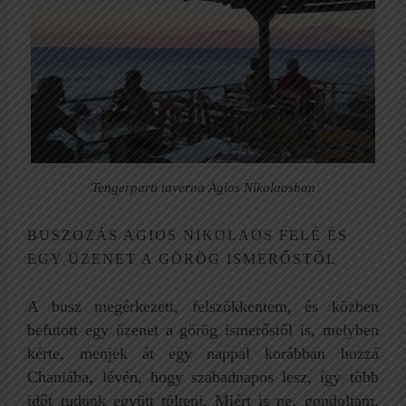
Tengerparti taverna Agios Nikolaosban
BUSZOZÁS AGIOS NIKOLAOS FELÉ ÉS
EGY ÜZENET A GÖRÖG ISMERŐSTŐL
A busz megérkezett, felszökkentem, és közben
befutott egy üzenet a görög ismerőstől is, melyben
kérte, menjek át egy nappal korábban hozzá
Chaniába, lévén, hogy szabadnapos lesz, így több
időt tudunk együtt tölteni. Miért is ne, gondoltam,