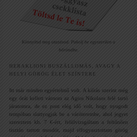
Könnyítsd meg utazásod. Pakolj be egyszerűen a
bőröndbe.
HERAKLIONI BUSZÁLLOMÁS, AVAGY A
HELYI GÖRÖG ÉLET SZÍNTERE
Itt már minden egyértelmű volt. A kiírás szerint még
egy órát kellett várnom az Agios Nikolaos felé tartó
járatomra, de ez pont elég idő volt, hogy nyugodt
tempóban slattyogjak be a váróterembe, ahol jegyet
szereztem kb. 7 €-ért, felülvizsgáltam a feltűnően
tisztán tartott mosdót, majd elfogyasztottam görög