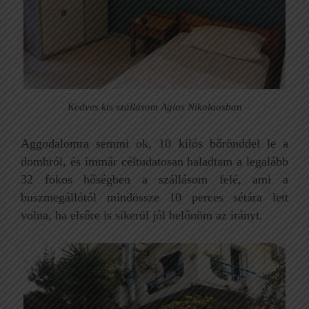
Kedves kis szállásom Agios Nikolaosban
Aggodalomra semmi ok, 10 kilós bőrönddel le a
dombról, és immár céltudatosan haladtam a legalább
32 fokos hőségben a szállásom felé, ami a
buszmegállótól mindössze 10 perces sétára lett
volna, ha elsőre is sikerül jól belőnöm az irányt.