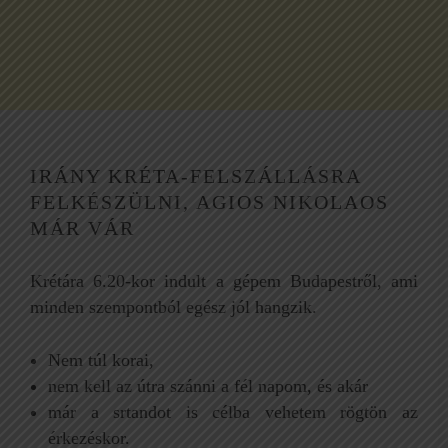
IRÁNY KRÉTA-FELSZÁLLÁSRA
FELKÉSZÜLNI, AGIOS NIKOLAOS
MÁR VÁR
Krétára 6.20-kor indult a gépem Budapestről, ami
minden szempontból egész jól hangzik.
Nem túl korai,
nem kell az útra szánni a fél napom, és akár
már a srtandot is célba vehetem rögtön az
érkezéskor.