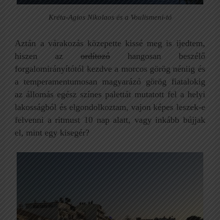
Kréta-Agios Nikolaos és a Voulismeni-tó
Aztán a várakozás közepette kissé meg is ijedtem,
hiszen az
ordítozó
hangosan beszélő
forgalomirányítótól kezdve a morcos görög néniig és
a temperamentumosan magyarázó görög fiatalokig
az állomás egész színes palettát mutatott fel a helyi
lakosságból és elgondolkoztam, vajon képes leszek-e
felvenni a ritmust 10 nap alatt, vagy inkább bújjak
el, mint egy kisegér?