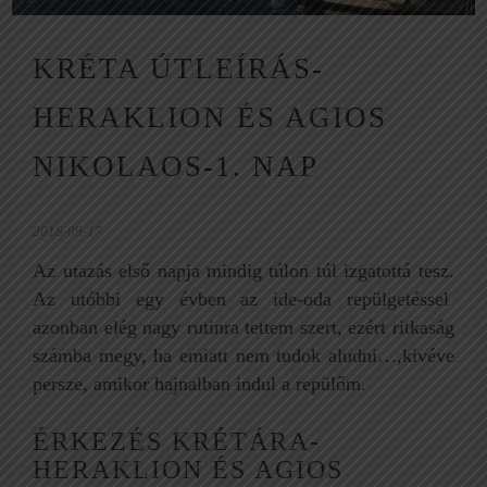
KRÉTA ÚTLEÍRÁS-
HERAKLION ÉS AGIOS
NIKOLAOS-1. NAP
2018-09-17
Az utazás első napja mindig túlon túl izgatottá tesz.
Az utóbbi egy évben az ide-oda repülgetéssel
azonban elég nagy rutinra tettem szert, ezért ritkaság
számba megy, ha emiatt nem tudok aludni…,kivéve
persze, amikor hajnalban indul a repülőm.
ÉRKEZÉS KRÉTÁRA-
HERAKLION ÉS AGIOS