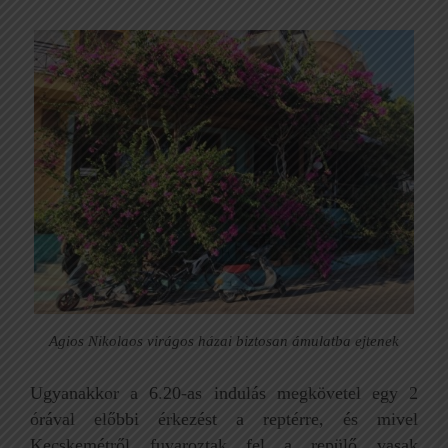
Agios Nikolaos virágos házai biztosan ámulatba ejtenek
Ugyanakkor a 6.20-as indulás megkövetel egy 2
órával előbbi érkezést a reptérre, és mivel
Kecskemétről fuvaroztak fel a repülő vasak