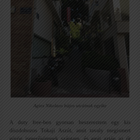
Agios Nikolaos bájos utcáinak egyike
A duty free-ben gyorsan beszereztem egy kis
díszdobozos Tokaji Aszút, amit tavaly megismert
görög ismerősömnek szántam, és amit aztán az út