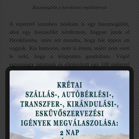
Buszmegálló a heraklioni repülőtérnél
A reptérrel szemben találtam is egy buszmegállót,
ahol egy buszsofőrt kérdeztem, hogyan jutok el
Heraklionba, mire azt mondta, hogy hát éppen ott
vagyok. Kis humoros, nem is értem, miért nem esett
le neki, hogy a központra gondoltam. Végül
egyezségre jutottunk és elirányított egy 100 méterrel
odébb lévő buszváróba, ahol jegyet vettem és
azonnal buszra pattantam. Talán gyanakvásra
adhatott volna okot, de a buszon egyetlen bőröndös
utazót sem láttam, mindenesetre én céltudatosan
indultam Heraklion központja felé.