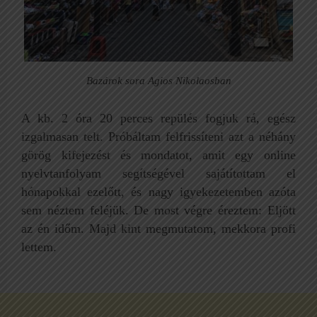
Bazárok sora Agios Nikolaosban
A kb. 2 óra 20 perces repülés fogjuk rá, egész
izgalmasan telt. Próbáltam felfrissíteni azt a néhány
görög kifejezést és mondatot, amit egy online
nyelvtanfolyam segítségével sajátítottam el
hónapokkal ezelőtt, és nagy igyekezetemben azóta
sem néztem feléjük. De most végre éreztem: Eljött
az én időm. Majd kint megmutatom, mekkora profi
lettem.