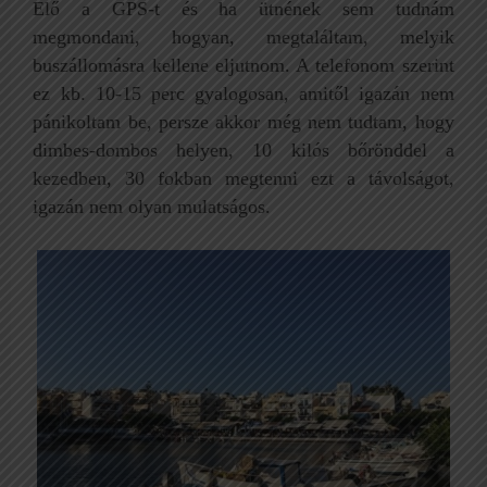
Elő a GPS-t és ha ütnének sem tudnám
megmondani, hogyan, megtaláltam, melyik
buszállomásra kellene eljutnom. A telefonom szerint
ez kb. 10-15 perc gyalogosan, amitől igazán nem
pánikoltam be, persze akkor még nem tudtam, hogy
dimbes-dombos helyen, 10 kilós bőrönddel a
kezedben, 30 fokban megtenni ezt a távolságot,
igazán nem olyan mulatságos.