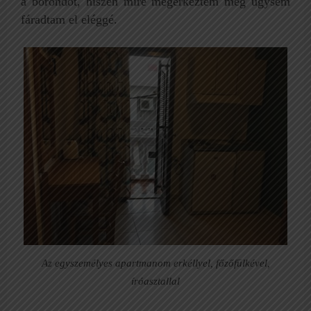
a bőröndöt, hiszen mire megérkeztem még úgysem
fáradtam el eléggé.
Az egyszemélyes apartmanom erkéllyel, főzőfülkével,
íróasztallal