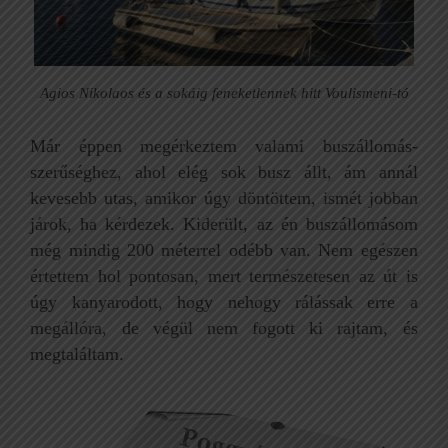
Agios Nikolaos és a sokáig feneketlennek hitt Voulismeni-tó
Már éppen megérkeztem valami buszállomás-
szerűséghez, ahol elég sok busz állt, ám annál
kevesebb utas, amikor úgy döntöttem, ismét jobban
járok, ha kérdezek. Kiderült, az én buszállomásom
még mindig 200 méterrel odébb van. Nem egészen
értettem hol pontosan, mert természetesen az út is
úgy kanyarodott, hogy nehogy rálássak erre a
megállóra, de végül nem fogott ki rajtam, és
megtaláltam.