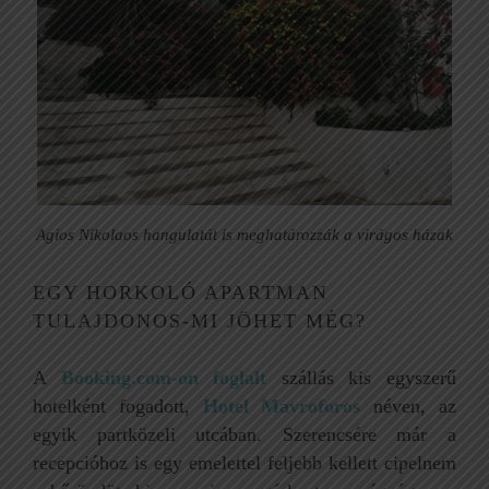
Agios Nikolaos hangulatát is meghatározzák a virágos házak
EGY HORKOLÓ APARTMAN
TULAJDONOS-MI JÖHET MÉG?
A
Booking.com-on foglalt
szállás kis egyszerű
hotelként fogadott,
Hotel Mavroforos
néven, az
egyik partközeli utcában. Szerencsére már a
recepcióhoz is egy emelettel feljebb kellett cipelnem