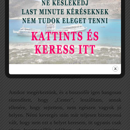
Cicák Agios Nikolaosban is voltak, csak úgy, mint egész
Görögországban
Amikor megérkeztünk, és a buszsofőr igen hangosan
rázendített, hogy „Center”, leszálltam, annak
ellenére, hogy sejtettem, nem egészen vagyok jó
helyen. Némi kevergés után már teljesen bizonyossá
vált, hogy nem ezt a helyet keresem, itt ugyanis csak