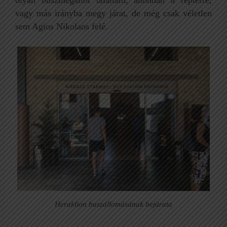
olyan buszmegállót találtam, ahonnan a reptérre,
vagy más irányba megy járat, de még csak véletlen
sem Agios Nikolaos felé.
Heraklion buszállomásának bejárata