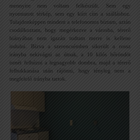
mennyire nem voltam felkészült. Sem egy
nyomtatott térkép, sem egy kiírt cím a szálláshoz.
Tulajdonképpen mindent a telefonomra bíztam, aztán
csodálkoztam, hogy megérkezve a városba, térerő
hiányában nem igazán tudtam merre is kellene
indulni. Bízva a szerencsémben sikerült a rossz
irányba nekivágni az útnak, a 10 kilós bőröndöt
ismét felhúzni a legnagyobb dombra, majd a térerő
felbukkanása után rájönni, hogy tényleg nem a
megfelelő irányba tartok.