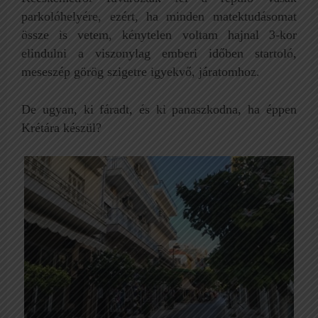
parkolóhelyére, ezért, ha minden matektudásomat
össze is vetem, kénytelen voltam hajnal 3-kor
elindulni a viszonylag emberi időben startoló,
meseszép görög szigetre igyekvő, járatomhoz.
De ugyan, ki fáradt, és ki panaszkodna, ha éppen
Krétára készül?