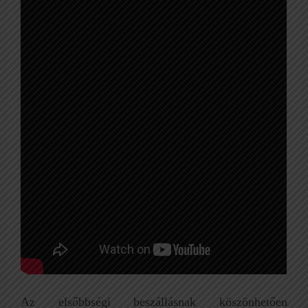
Az elsőbbségi beszállásnak köszönhetően