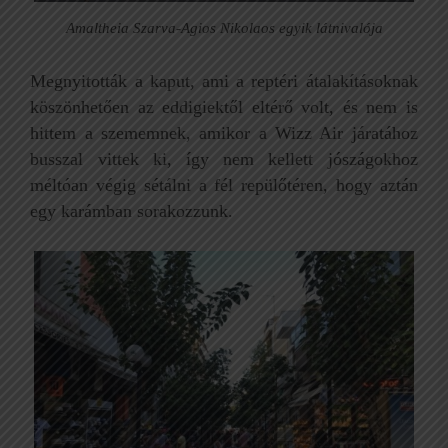
Amaltheia Szarva-Agios Nikolaos egyik látnivalója
Megnyitották a kaput, ami a reptéri átalakításoknak
köszönhetően az eddigiektől eltérő volt, és nem is
hittem a szememnek, amikor a Wizz Air járatához
busszal vittek ki, így nem kellett jószágokhoz
méltóan végig sétálni a fél repülőtéren, hogy aztán
egy karámban sorakozzunk.