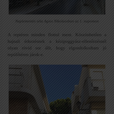
Naplementés séta Agios Nikolaosban az 1. napomon
A reptéren minden flottul ment. Köszönhetően a
hajnali érkezésnek a kézipoggyász-ellenőrzésnél
olyan rövid sor állt, hogy elgondolkodtam jó
repülőtéren járok-e.