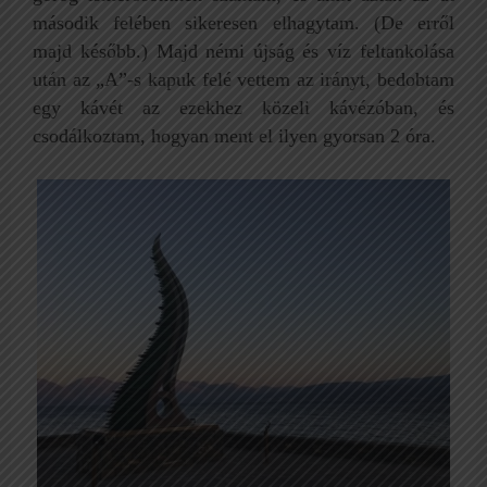
második felében sikeresen elhagytam. (De erről
majd később.) Majd némi újság és víz feltankolása
után az „A”-s kapuk felé vettem az irányt, bedobtam
egy kávét az ezekhez közeli kávézóban, és
csodálkoztam, hogyan ment el ilyen gyorsan 2 óra.