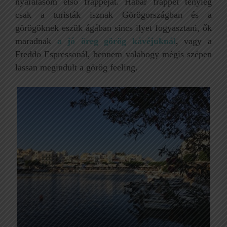
nyaralásom első frappéját. Habár frappét tényleg
csak a turisták isznak Görögországban és a
görögöknek eszük ágában sincs ilyet fogyasztani, ők
maradnak
a jó öreg görög kávéjuknál
, vagy a
Freddo Espressonál, bennem valahogy mégis szépen
lassan megindult a görög feeling.