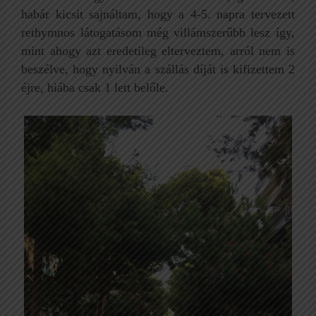
habár kicsit sajnáltam, hogy a 4-5. napra tervezett
rethymnos látogatásom még villámszerűbb lesz így,
mint ahogy azt eredetileg elterveztem, arról nem is
beszélve, hogy nyilván a szállás díját is kifizettem 2
éjre, hiába csak 1 lett belőle.