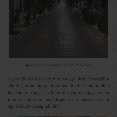
Agios Nikolaos ekkor még csendes utcája
Agios Nikolaos felé az út talán egy kicsit hosszabbra
sikerült, mint ahogy korábban lelki szemeim előtt
képzeltem. Vagy én voltam túl nyűgös, vagy tényleg
minden bokorban megálltunk, de a másfél órás út
egy örökkévalóságnak tűnt.