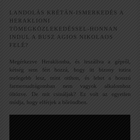
LANDOLÁS KRÉTÁN-ISMERKEDÉS A
HERAKLIONI
TÖMEGKÖZLEKEDÉSSEL-HONNAN
INDUL A BUSZ AGIOS NIKOLAOS
FELÉ?
Megérkezve Heraklionba, és leszállva a gépről,
kétség sem fért hozzá, hogy itt bizony tutira
melegebb lesz, mint otthon, és lehet a hosszú
farmernadrágomban nem vagyok alkalomhoz
öltözve. De mit csináljak? Ez volt az egyetlen
módja, hogy elférjek a bőröndben.