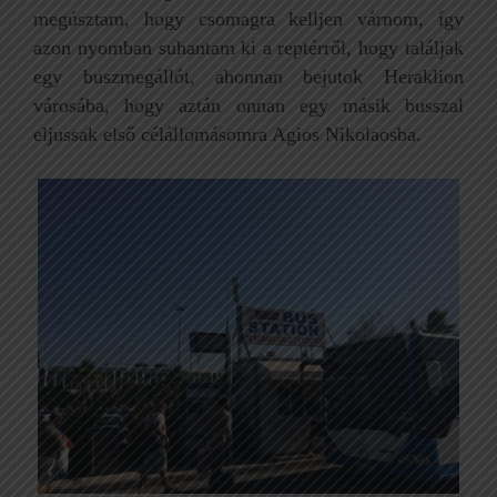
megúsztam, hogy csomagra kelljen várnom, így
azon nyomban suhantam ki a reptérről, hogy találjak
egy buszmegállót, ahonnan bejutok Heraklion
városába, hogy aztán onnan egy másik busszal
eljussak első célállomásomra Agios Nikolaosba.