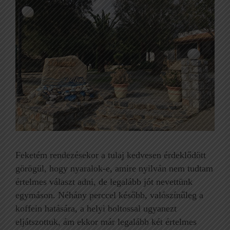
Feketém rendezésekor a tulaj kedvesen érdeklődött
görögül, hogy nyaralok-e, amire nyilván nem tudtam
értelmes választ adni, de legalább jót nevettünk
egymáson. Néhány perccel később, valószínűleg a
koffein hatására, a helyi boltossal ugyanezt
eljátszottuk, ám ekkor már legalább két értelmes