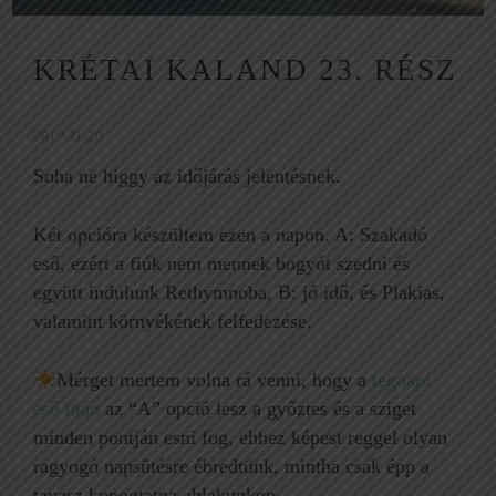
KRÉTAI KALAND 23. RÉSZ
2019-11-20
Soha ne higgy az időjárás jelentésnek.
Két opcióra készültem ezen a napon. A: Szakadó
eső, ezért a fiúk nem mennek bogyót szedni és
együtt indulunk Rethymnoba, B: jó idő, és Plakias,
valamint környékének felfedezése.
Mérget mertem volna rá venni, hogy a
tegnapi
eső után
az “A” opció lesz a győztes és a sziget
minden pontján esni fog, ehhez képest reggel olyan
ragyogó napsütésre ébredtünk, mintha csak épp a
tavasz kopogtatna ablakunkon.