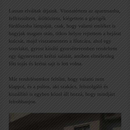
Lassan elváltak útjaink. Visszatértem az apartmanba,
felfrissültem, átöltöztem, kiégettem a görögék
fürdőszoba lámpáját, csak, hogy valami emléket is
hagyjak magam után, titkos helyre rejtettem a bejárat
kulcsát, majd visszamentem a főutcára, ahol egy
souvlakit, gyrost kínáló gyorsétteremben rendeltem
egy úgynevezett krétai salátát, amiben elméletileg
főtt tojás és krétai sajt is lett volna.
Már rendelésemkor feltűnt, hogy valami nem
klappol, és a pultos, aki szakács, felszolgáló és
kiszállító is egyben közel áll hozzá, hogy mindjárt
felrobbanjon.