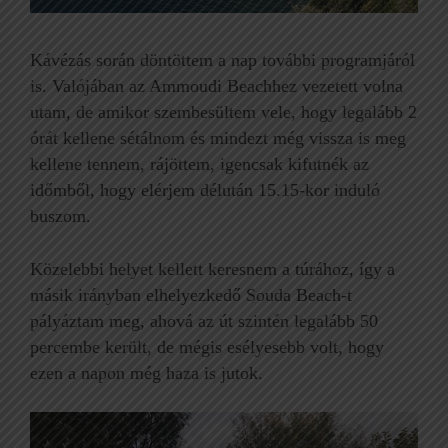
Kávézás során döntöttem a nap további programjáról
is. Valójában az Ammoudi Beachhez vezetett volna
utam, de amikor szembesültem vele, hogy legalább 2
órát kellene sétálnom és mindezt még vissza is meg
kellene tennem, rájöttem, igencsak kifutnék az
időmből, hogy elérjem délután 15.15-kor induló
buszom.
Közelebbi helyet kellett keresnem a túrához, így a
másik irányban elhelyezkedő Souda Beach-t
pályáztam meg, ahová az út szintén legalább 50
percembe került, de mégis esélyesebb volt, hogy
ezen a napon még haza is jutok.