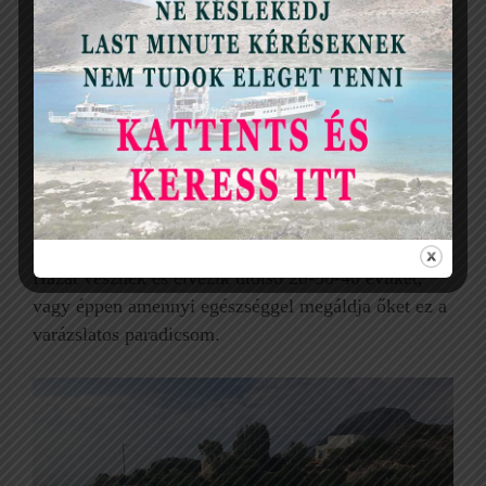
akadnak, melyekben kétség kívül nem görögök
utaznak. Idősebb németek, hollandok. Olyanok, akik
hangját a reggeli kávézásom közben is hallottam.
Görögül is egész jól társalogtak. Mit keresnek ők itt?
Ide költöztek.
?‍?Bizony. Több Facebook csoport tanúskodik róla,
hogy rengeteg német tölti nyugdíjas éveit a szigeten.
Házat vesznek és élvezik utolsó 20-30-40 évüket,
vagy éppen amennyi egészséggel megáldja őket ez a
varázslatos paradicsom.