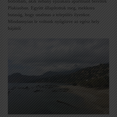
botlottam, akik néhány éjszakára apartmant béreltek
Plakiasban. Együtt állapítottuk meg, mekkora
butaság, hogy unalmas a település ilyenkor.
Mindannyian le voltunk nyűgözve az egész hely
bájától.