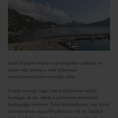
Ismét könnyek között szürcsölgettem a kávém és
olyan volt, mintha a múlt pillanatait
mozivászonszerűen vetítenék elém.
A hely varázsa, vagy csak a történelem ismétli
önmagát, de ott, abban a pillanatban határtalan
boldogságot éreztem. Talán kijelenthetem, idei krétai
tartózkodásom legszebb pillanata volt ez. Amikor
nem gondolsz semmi másra, csak arra, ami ott,