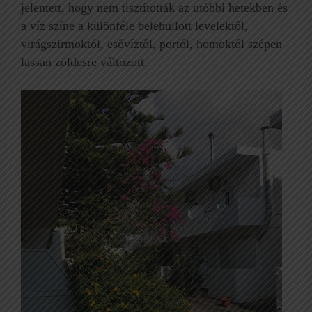
jelentett, hogy nem tisztították az utóbbi hetekben és
a víz színe a különféle belehullott levelektől,
virágszirmoktól, esővíztől, portól, homoktól szépen
lassan zöldesre változott.