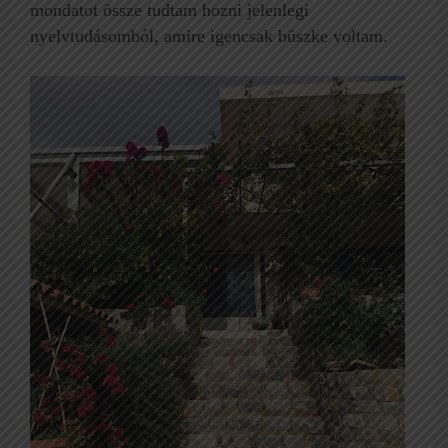
mondatot össze tudtam hozni jelenlegi
nyelvtudásomból, amire igencsak büszke voltam.