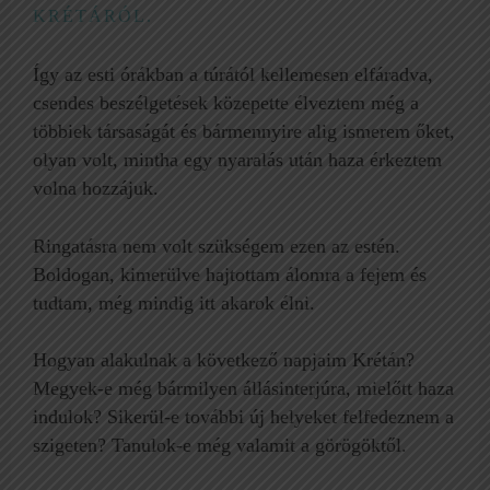
KRÉTÁRÓL.
Így az esti órákban a túrától kellemesen elfáradva,
csendes beszélgetések közepette élveztem még a
többiek társaságát és bármennyire alig ismerem őket,
olyan volt, mintha egy nyaralás után haza érkeztem
volna hozzájuk.
Ringatásra nem volt szükségem ezen az estén.
Boldogan, kimerülve hajtottam álomra a fejem és
tudtam, még mindig itt akarok élni.
Hogyan alakulnak a következő napjaim Krétán?
Megyek-e még bármilyen állásinterjúra, mielőtt haza
indulok? Sikerül-e további új helyeket felfedeznem a
szigeten? Tanulok-e még valamit a görögöktől.