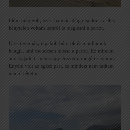
Időm még volt, ezért ha már idáig elsodort az élet,
kénytelen voltam lentről is meglesni a partot.
Üres tavernák, elpakolt bútorok és a hullámok
hangja, ami csendesen mossa a partot. Ez minden,
ami fogadott, mégis úgy éreztem, megérte lejönni.
Enyém volt az egész part, és mindezt nem tudtam
nem értékelni.