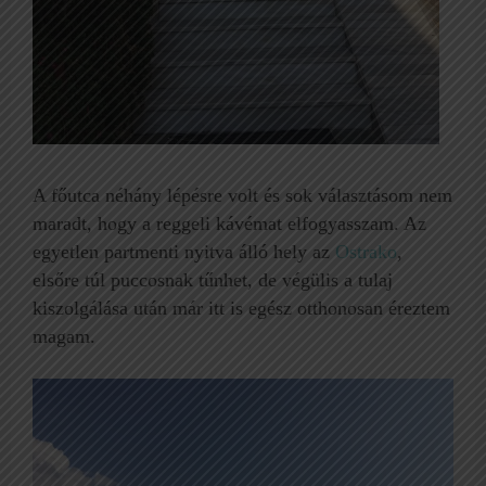
A főutca néhány lépésre volt és sok választásom nem
maradt, hogy a reggeli kávémat elfogyasszam. Az
egyetlen partmenti nyitva álló hely az
Ostrako
,
elsőre túl puccosnak tűnhet, de végülis a tulaj
kiszolgálása után már itt is egész otthonosan éreztem
magam.