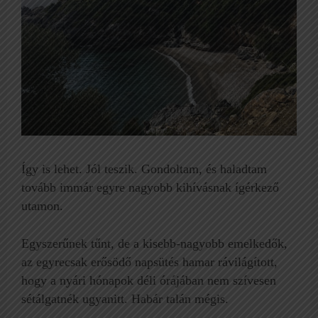
Így is lehet. Jól teszik. Gondoltam, és haladtam
tovább immár egyre nagyobb kihívásnak ígérkező
utamon.
Egyszerűnek tűnt, de a kisebb-nagyobb emelkedők,
az egyrecsak erősödő napsütés hamar rávilágított,
hogy a nyári hónapok déli órájában nem szívesen
sétálgatnék ugyanitt. Habár talán mégis.