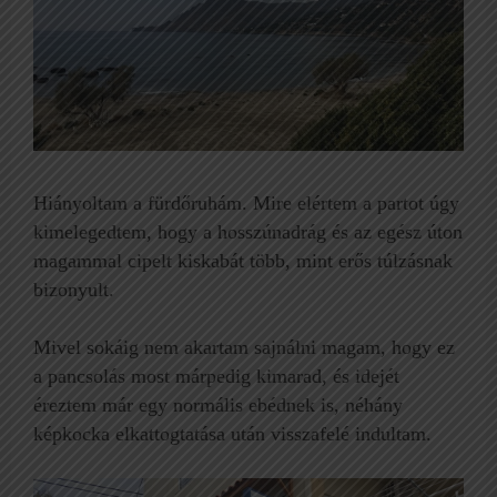
Hiányoltam a fürdőruhám. Mire elértem a partot úgy
kimelegedtem, hogy a hosszúnadrág és az egész úton
magammal cipelt kiskabát több, mint erős túlzásnak
bizonyult.
Mivel sokáig nem akartam sajnálni magam, hogy ez
a pancsolás most márpedig kimarad, és idejét
éreztem már egy normális ebédnek is, néhány
képkocka elkattogtatása után visszafelé indultam.