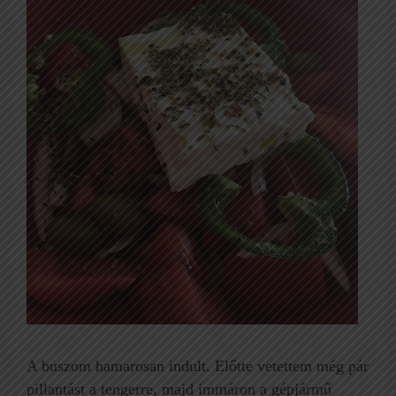
A buszom hamarosan indult. Előtte vetettem még pár
pillantást a tengerre, majd immáron a gépjármű