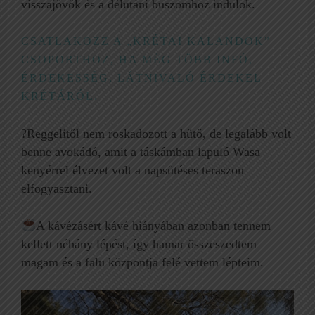
visszajövök és a délutáni buszomhoz indulok.
CSATLAKOZZ A „KRÉTAI KALANDOK”
CSOPORTHOZ, HA MÉG TÖBB INFÓ,
ÉRDEKESSÉG, LÁTNIVALÓ ÉRDEKEL
KRÉTÁRÓL.
?Reggelitől nem roskadozott a hűtő, de legalább volt
benne avokádó, amit a táskámban lapuló Wasa
kenyérrel élvezet volt a napsütéses teraszon
elfogyasztani.
A kávézásért kávé hiányában azonban tennem
kellett néhány lépést, így hamar összeszedtem
magam és a falu központja felé vettem lépteim.