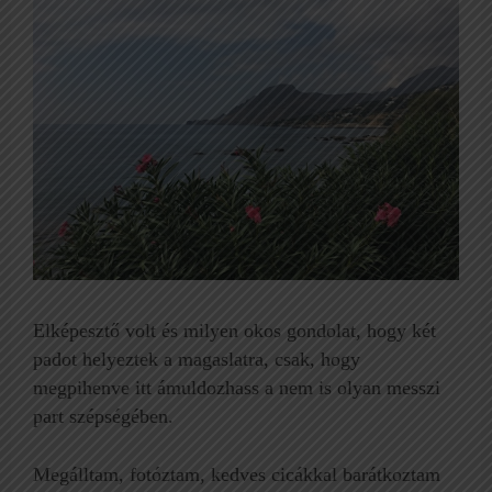
Elképesztő volt és milyen okos gondolat, hogy két
padot helyeztek a magaslatra, csak, hogy
megpihenve itt ámuldozhass a nem is olyan messzi
part szépségében.
Megálltam, fotóztam, kedves cicákkal barátkoztam