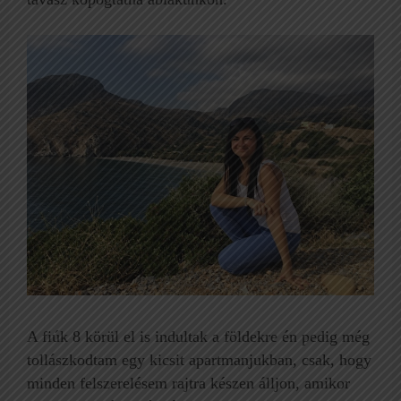
A fiúk 8 körül el is indultak a földekre én pedig még
tollászkodtam egy kicsit apartmanjukban, csak, hogy
minden felszerelésem rajtra készen álljon, amikor