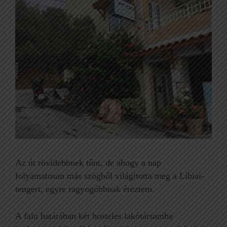
Az út rövidebbnek tűnt, de ahogy a nap
folyamatosan más szögből világította meg a Líbiai-
tengert, egyre ragyogóbbnak éreztem.
A falu határában két hosteles lakótársamba