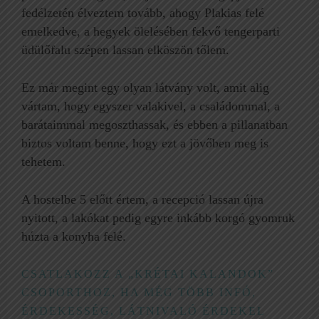
fedélzetén élveztem tovább, ahogy Plakias felé
emelkedve, a hegyek ölelésében fekvő tengerparti
üdülőfalu szépen lassan elköszön tőlem.
Ez már megint egy olyan látvány volt, amit alig
vártam, hogy egyszer valakivel, a családommal, a
barátaimmal megoszthassak, és ebben a pillanatban
biztos voltam benne, hogy ezt a jövőben meg is
tehetem.
A hostelbe 5 előtt értem, a recepció lassan újra
nyitott, a lakókat pedig egyre inkább korgó gyomruk
húzta a konyha felé.
CSATLAKOZZ A „KRÉTAI KALANDOK”
CSOPORTHOZ, HA MÉG TÖBB INFÓ,
ÉRDEKESSÉG, LÁTNIVALÓ ÉRDEKEL