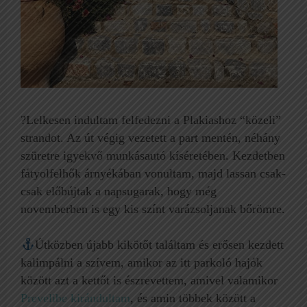
?Lelkesen indultam felfedezni a Plakiashoz “közeli”
strandot. Az út végig vezetett a part mentén, néhány
szüretre igyekvő munkásautó kíséretében. Kezdetben
fátyolfelhők árnyékában vonultam, majd lassan csak-
csak előbújtak a napsugarak, hogy még
novemberben is egy kis színt varázsoljanak bőrömre.
Útközben újabb kikötőt találtam és erősen kezdett
kalimpálni a szívem, amikor az itt parkoló hajók
között azt a kettőt is észrevettem, amivel valamikor
Prevelibe kirándultam
, és amin többek között a