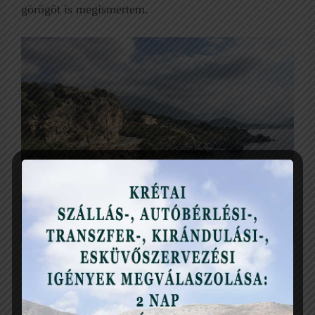
görögöt is megismertem.
Nem haladtam. Nem, mivel egyre szebb lett a táj és
egyre több mindenről kellett fotót készítenem.
Feltűnt, hogy az erre járó autók között olyanok is