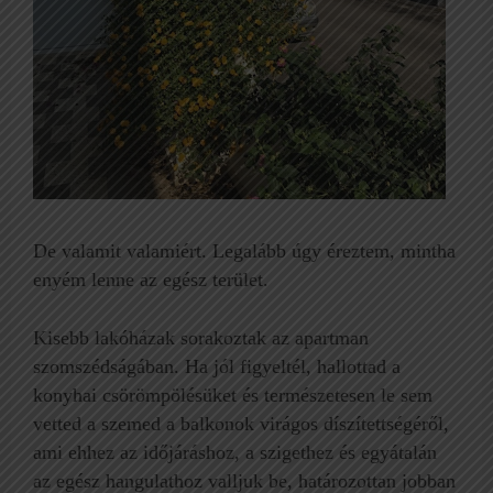
De valamit valamiért. Legalább úgy éreztem, mintha
enyém lenne az egész terület.
Kisebb lakóházak sorakoztak az apartman
szomszédságában. Ha jól figyeltél, hallottad a
konyhai csörömpölésüket és természetesen le sem
vetted a szemed a balkonok virágos díszítettségéről,
ami ehhez az időjáráshoz, a szigethez és egyátalán
az egész hangulathoz valljuk be, határozottan jobban