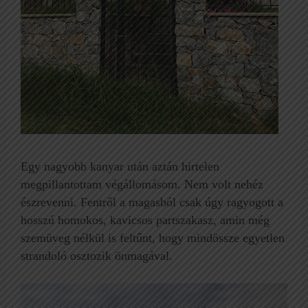
Egy nagyobb kanyar után aztán hirtelen
megpillantottam végállomásom. Nem volt nehéz
észrevenni. Fentről a magasból csak úgy ragyogott a
hosszú homokos, kavicsos partszakasz, amin még
szemüveg nélkül is feltűnt, hogy mindössze egyetlen
strandoló osztozik önmagával.