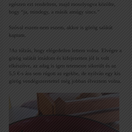
egészen ezt rendeltem, majd mosolyogva közölte,
hogy “ja, mindegy, a másik amúgy sincs.”
Szóval eszem-nem eszem, akkor is görög salátát
kaptam.
?Az túlzás, hogy elégedetlen lettem volna. Elvégre a
görög salátát imádom és kifejezetten jól is volt
elkészítve, az adag is igen tetemesre sikerült és az
5,5 €-s ára sem rúgott az egekbe, de nyilván egy kis
görög vendégszeretettel még jobban élveztem volna.