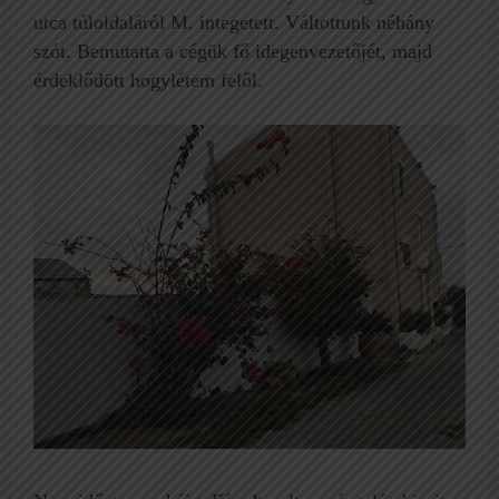
utca túloldaláról M. integetett. Váltottunk néhány
szót. Bemutatta a cégük fő idegenvezetőjét, majd
érdeklődött hogylétem felől.