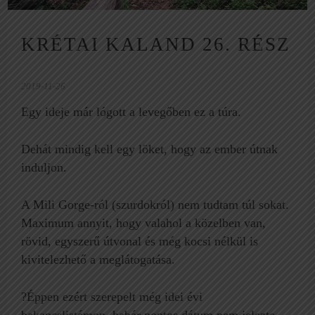
KRÉTAI KALAND 26. RÉSZ
2019-11-26
Egy ideje már lógott a levegőben ez a túra.
Dehát mindig kell egy löket, hogy az ember útnak
induljon.
A Mili Gorge-ról (szurdokról) nem tudtam túl sokat.
Maximum annyit, hogy valahol a közelben van,
rövid, egyszerű útvonal és még kocsi nélkül is
kivitelezhető a meglátogatása.
?Éppen ezért szerepelt még idei évi