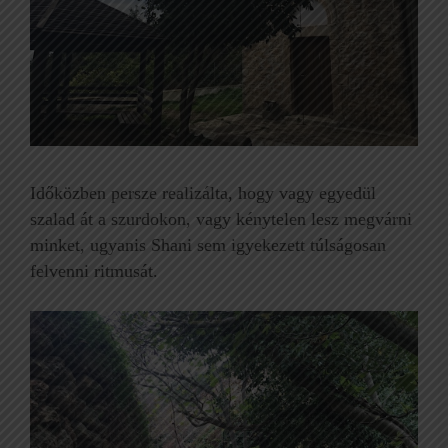
Időközben persze realizálta, hogy vagy egyedül
szalad át a szurdokon, vagy kénytelen lesz megvárni
minket, ugyanis Shani sem igyekezett túlságosan
felvenni ritmusát.