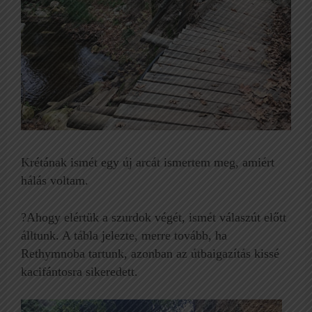
Krétának ismét egy új arcát ismertem meg, amiért
hálás voltam.
?Ahogy elértük a szurdok végét, ismét válaszút előtt
álltunk. A tábla jelezte, merre tovább, ha
Rethymnoba tartunk, azonban az útbaigazítás kissé
kacifántosra sikeredett.