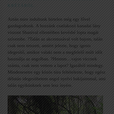
KRÉTÁRÓL.
Aztán mire indultunk hirtelen még egy fővel
gazdagodtunk. A hozzánk csatlakozó kanadai lány
viszont Shanival ellentétben kevésbé lopta magát
szívembe. ?Talán az akcentusával volt bajom, talán
csak nem tetszett, amiért jelezte, hogy igenis
idegesítő, amikor valaki nem a megfelelő múlt időt
használja az angolban. ?Hmmm…vajon viccnek
szánta, csak nem vettem a lapot? Igazából mindegy.
Mindenesetre egy közös túra feltételezte, hogy egész
délután idegesíthetem angol nyelvi bakijaimmal, ami
talán egyikünknek sem lesz ínyére.