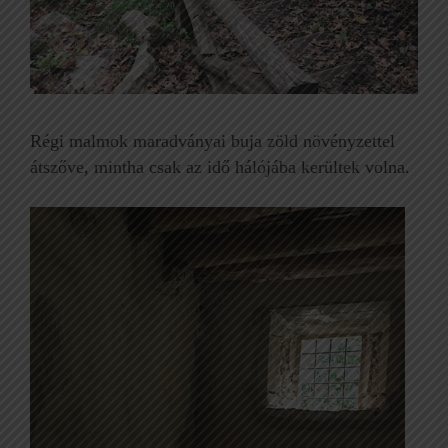
Régi malmok maradványai buja zöld növényzettel
átszőve, mintha csak az idő hálójába kerültek volna.