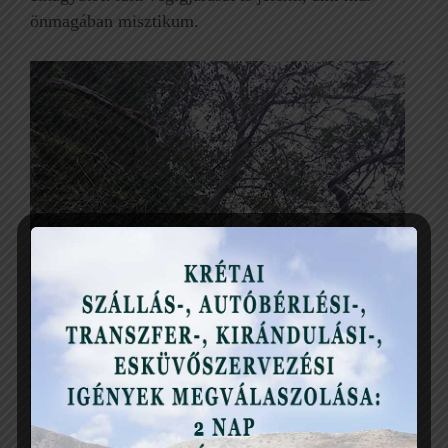
önmagában misztikum.