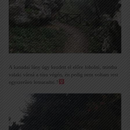
A kanadai lány úgy kezdett el előre loholni, mintha
valaki várná a túra végén, én pedig nem voltam rest
egyszerűen lemaradni.?‍