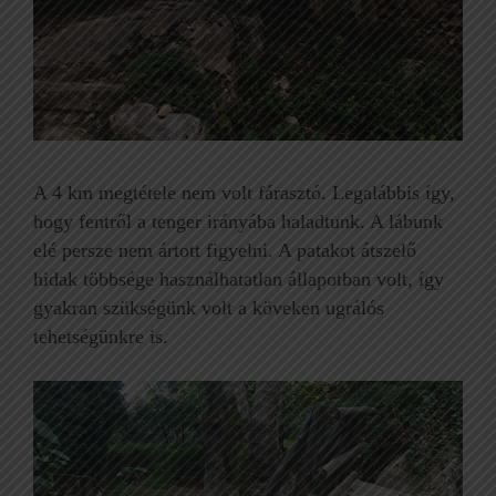
A 4 km megtétele nem volt fárasztó. Legalábbis így,
hogy fentről a tenger irányába haladtunk. A lábunk
elé persze nem ártott figyelni. A patakot átszelő
hidak többsége használhatatlan állapotban volt, így
gyakran szükségünk volt a köveken ugrálós
tehetségünkre is.