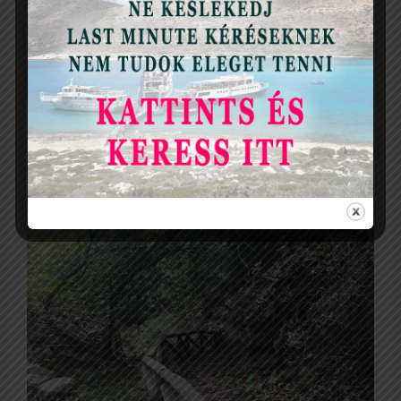
?Hegyi patak csörgedezik szinte a teljes út mentén,
romos épületek árulkodnak róla, hogy itt bizony
valamikor élet volt.