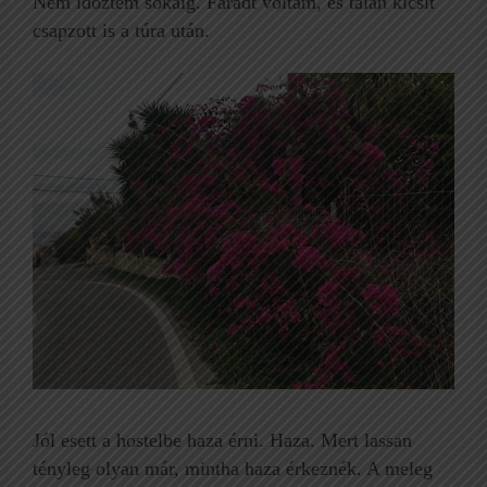
Nem időztem sokáig. Fáradt voltam, és talán kicsit
csapzott is a túra után.
Jól esett a hostelbe haza érni. Haza. Mert lassan
tényleg olyan már, mintha haza érkeznék. A meleg