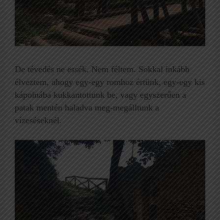
De tévedés ne essék. Nem féltem. Sokkal inkább
élveztem, ahogy egy-egy romhoz értünk, egy-egy kis
kápolnába kukkantottunk be, vagy egyszerűen a
patak mentén haladva meg-megálltunk a
vízeséseknél.