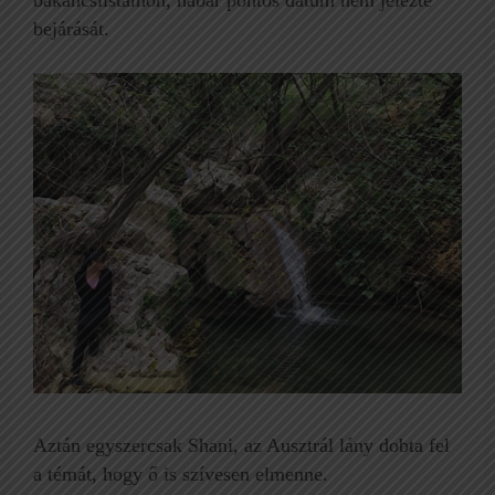
bakancslistámon, habár pontos dátum nem jelezte
bejárását.
Aztán egyszercsak Shani, az Ausztrál lány dobta fel
a témát, hogy ő is szívesen elmenne.