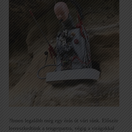
?Innen legalább még egy órás út várt ránk. Először
leereszkedtünk a tengerpartra, végig a virágokkal