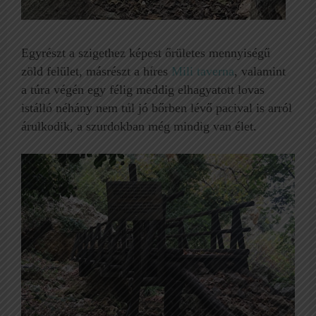
Egyrészt a szigethez képest őrületes mennyiségű
zöld felület, másrészt a híres
Mili taverna
, valamint
a túra végén egy félig meddig elhagyatott lovas
istálló néhány nem túl jó bőrben lévő pacival is arról
árulkodik, a szurdokban még mindig van élet.