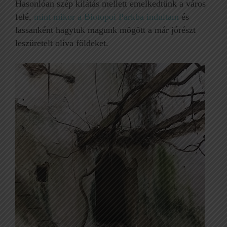
Hasonlóan szép kilátás mellett emelkedtünk a város
felé,
mint mikor a Biotopoi Parkba indultam
és
lassanként hagytuk magunk mögött a már jórészt
leszüretelt olíva földeket.