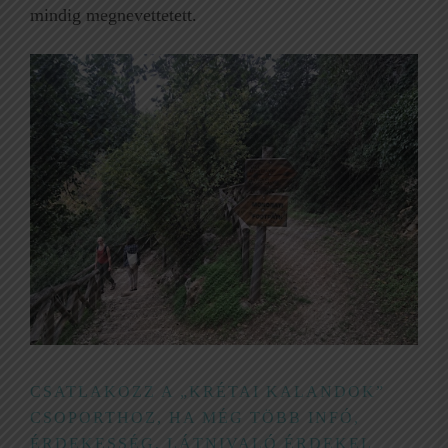
mindig megnevettetett.
CSATLAKOZZ A „KRÉTAI KALANDOK”
CSOPORTHOZ, HA MÉG TÖBB INFÓ,
ÉRDEKESSÉG, LÁTNIVALÓ ÉRDEKEL