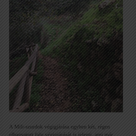
A Mili-szurdok végigjárása egyben két, régen
elhagyatott falu végigjárását is jelenti, ami már