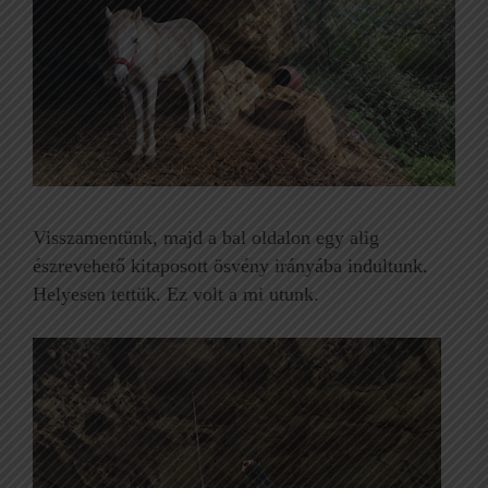
Visszamentünk, majd a bal oldalon egy alig
észrevehető kitaposott ösvény irányába indultunk.
Helyesen tettük. Ez volt a mi utunk.