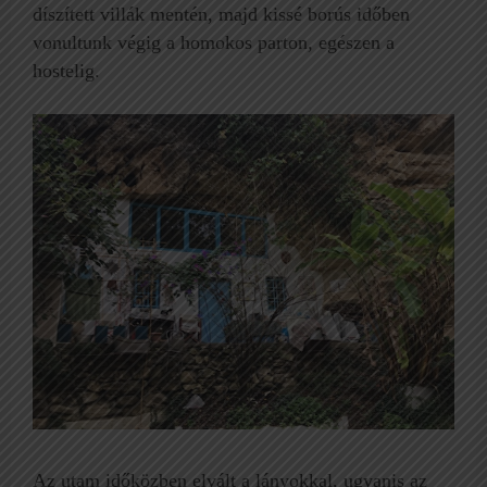
díszített villák mentén, majd kissé borús időben
vonultunk végig a homokos parton, egészen a
hostelig.
Az utam időközben elvált a lányokkal, ugyanis az