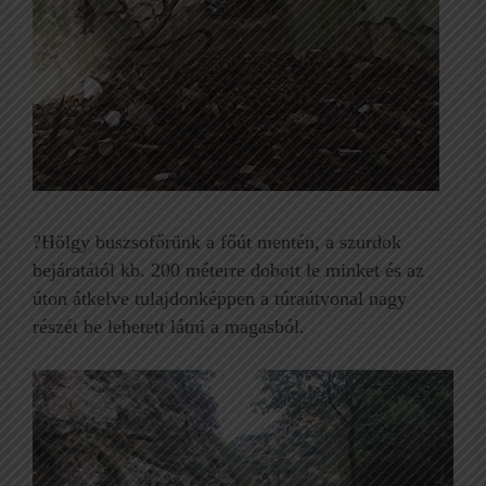
?Hölgy buszsofőrünk a főút mentén, a szurdok
bejáratától kb. 200 méterre dobott le minket és az
úton átkelve tulajdonképpen a túraútvonal nagy
részét be lehetett látni a magasból.