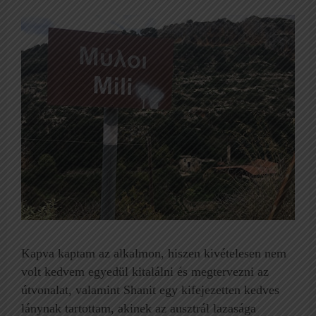
Kapva kaptam az alkalmon, hiszen kivételesen nem
volt kedvem egyedül kitalálni és megtervezni az
útvonalat, valamint Shanit egy kifejezetten kedves
lánynak tartottam, akinek az ausztrál lazasága