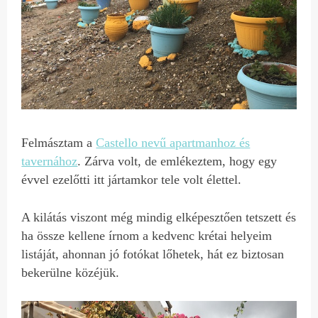
Felmásztam a
Castello nevű apartmanhoz és
tavernához
. Zárva volt, de emlékeztem, hogy egy
évvel ezelőtti itt jártamkor tele volt élettel.
A kilátás viszont még mindig elképesztően tetszett és
ha össze kellene írnom a kedvenc krétai helyeim
listáját, ahonnan jó fotókat lőhetek, hát ez biztosan
bekerülne közéjük.