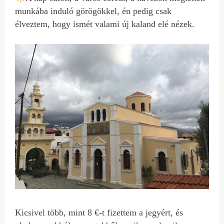
munkába induló görögökkel, én pedig csak
élveztem, hogy ismét valami új kaland elé nézek.
Kicsivel több, mint 8 €-t fizettem a jegyért, és