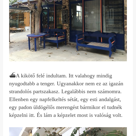
⛴A kikötő felé indultam. Itt valahogy mindig
nyugodtabb a tenger. Ugyanakkor nem ez az igazán
strandolós partszakasz. Legalábbis nem számomra.
Ellenben egy napfelkeltés sétát, egy esti andalgást,
egy padon üldögélős merengést bármikor el tudnék
képzelni itt. És lám a képzelet most is valóság volt.