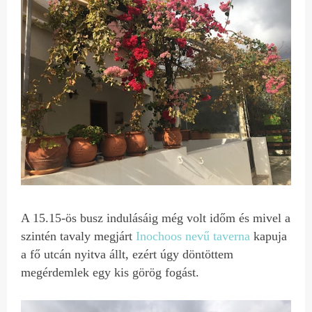
A 15.15-ös busz indulásáig még volt időm és mivel a
szintén tavaly megjárt
Inochoos nevű taverna
kapuja
a fő utcán nyitva állt, ezért úgy döntöttem
megérdemlek egy kis görög fogást.