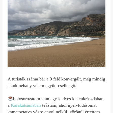
A turisták száma bár a 0 felé konvergált, még mindig
akadt néhány velem együtt csellengő.
Fotósorozatom után egy kedves kis cukrászdában,
a
Karakatsanisban
teáztam, ahol nyelvtudásomat
kamatoztatva végre angol nélkül, görögül értettem