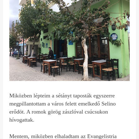
Miközben lépteim a sétányt taposták egyszerre
megpillantottam a város felett emelkedő Selino
erődöt. A romok görög zászlóval csúcsukon
hívogattak.
Mentem, miközben elhaladtam az Evangelistria