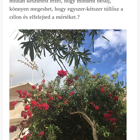
miután késztetést érzel, hogy mindent befalj,
könnyen megeshet, hogy egyszer-kétszer túllősz a
célon és elfelejted a mértéket.?