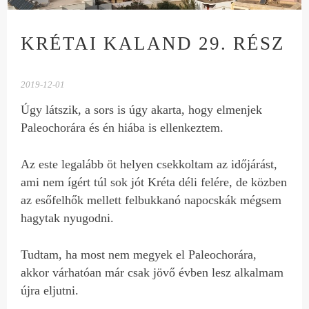
KRÉTAI KALAND 29. RÉSZ
2019-12-01
Úgy látszik, a sors is úgy akarta, hogy elmenjek
Paleochorára és én hiába is ellenkeztem.
Az este legalább öt helyen csekkoltam az időjárást,
ami nem ígért túl sok jót Kréta déli felére, de közben
az esőfelhők mellett felbukkanó napocskák mégsem
hagytak nyugodni.
Tudtam, ha most nem megyek el Paleochorára,
akkor várhatóan már csak jövő évben lesz alkalmam
újra eljutni.