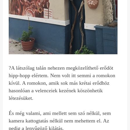
?A látszólag talán nehezen megközelíthető erődöt
hipp-hopp elértem. Nem volt itt semmi a romokon
kívül. A romokon, amik sok más krétai erődhöz
hasonlóan a velenceiek kezének köszönhetik
létezésüket.
És még valami, ami mellett sem szó nélkül, sem
kamera kattogtatás nélkül nem mehettem el. Az
pedig a lenyűgöző kilátás.