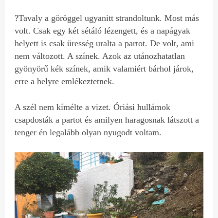
?Tavaly a göröggel ugyanitt strandoltunk. Most más
volt. Csak egy két sétáló lézengett, és a napágyak
helyett is csak üresség uralta a partot. De volt, ami
nem változott. A színek. Azok az utánozhatatlan
gyönyörű kék színek, amik valamiért bárhol járok,
erre a helyre emlékeztetnek.
A szél nem kímélte a vizet. Óriási hullámok
csapdosták a partot és amilyen haragosnak látszott a
tenger én legalább olyan nyugodt voltam.