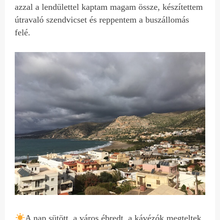
azzal a lendülettel kaptam magam össze, készítettem
útravaló szendvicset és reppentem a buszállomás
felé.
A nap sütött, a város ébredt, a kávézók megteltek