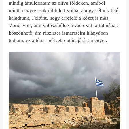
mindig ámuldoztam az olíva földeken, amiből
mintha egyre csak több lett volna, ahogy célunk felé
haladtunk. Feltűnt, hogy errefelé a kőzet is más.
Vörös volt, ami valószínűleg a vas-oxid tartalmának
köszönhető, ám részletes ismereteim hiányában
tudtam, ez a téma mélyebb utánajárást igényel.