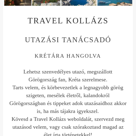
TRAVEL KOLLÁZS
UTAZÁSI TANÁCSADÓ
KRÉTÁRA HANGOLVA
Lehetsz szenvedélyes utazó, megszállott
Görögország fan, Kréta szerelmese.
Tarts velem, és körbevezetlek a legnagyobb görög
szigeten, mesélek életről, kalandokról
Görögországban és tippeket adok utazásaidhoz akkor
is, ha más tájakra igyekszel.
Kövesd a Travel Kollázs weboldalát, szervezd meg
utazásod velem, vagy csak szórakoztasd magad az
élet írta történetekkel!