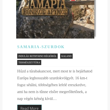
SAMARIA-SZURDOK
INDULÁS RETHYMNO RÉGIÓBÓL
KALAND
TERMÉSZET/TÚRA
Húzd a túrabakancsot, mert most te is bejárhatod
Európa leghosszabb szurdokvölgyét. 16 km-t
fogsz sétálni, többségében lefelé ereszkedve,
ami ha nem is tűnne elsőre megerőltetőnek, a
nap végén kétség kívül…
Read More