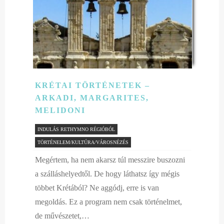
KRÉTAI TÖRTÉNETEK –
ARKADI, MARGARITES,
MELIDONI
INDULÁS RETHYMNO RÉGIÓBÓL
TÖRTÉNELEM/KULTÚRA/VÁROSNÉZÉS
Megértem, ha nem akarsz túl messzire buszozni
a szálláshelyedtől. De hogy láthatsz így mégis
többet Krétából? Ne aggódj, erre is van
megoldás. Ez a program nem csak történelmet,
de művészetet,…