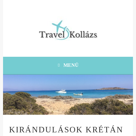
Tovább
a
tartalomra
KRÉTA UTAZÁSI ÖTLETEK, TIPPEK, TANÁCSOK
TRAVEL KOLLÁZS
MENÜ
KIRÁNDULÁSOK KRÉTÁN