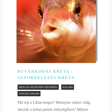
BÚVÁRKODÁS KRÉTA –
SZNORKELEZÉS KRÉTA
INDULÁS RETHYMNO RÉGIÓBÓL
KALAND
TENGER/STRAND
Mit rejt a Líbiai-tenger? Mennyire színes világ
lakozik a krétai partok mélységében? Milyen