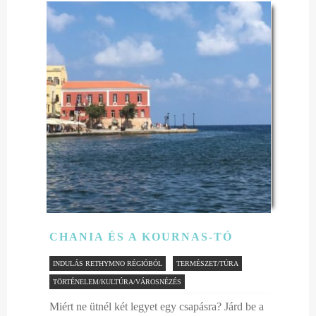
CHANIA ÉS A KOURNAS-TÓ
INDULÁS RETHYMNO RÉGIÓBÓL
TERMÉSZET/TÚRA
TÖRTÉNELEM/KULTÚRA/VÁROSNÉZÉS
Miért ne ütnél két legyet egy csapásra? Járd be a