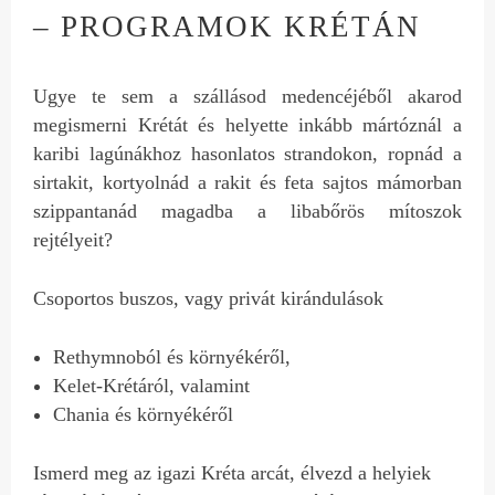
– PROGRAMOK KRÉTÁN
Ugye te sem a szállásod medencéjéből akarod
megismerni Krétát és helyette inkább mártóznál a
karibi lagúnákhoz hasonlatos strandokon, ropnád a
sirtakit, kortyolnád a rakit és feta sajtos mámorban
szippantanád magadba a libabőrös mítoszok
rejtélyeit?
Csoportos buszos, vagy privát kirándulások
Rethymnoból és környékéről,
Kelet-Krétáról, valamint
Chania és környékéről
Ismerd meg az igazi Kréta arcát, élvezd a helyiek