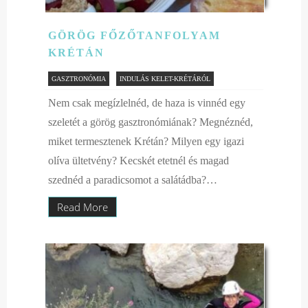
GÖRÖG FŐZŐTANFOLYAM
KRÉTÁN
GASZTRONÓMIA
INDULÁS KELET-KRÉTÁRÓL
Nem csak megízlelnéd, de haza is vinnéd egy
szeletét a görög gasztronómiának? Megnéznéd,
miket termesztenek Krétán? Milyen egy igazi
olíva ültetvény? Kecskét etetnél és magad
szednéd a paradicsomot a salátádba?…
Read More