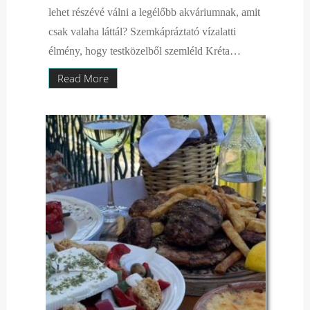
lehet részévé válni a legélőbb akváriumnak, amit
csak valaha láttál? Szemkápráztató vízalatti
élmény, hogy testközelből szemléld Kréta…
Read More