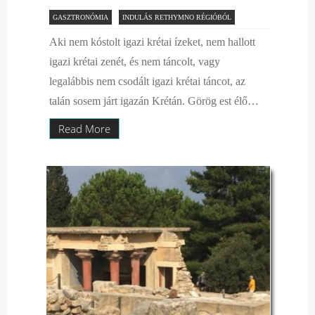
GASZTRONÓMIA
INDULÁS RETHYMNO RÉGIÓBÓL
Aki nem kóstolt igazi krétai ízeket, nem hallott
igazi krétai zenét, és nem táncolt, vagy
legalábbis nem csodált igazi krétai táncot, az
talán sosem járt igazán Krétán. Görög est élő…
Read More