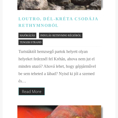
LOUTRO, DÉL-KRÉTA CSODÁJA
RETHYMNOBÓL
HAJÓKÁZÁS
INDULÁS RETHYMNO RÉGIÓBÓL
TENGER/STRAND
Turistáktól hemzsegő partok helyett olyan
helyeket fedeznél fel Krétán, ahova nem jut el
minden utazó? Ahová lehet, hogy gépjárművel
be sem teheted a lábad? Nyisd ki jól a szemed
és…
Read More