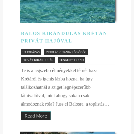
BALOS KIRÁNDULÁS KRÉTÁN
PRIVÁT HAJÓVAL
HAJÓKÁZÁS
INDULÁS CHANIA RÉGIÓBÓL
PRIVÁT KIRÁNDULÁS
TENGER/STRAND
Te is a legszebb élményekkel térnél haza
Krétáról és igenis lázba hozna, ha úgy
találkozhatnál a sziget legnépszerűbb
látnivalóival, mint ahogy sokan csak
álmodoznak róla? Juss el Balosra, a toplistás…
Read More