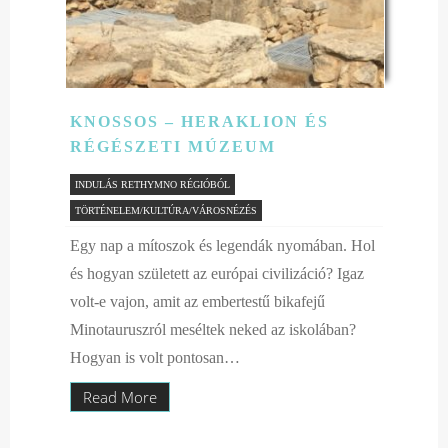
KNOSSOS – HERAKLION ÉS
RÉGÉSZETI MÚZEUM
INDULÁS RETHYMNO RÉGIÓBÓL
TÖRTÉNELEM/KULTÚRA/VÁROSNÉZÉS
Egy nap a mítoszok és legendák nyomában. Hol
és hogyan született az európai civilizáció? Igaz
volt-e vajon, amit az embertestű bikafejű
Minotauruszról meséltek neked az iskolában?
Hogyan is volt pontosan…
Read More