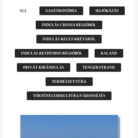
ALL
GASZTRONÓMIA
HAJÓKÁZÁS
INDULÁS CHANIA RÉGIÓBÓL
INDULÁS KELET-KRÉTÁRÓL
INDULÁS RETHYMNO RÉGIÓBÓL
KALAND
PRIVÁT KIRÁNDULÁS
TENGER/STRAND
TERMÉSZET/TÚRA
TÖRTÉNELEM/KULTÚRA/VÁROSNÉZÉS