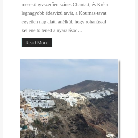
mesekönyvszerűen színes Chania-t, és Kréta
legnagyobb édesvizű tavát, a Kournas-tavat
egyetlen nap alatt, anélkül, hogy rohanással
kellene töltened a nyaralásod…
Read More