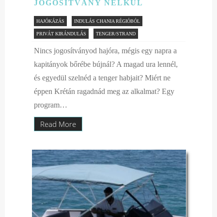
JOGOSÍTVÁNY NÉLKÜL
HAJÓKÁZÁS
INDULÁS CHANIA RÉGIÓBÓL
PRIVÁT KIRÁNDULÁS
TENGER/STRAND
Nincs jogosítványod hajóra, mégis egy napra a
kapitányok bőrébe bújnál? A magad ura lennél,
és egyedül szelnéd a tenger habjait? Miért ne
éppen Krétán ragadnád meg az alkalmat? Egy
program…
Read More