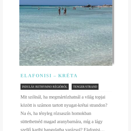
ELAFONISI – KRÉTA
INDULÁS RETHYMNO RÉGIÓBÓL
TENGER/STRAND
Mit szólnál, ha megmártózhatnál a világ topjai
között is számon tartott nyugat-krétai strandon?
Na és, ha tényleg rózsaszín homokban
süttethetnéd magad aranybarnára, míg a lágy
szellő karibi hangulatba varázsol? Elafonisi…