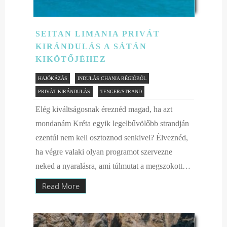
SEITAN LIMANIA PRIVÁT
KIRÁNDULÁS A SÁTÁN
KIKÖTŐJÉHEZ
HAJÓKÁZÁS
INDULÁS CHANIA RÉGIÓBÓL
PRIVÁT KIRÁNDULÁS
TENGER/STRAND
Elég kiváltságosnak éreznéd magad, ha azt
mondanám Kréta egyik legelbűvölőbb strandján
ezentúl nem kell osztoznod senkivel? Élveznéd,
ha végre valaki olyan programot szervezne
neked a nyaralásra, ami túlmutat a megszokott…
Read More