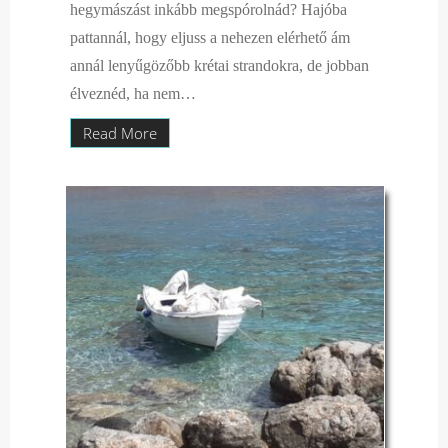
hegymászást inkább megspórolnád? Hajóba
pattannál, hogy eljuss a nehezen elérhető ám
annál lenyűgözőbb krétai strandokra, de jobban
élveznéd, ha nem…
Read More