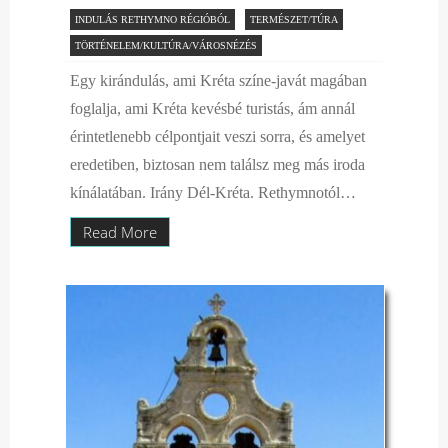
INDULÁS RETHYMNO RÉGIÓBÓL
TERMÉSZET/TÚRA
TÖRTÉNELEM/KULTÚRA/VÁROSNÉZÉS
Egy kirándulás, ami Kréta színe-javát magában
foglalja, ami Kréta kevésbé turistás, ám annál
érintetlenebb célpontjait veszi sorra, és amelyet
eredetiben, biztosan nem találsz meg más iroda
kínálatában. Irány Dél-Kréta. Rethymnotól…
Read More