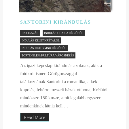
SANTORINI KIRÁNDULÁS
HAJÓKÁZÁS
INDULÁS CHANIA RÉGIÓBÓL
INDULÁS KELET-KRÉTÁRÓL
INDULÁS RETHYMNO RÉGIÓBÓL
TÖRTÉNELEM/KULTÚRA/VÁROSNÉZÉS
Az igazi képeslap kirándulás azoknak, akik a
fotókról ismert Görögországgal
találkoznának.Santorini a romantika, a kék
kupolás, fehérre meszelt házak otthona, Krétától
mindössze 150 km-re, amit legalább egyszer
mindenkinek látnia kell.…
Read More