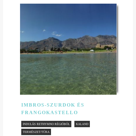
IMBROS-SZURDOK ÉS
FRANGOKASTELLO
INDULÁS RETHYMNO RÉGIÓBÓL
KALAND
TERMÉSZET/TÚRA