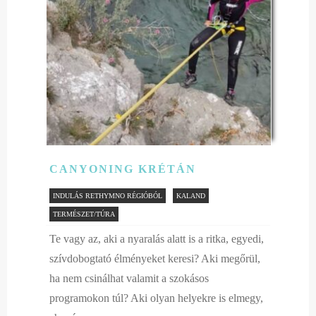
CANYONING KRÉTÁN
INDULÁS RETHYMNO RÉGIÓBÓL
KALAND
TERMÉSZET/TÚRA
Te vagy az, aki a nyaralás alatt is a ritka, egyedi,
szívdobogtató élményeket keresi? Aki megőrül,
ha nem csinálhat valamit a szokásos
programokon túl? Aki olyan helyekre is elmegy,