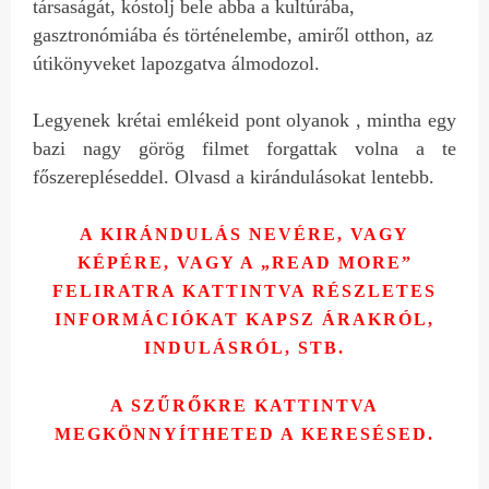
társaságát, kóstolj bele abba a kultúrába,
gasztronómiába és történelembe, amiről otthon, az
útikönyveket lapozgatva álmodozol.
Legyenek krétai emlékeid pont olyanok , mintha egy
bazi nagy görög filmet forgattak volna a te
főszerepléseddel. Olvasd a kirándulásokat lentebb.
A KIRÁNDULÁS NEVÉRE, VAGY
KÉPÉRE, VAGY A „READ MORE”
FELIRATRA KATTINTVA RÉSZLETES
INFORMÁCIÓKAT KAPSZ ÁRAKRÓL,
INDULÁSRÓL, STB.
A SZŰRŐKRE KATTINTVA
MEGKÖNNYÍTHETED A KERESÉSED.