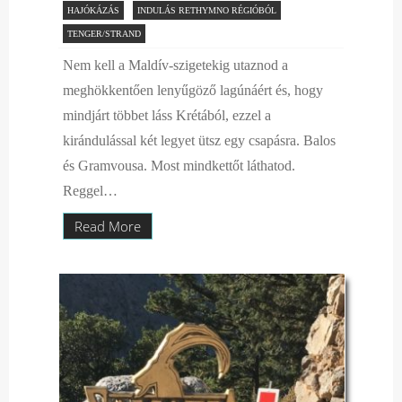
HAJÓKÁZÁS
INDULÁS RETHYMNO RÉGIÓBÓL
TENGER/STRAND
Nem kell a Maldív-szigetekig utaznod a
meghökkentően lenyűgöző lagúnáért és, hogy
mindjárt többet láss Krétából, ezzel a
kirándulással két legyet ütsz egy csapásra. Balos
és Gramvousa. Most mindkettőt láthatod.
Reggel…
Read More