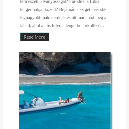
természeti látványosságát? Fürödnél a Líbiai-
tenger habjai között? Bejárnád a sziget második
legnagyobb pálmaerdejét és ott mártanád meg a
lábad, ahol a hűs folyó a tengerbe torkollik?…
Read More