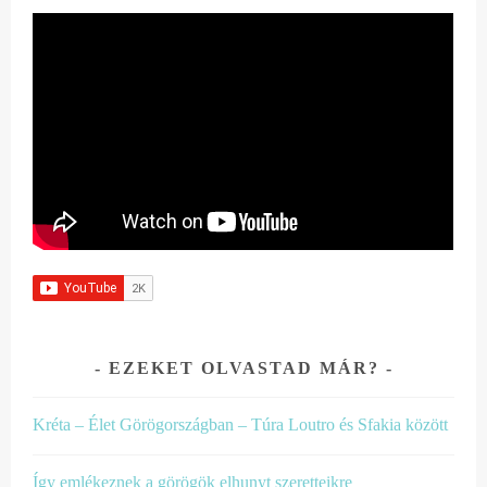
EZEKET OLVASTAD MÁR?
Kréta – Élet Görögországban – Túra Loutro és Sfakia között
Így emlékeznek a görögök elhunyt szeretteikre