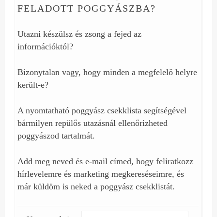
FELADOTT POGGYÁSZBA?
Utazni készülsz és zsong a fejed az
információktól?
Bizonytalan vagy, hogy minden a megfelelő helyre
került-e?
A nyomtatható poggyász csekklista segítségével
bármilyen repülős utazásnál ellenőrizheted
poggyászod tartalmát.
Add meg neved és e-mail címed, hogy feliratkozz
hírlevelemre és marketing megkereséseimre, és
már küldöm is neked a poggyász csekklistát.