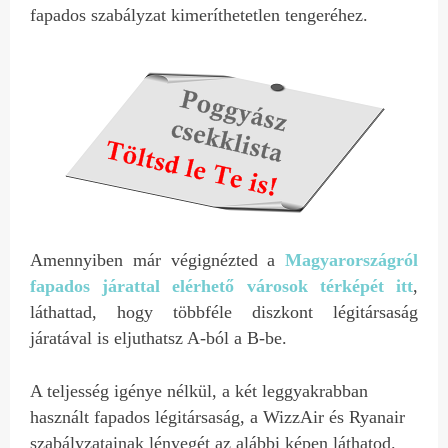
fapados szabályzat kimeríthetetlen tengeréhez.
Amennyiben már végignézted a
Magyarországról
fapados járattal elérhető városok térképét itt
,
láthattad, hogy többféle diszkont légitársaság
járatával is eljuthatsz A-ból a B-be.
A teljesség igénye nélkül, a két leggyakrabban
használt fapados légitársaság, a WizzAir és Ryanair
szabályzatainak lényegét az alábbi képen láthatod.