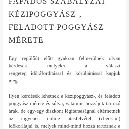
FAPADOS SZABÁLYZAT –
KÉZIPOGGYÁSZ-,
FELADOTT POGGYÁSZ
MÉRETE
Egy repülőút előtt gyakran felmerülnek olyan
kérdések, melyekre a választ
rengeteg időráfordítással és körüljárással kapjuk
meg.
Ilyen kérdések lehetnek a kézipoggyász-, és feladott
poggyász mérete és súlya, valamint hozzájuk tartozó
árak, de egy-egy diszkont légitársaságnál eltérhetnek
az ingyenes online utasfelvétel (check-in)
időkorlátjai is, melyek mind-mind hozzá tartoznak a