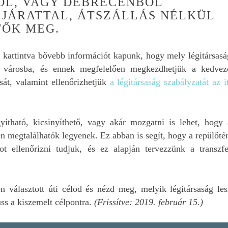
ŐL, VAGY DEBRECENBŐL
Megnéztem jó pár
autókölcsönző kínálat
JÁRATTAL, ÁTSZÁLLÁS NÉLKÜL
amik olcsóbb árakat
TŐK MEG.
kínáltak. De ezt csak
hitelkártya esetén
garantálták. Nekem ni
e kattintva bővebb információt kapunk, hogy mely légitársasá
hitelkártyám, és nem i
tt városba, és ennek megfelelően megkezdhetjük a kedvez
akarok. Ezért olyan
sát, valamint ellenőrizhetjük
a légitársaság szabályzatát az it
megoldást kerestem, 
sima betéti kártyával i
lehet autót bérelni. Mi
bérleti dijhoz még hoz
ítható, kicsinyíthető, vagy akár mozgatni is lehet, hogy 
a biztosítás is, így m
 megtalálhatók legyenek. Ez abban is segít, hogy a repülőtér
voltak annyira olcsók.
got ellenőrizni tudjuk, és ez alapján tervezzünk a transzfe
Ami miatt Edit által kín
autóbérlés mellett
döntöttünk az több d
volt. Az egyik legfont
 választott úti célod és nézd meg, melyik légitársaság les
hogy teljeskörű
uss a kiszemelt célpontra.
(Frissítve: 2019. február 15.)
biztosítással, rajta
keresztül magyar
asszisztenciával lehet