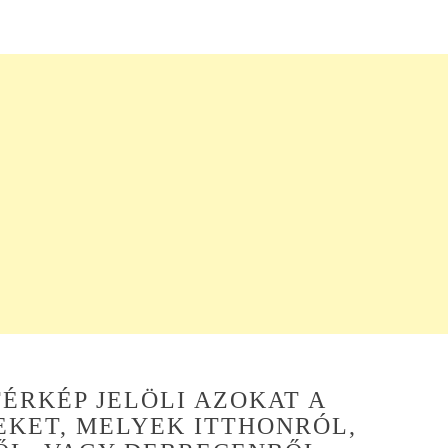
László Tóth
8 hónapja
November elején töltö
1 hetet Krétán. Mivel a
utazás már az év elej
bizzos volt, ezért
előzetesen már gyűjte
Olvass tovább
kezdtem az információ
Így találtam rá Wdit
honlapjára, ahol nagy
hasznos információt
találtam.
Az már az elején eldőlt
hogy autóberlésre
szükségünk lesz. Olva
TÉRKÉP JELÖLI AZOKAT A
a honlapon, hogy Edit
KET, MELYEK ITTHONRÓL,
ebben is tud segíteni.