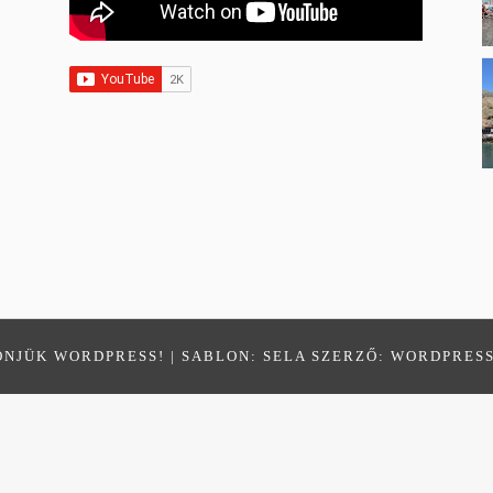
ÖNJÜK WORDPRESS!
|
SABLON: SELA SZERZŐ:
WORDPRES