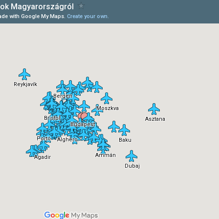
autót bérelni.
Természetesen egyikr
sem volt szükségünkn
alatt az 1 hét alatt.
Ráadásul kp. lehett fize
Egy szinte új, 12e km-t
futott autót kaptunk,
amivel teljesen
elégedettek voltunk. 
autót a reptéren
(Heraklion) vettük át, 
is adtuk vissza.
Azt még nem tudjuk, 
mikor, de biztosan vis
fogunk még menni Kré
És akkor is majd Editet
keressük az autóberlé
kapcsolatban.
Mindenkinek nyugodt
szívvel merem ajánlani