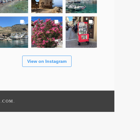
View on Instagram
S.COM
.