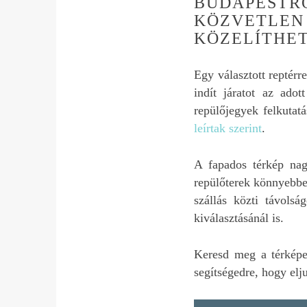
BUDAPESTR
KÖZVETLEN 
KÖZELÍTHE
Egy választott reptérr
indít járatot az ado
repülőjegyek felkutatá
leírtak szerint
.
A fapados térkép nagy
repülőterek könnyebben
szállás közti távolsá
kiválasztásánál is.
Keresd meg a térképen
segítségedre, hogy elj