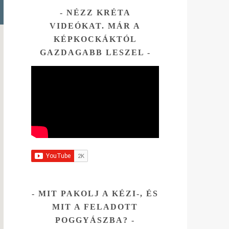
NÉZZ KRÉTA
e
VIDEÓKAT. MÁR A
az
KÉPKOCKÁKTÓL
tni.
GAZDAGABB LESZEL
Az
és ott
hogy
sza
tára.
ssel
MIT PAKOLJ A KÉZI-, ÉS
MIT A FELADOTT
.
POGGYÁSZBA?