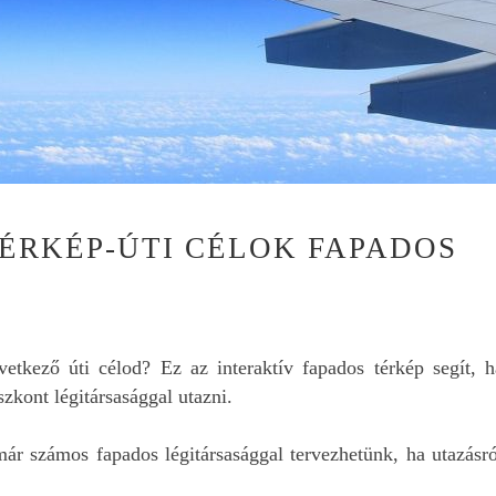
ÉRKÉP-ÚTI CÉLOK FAPADOS
tkező úti célod? Ez az interaktív fapados térkép segít, h
szkont légitársasággal utazni.
r számos fapados légitársasággal tervezhetünk, ha utazásró