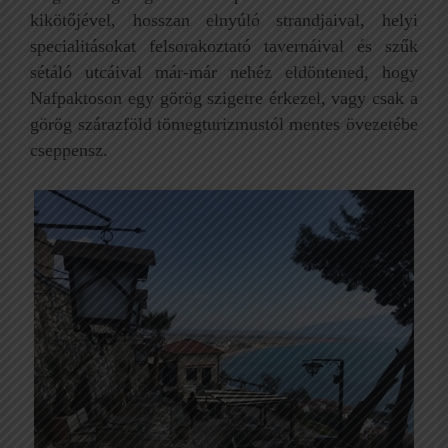
kikötőjével, hosszan elnyúló strandjaival, helyi
specialitásokat felsorakoztató tavernáival és szűk
sétáló utcáival már-már nehéz eldöntened, hogy
Nafpaktoson egy görög szigetre érkezel, vagy csak a
görög szárazföld tömegturizmustól mentes övezetébe
cseppensz.