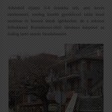
Athénból eljutni 3-4 óránkba telt, ami kevés
türelemmel, esetleg kisebb gyerkőccel talán kissé
unalmas és hosszú útnak ígérkezhet, de a sokszor
felbukkanó Korinthoszi-öböl látványa kárpótol az
órákig tartó utazás fáradalmaiért.