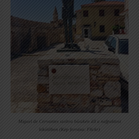
Miguel de Cervantes szobra büszkén áll a nafpaktosi
kikötőben (Kép forrása: Flickr)