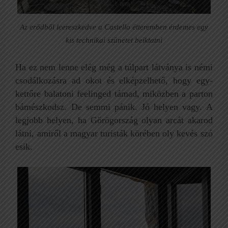
Az erődből leereszkedve a Castello étteremben érdemes egy
kis technikai szünetet beiktatni
Ha ez nem lenne elég még a túlpart látványa is némi
csodálkozásra ad okot és elképzelhető, hogy egy-
kettőre balatoni feelinged támad, miközben a parton
bámészkodsz. De semmi pánik. Jó helyen vagy. A
legjobb helyen, ha Görögország olyan arcát akarod
látni, amiről a magyar turisták körében oly kevés szó
esik.