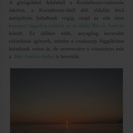
A görögökkel Athénból a Korinthoszi-csatornán
átkelve, a Korinthoszi-öböl déli oldalán lévő
autópályán haladtunk végig, majd az oda úton
kompot ragadva szeltük át az öblöt Rio és Antirio
között. Ez időben több, anyagilag kevesebb
ráfordítást igényelt, mintha a csodaszép függőhídon
haladtunk volna át, de szerencsére a visszaúton már
a
Rio-Antirio hidat
is bevettük.