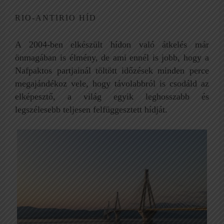
RIO-ANTIRIO HÍD
A 2004-ben elkészült hídon való átkelés már
önmagában is élmény, de ami ennél is jobb, hogy a
Nafpaktos partjainál töltött időzések minden perce
megajándékoz vele, hogy távolabbról is csodáld az
elképesztő, a világ egyik leghosszabb és
legszélesebb teljesen felfüggesztett hídját.