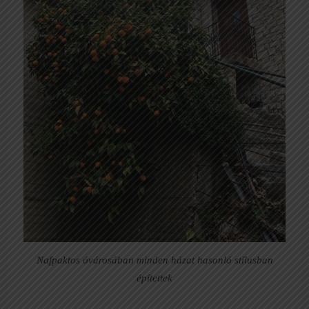
Nafpaktos óvárosában minden házat hasonló stílusban
építettek