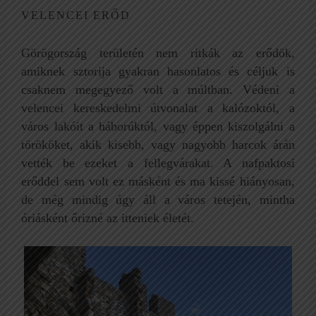
VELENCEI ERŐD
Görögország területén nem ritkák az erődök,
amiknek sztorija gyakran hasonlatos és céljuk is
csaknem megegyező volt a múltban. Védeni a
velencei kereskedelmi útvonalat a kalózoktól, a
város lakóit a háborúktól, vagy éppen kiszolgálni a
törököket, akik kisebb, vagy nagyobb harcok árán
vették be ezeket a fellegvárakat. A nafpaktosi
erőddel sem volt ez másként és ma kissé hiányosan,
de még mindig úgy áll a város tetején, mintha
óriásként őrizné az itteniek életét.