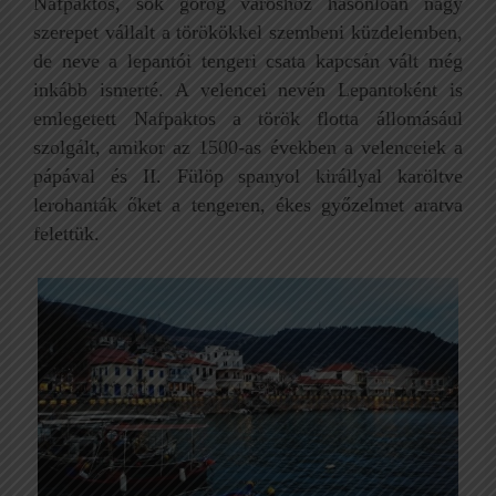
Nafpaktos, sok görög városhoz hasonlóan nagy
szerepet vállalt a törökökkel szembeni küzdelemben,
de neve a lepantói tengeri csata kapcsán vált még
inkább ismerté. A velencei nevén Lepantoként is
emlegetett Nafpaktos a török flotta állomásául
szolgált, amikor az 1500-as években a velenceiek a
pápával és II. Fülöp spanyol királlyal karöltve
lerohanták őket a tengeren, ékes győzelmet aratva
felettük.