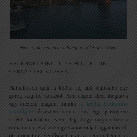
Nem szegte kedvünket a hideg, a szél és az eső sem
VELENCEI KIKÖTŐ ÉS MIGUEL DE
CERVANTES SZOBRA
Nafpaktoson talán a kikötő az, ami leginkább egy
görög szigetre varázsol. Ami engem illet, meglátva
úgy éreztem magam, mintha
a krétai Rethymno
kikötőjébe
érkeztem volna, csak egy parányival
kisebb kiadásban. Nem elég, hogy napjainkban a
romantikus jelző ezeregy szinonimáját aggatnám rá,
de történelmi jelentőségét tekintve sem mehettem el