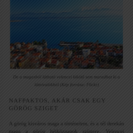
De a magasból látható velencei kikötő sem maradhat ki a
látnivalókból (Kép forrása: Flickr)
NAFPAKTOS, AKÁR CSAK EGY
GÖRÖG SZIGET
A görög kisváros maga a történelem, és a tél derekán
maga a görög hétköznapok színtere. Velencei