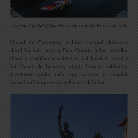
A velencei kikötőt februárban nem zsongják körbe a turisták
Miguel de Cervantes, a híres spanyol drámaíró,
akiről ha más nem, a Don Quijote juthat eszedbe,
ebben a csatában veszítette el bal kezét és ezzel ő
lett Manco de Lepanto, vagyis Lepanto rokkantja,
tiszteletére pedig még egy szobrot is emeltek
közvetlenül a meseszép velencei kikötőben.