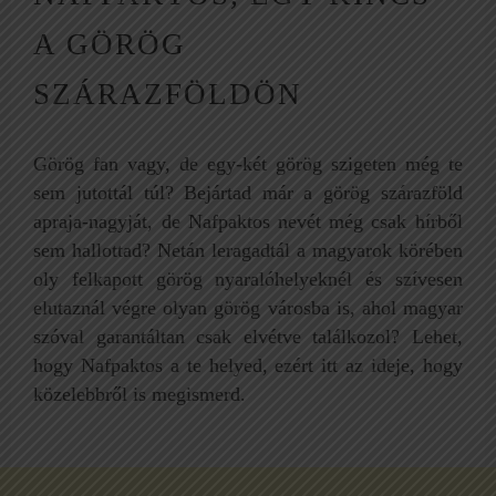
A GÖRÖG
SZÁRAZFÖLDÖN
Görög fan vagy, de egy-két görög szigeten még te
sem jutottál túl? Bejártad már a görög szárazföld
apraja-nagyját, de Nafpaktos nevét még csak hírből
sem hallottad? Netán leragadtál a magyarok körében
oly felkapott görög nyaralóhelyeknél és szívesen
elutaznál végre olyan görög városba is, ahol magyar
szóval garantáltan csak elvétve találkozol? Lehet,
hogy Nafpaktos a te helyed, ezért itt az ideje, hogy
közelebbről is megismerd.