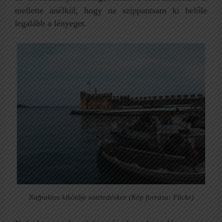
mellette anélkül, hogy ne szippantsam ki belőle
legalább a lényeget.
Nafpaktos kikötője sötétedéskor (Kép forrása: Flickr)