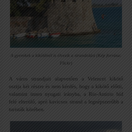
A gyerekek a kikötőnél is élvezik a strandolást (Kép forrása:
Flickr)
A város strandjait alapvetően a Velencei kikötő
osztja két részre és nem kérdés, hogy a kikötő előtti,
valamint innen nyugati irányba, a Rio-Antirio híd
felé elterülő, apró kavicsos strand a legnépszerűbb a
turisták körében.