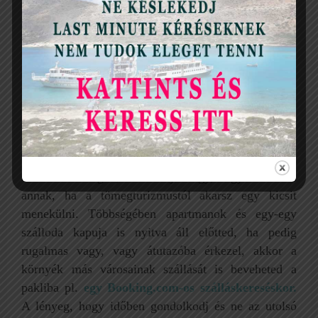
Könnyítsd meg utazásod. Pakolj be egyszerűen a
bőröndbe.
SZÁLLÁSOK
Tény, hogy Nafpaktost nem vetik fel a
szálláslehetőségek, de mondjuk úgy, hogy ez az ára
annak, ha a tömegturizmustól akarsz egy kicsit
menekülni. Többségében apartmanok és egy-egy
szálloda kapuja is nyitva áll előtted, ha pedig
rugalmas vagy, vagy átutazóba érkezel, akkor a
környék más városainak szállását is beveheted a
pakliba pl.
egy Booking.com-os szálláskereséskor.
A lényeg, hogy időben gondolkodj és ne az utolsó