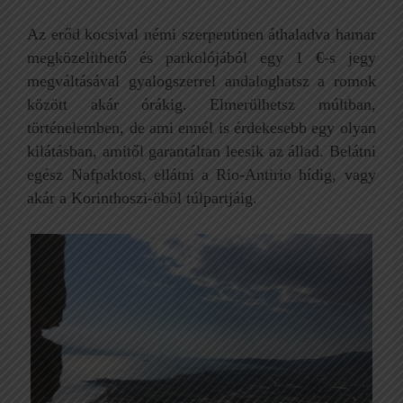
Az erőd kocsival némi szerpentinen áthaladva hamar
megközelíthető és parkolójából egy 1 €-s jegy
megváltásával gyalogszerrel andaloghatsz a romok
között akár órákig. Elmerülhetsz múltban,
történelemben, de ami ennél is érdekesebb egy olyan
kilátásban, amitől garantáltan leesik az állad. Belátni
egész Nafpaktost, ellátni a Rio-Antirio hídig, vagy
akár a Korinthoszi-öböl túlpartjáig.