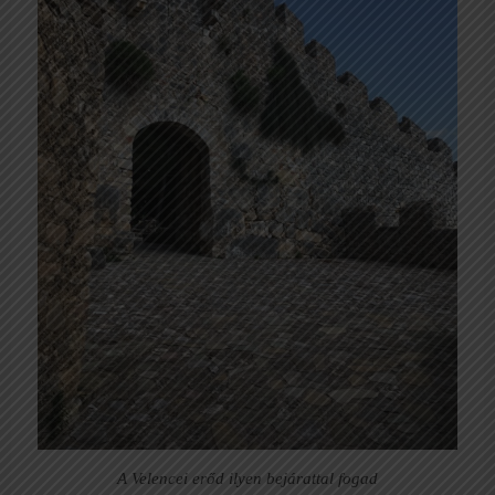
A Velencei erőd ilyen bejárattal fogad