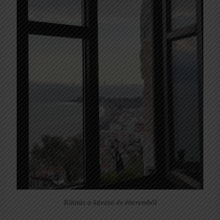
Kilátás a kávézó és étteremből