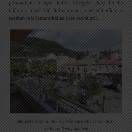
pillanatban, a nyár kellős közepén akarj fedelet
találni a fejed fölé Nafpaktoson, mert vélhetően ez
esetben már lemaradtál az üres szobákról.
Aki szerencsés, annak a görög barátok ilyen kilátású
szállással kedveskednek