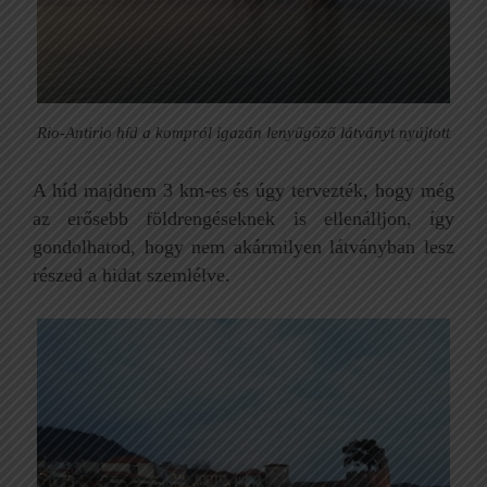
Rio-Antirio híd a kompról igazán lenyűgöző látványt nyújtott
A híd majdnem 3 km-es és úgy tervezték, hogy még
az erősebb földrengéseknek is ellenálljon, így
gondolhatod, hogy nem akármilyen látványban lesz
részed a hidat szemlélve.