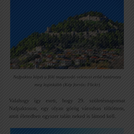
Nafpaktos képét a fölé magasodó velencei erőd határozza
meg leginkább (Kép forrás: Flickr)
Valahogy így esett, hogy 29. születésnapomat
Nafpaktoson, egy olyan görög városban töltöttem,
amit életedben egyszer talán neked is látnod kell.