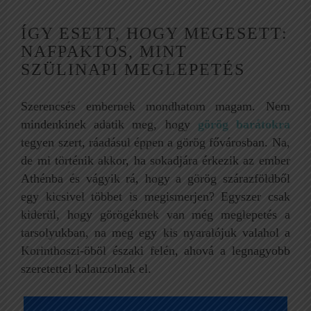
ÍGY ESETT, HOGY MEGESETT:
NAFPAKTOS, MINT
SZÜLINAPI MEGLEPETÉS
Szerencsés embernek mondhatom magam. Nem
mindenkinek adatik meg, hogy
görög barátokra
tegyen szert, ráadásul éppen a görög fővárosban. Na,
de mi történik akkor, ha sokadjára érkezik az ember
Athénba és vágyik rá, hogy a görög szárazföldből
egy kicsivel többet is megismerjen? Egyszer csak
kiderül, hogy görögéknek van még meglepetés a
tarsolyukban, na meg egy kis nyaralójuk valahol a
Korinthoszi-öböl északi felén, ahová a legnagyobb
szeretettel kalauzolnak el.