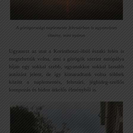
A görögországi naplemente februárban is ugyanolyan
élmény, mint nyáron
Ugyanezt az utat a Korinthoszi-öböl északi felén is
megtehettük volna, ami a görögök szerint autópálya
híján egy sokkal szebb, ugyanakkor sokkal lassabb
autózást jelent, de így kimaradtunk volna többek
között a naplementés, februári, jéghideg-szellős
kompozás és hídon átkelős élményből is.