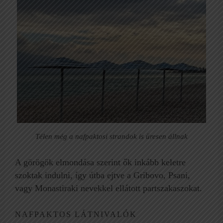
Télen még a nafpaktosi strandok is üresen állnak
A görögök elmondása szerint ők inkább keletre
szoktak indulni, így útba ejtve a Gribovo, Psani,
vagy Monastiraki nevekkel ellátott partszakaszokat.
NAFPAKTOS LÁTNIVALÓK