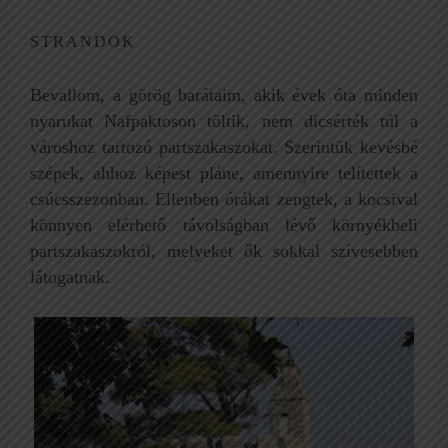
STRANDOK
Bevallom, a görög barátaim, akik évek óta minden
nyarukat Nafpaktoson töltik, nem dicsérték túl a
városhoz tartozó partszakaszokat. Szerintük kevésbé
szépek, ahhoz képest pláne, amennyire telítettek a
csúcsszezonban. Ellenben órákat zengtek, a kocsival
könnyen elérhető távolságban lévő környékbeli
partszakaszokról, melyeket ők sokkal szívesebben
látogatnak.