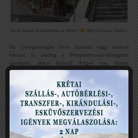
Ki ne tudná itt elképzelni az életét?
(Kép forrása: Flickr)
Ha Görögországba eleve busszal, vagy autóval
érkezel és esetleg a Peloponészoszi-félszigetre
igyekszel, akkor könnyű dolgod van, hiszen
Nafpaktost akár rövidebb tartózkodásra is útba
ejtheted, de jó megoldásnak tűnik az is, ha a
kisváros meglátogatását a tőle mindössze másfél
órára lévő Delphi kirándulással kötöd össze.