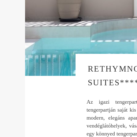
RETHYMNO
SUITES***
Az igazi tengerpar
tengerpartján saját ki
modern, elegáns apa
vendéglátóhelyek, vás
egy könnyed tengerpart