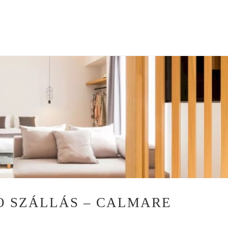
hogy autóberlésre
szükségünk lesz. Olva
a honlapon, hogy Edit
ebben is tud segíteni.
Megnéztem jó pár
autókölcsönző kínálat
amik olcsóbb árakat
kínáltak. De ezt csak
hitelkártya esetén
garantálták. Nekem ni
hitelkártyám, és nem i
akarok. Ezért olyan
megoldást kerestem, 
sima betéti kártyával i
lehet autót bérelni. Mi
bérleti dijhoz még hoz
a biztosítás is, így m
voltak annyira olcsók.
 SZÁLLÁS – CALMARE
Ami miatt Edit által kín
autóbérlés mellett
döntöttünk az több d