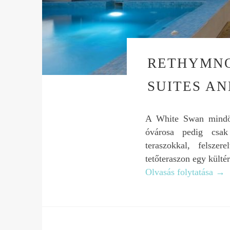
RETHYMNO
SUITES A
A White Swan mindös
óvárosa pedig csak
teraszokkal, felsz
tetőteraszon egy külté
Olvasás folytatása
→