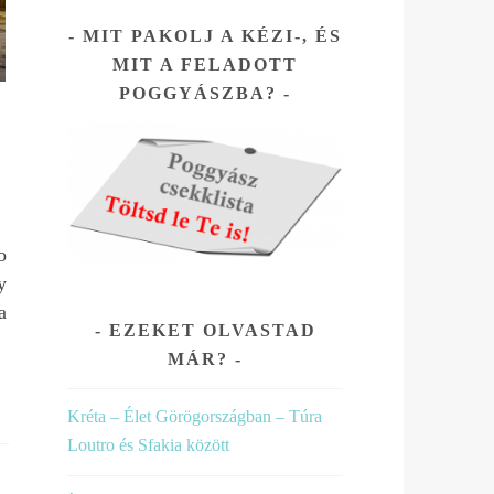
ssel
MIT PAKOLJ A KÉZI-, ÉS
MIT A FELADOTT
.
POGGYÁSZBA?
o
y
a
EZEKET OLVASTAD
MÁR?
Kréta – Élet Görögországban – Túra
Loutro és Sfakia között