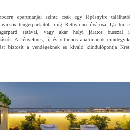
volt. Az egyik legfont
hogy teljeskörű
biztosítással, rajta
dern apartmanjai szinte csak egy lépésnyire található
keresztül magyar
vicsos tengerpartjától, míg Rethymno óvárosa 1,5 km-e
asszisztenciával lehet
ngerparti sétával, vagy akár helyi járatos busszal i
autót bérelni.
llástól. A kényelmes, új és otthonos apartmanok mindegyik
Természetesen egyikr
sem volt szükségünkn
dást biztosít a vendégeknek és kiváló kiindulópontja Krét
alatt az 1 hét alatt.
Ráadásul kp. lehett fize
Egy szinte új, 12e km-t
futott autót kaptunk,
amivel teljesen
elégedettek voltunk. 
autót a reptéren
(Heraklion) vettük át, 
is adtuk vissza.
Azt még nem tudjuk, 
mikor, de biztosan vis
fogunk még menni Kré
És akkor is majd Editet