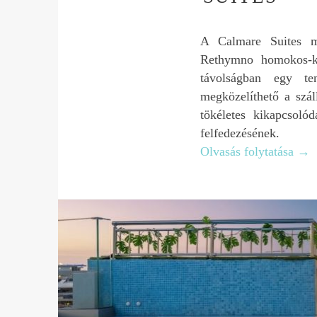
A Calmare Suites mo
Rethymno homokos-ka
távolságban egy te
megközelíthető a szá
tökéletes kikapcsoló
felfedezésének.
Olvasás folytatása
→