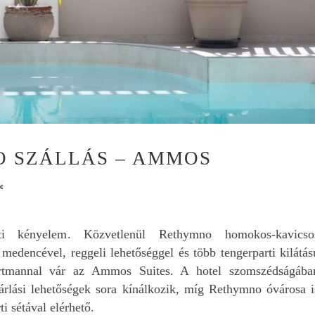
László Tóth
9 hónapja
 SZÁLLÁS – AMMOS
November elején töltö
1 hetet Krétán. Mivel a
*
utazás már az év elej
bizzos volt, ezért
előzetesen már gyűjte
Olvass tovább
ti kényelem. Közvetlenül Rethymno homokos-kavicso
kezdtem az információ
s medencével, reggeli lehetőséggel és több tengerparti kilátás
Így találtam rá Wdit
honlapjára, ahol nagy
rtmannal vár az Ammos Suites. A hotel szomszédságába
hasznos információt
árlási lehetőségek sora kínálkozik, míg Rethymno óvárosa i
találtam.
i sétával elérhető.
Az már az elején eldőlt