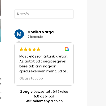
Keresés:
Monika Varga
Judit Szit
9 hónapja
9 hónapja
ttünk
Most először jártunk Krétán.
Edit fantasztiku
z
Az autót Edit segítségével
segítségünkre v
én
béreltük, ami nagyon
mindenben. Pr
gördülékenyen ment. Editen
szervezés, autó
ni
keresztül foglaltunk 1 napos
kirándulási java
Olvass tovább
Olvass tovább
s
kat.
Santorini utazást
általa kínált pr
ú
idegenvezetéssel. Seajet-
drágább volt, m
on sok
el mentünk Santorinire, ami
de Edit mondta
n
Google
összesített értékelés
egy nagy élmény volt. Az
garancia, hogy
5.0
az 5-ből,
s
idegenvezető is nagyon
rendben legyen.
355 vélemény
alapján
,
magas színvonalon
döntöttünk, ho