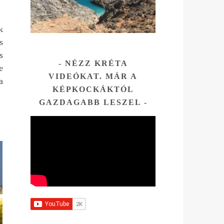
osabb,
k
s
ett
s
NÉZZ KRÉTA
e
e
VIDEÓKAT. MÁR A
az
a
KÉPKOCKÁKTÓL
tni.
GAZDAGABB LESZEL
Az
és ott
hogy
sza
tára.