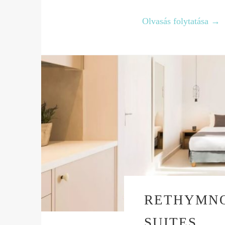
Olvasás folytatása
→
RETHYMNO
SUITES