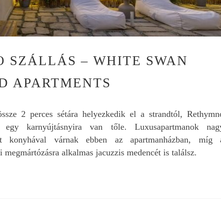
keressük az autóberlé
kapcsolatban.
Mindenkinek nyugodt
szívvel merem ajánlani
 SZÁLLÁS – WHITE SWAN
ND APARTMENTS
sze 2 perces sétára helyezkedik el a strandtól, Rethymn
 egy karnyújtásnyira van tőle. Luxusapartmanok nag
erelt konyhával várnak ebben az apartmanházban, míg 
ri megmártózásra alkalmas jacuzzis medencét is találsz.