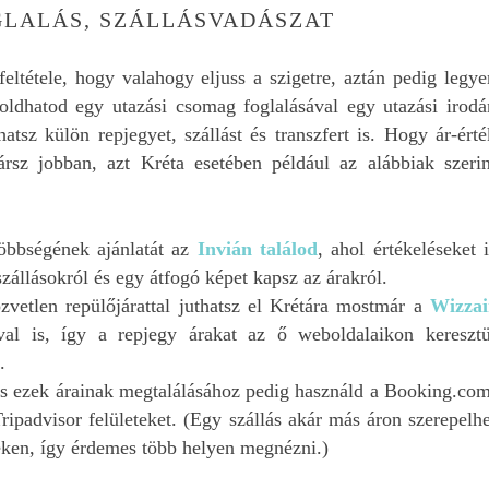
GLALÁS, SZÁLLÁSVADÁSZAT
feltétele, hogy valahogy eljuss a szigetre, aztán pedig legye
ldhatod egy utazási csomag foglalásával egy utazási irodá
hatsz külön repjegyet, szállást és transzfert is. Hogy ár-érté
rsz jobban, azt Kréta esetében például az alábbiak szerin
többségének ajánlatát az
Invián találod
, ahol értékeléseket i
szállásokról és egy átfogó képet kapsz az árakról.
vetlen repülőjárattal juthatsz el Krétára mostmár a
Wizzai
val is, így a repjegy árakat az ő weboldalaikon keresztü
.
és ezek árainak megtalálásához pedig használd a Booking.com
padvisor felületeket. (Egy szállás akár más áron szerepelhe
eken, így érdemes több helyen megnézni.)