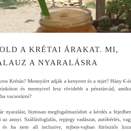
OLD A KRÉTAI ÁRAKAT. MI,
ALAUZ A NYARALÁSRA
ros Krétán? Mennyiért adják a kenyeret és a tejet? Hány €-ér
zinkúton és mennyivel lesz rövidebb a pénztárcád, amiko
ába vacsorázni?
ár nyaralást, biztosan megfogalmazódott a kérdés a fejedben
az annyi. Szállásfoglalás, repjegy vadászat, autóbérlés, vag
László Tóth
k és ha nem all inclusive, tejben-vajban fürösztős luxu
9 hónapja