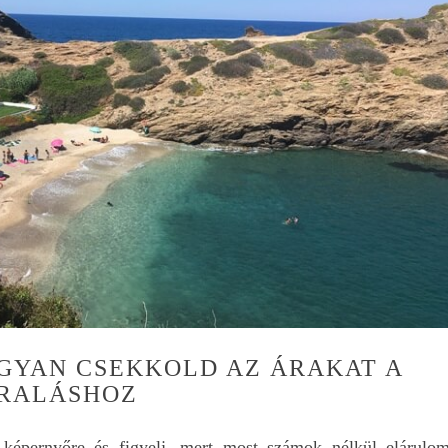
sem volt szükségünkn
alatt az 1 hét alatt.
Ráadásul kp. lehett fize
Egy szinte új, 12e km-t
futott autót kaptunk,
amivel teljesen
elégedettek voltunk. 
autót a reptéren
(Heraklion) vettük át, 
is adtuk vissza.
Azt még nem tudjuk, 
mikor, de biztosan vis
fogunk még menni Kré
És akkor is majd Editet
keressük az autóberlé
kapcsolatban.
Mindenkinek nyugodt
szívvel merem ajánlani
HOGYAN CSEKKOLD AZ ÁRAKAT A
ARALÁSHOZ
 képernyőre és figyelj, mert most számok nélkül elárulom