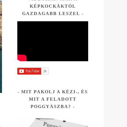
az
KÉPKOCKÁKTÓL
tni.
GAZDAGABB LESZEL
Az
és ott
hogy
sza
tára.
ssel
MIT PAKOLJ A KÉZI-, ÉS
MIT A FELADOTT
.
POGGYÁSZBA?
,