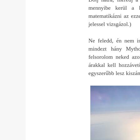
mennyibe kerül a k
matematikázni az ezze
jelessel vizsgázol.)
Ne feledd, én nem i
mindezt hány Mythos
felsorolom neked azo
árakkal kell hozzávet
egyszerűbb lesz kiszám