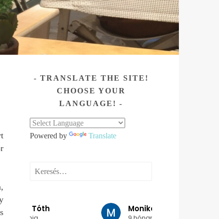
TRANSLATE THE SITE!
CHOOSE YOUR
LANGUAGE!
t
Powered by
Translate
r
Keresés:
,
y
Monika Varga
Judit Szit
s
9 hónapja
9 hónapja