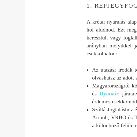
1. REPJEGYFO
A krétai nyaralás alap
hol aludnod. Ezt mego
keresztül, vagy foglal
arányban melyikkel já
csekkolhatod:
Az utazási irodák 
olvashatsz az adott 
Magyarországról köz
és
Ryanair
járatai
érdemes csekkolnod
Szállásfoglaláshoz 
Airbnb, VRBO és Tri
a különböző felület