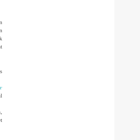
n
n
k
t
s
r
l
,
t