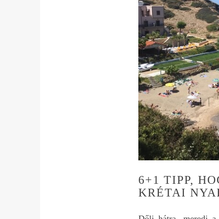
6+1 TIPP, 
KRÉTAI NY
Dőlj hátra, meredj a