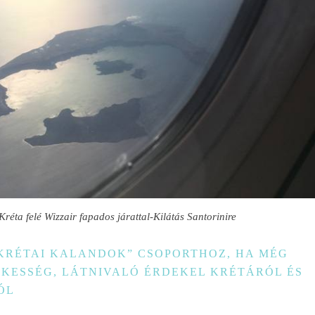
réta felé Wizzair fapados járattal-Kilátás Santorinire
KRÉTAI KALANDOK” CSOPORTHOZ, HA MÉG
EKESSÉG, LÁTNIVALÓ ÉRDEKEL KRÉTÁRÓL ÉS
ÓL