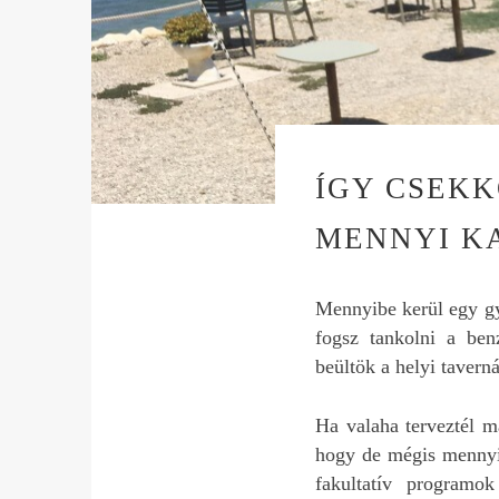
ÍGY CSEKK
MENNYI K
Mennyibe kerül egy gy
fogsz tankolni a ben
beültök a helyi tavern
Ha valaha terveztél m
hogy de mégis mennyi 
fakultatív programo