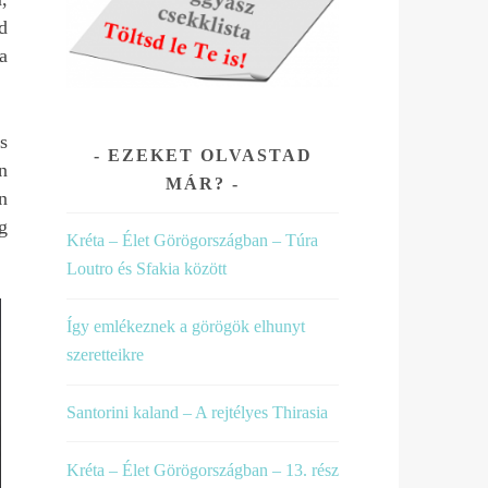
d
a
s
EZEKET OLVASTAD
n
MÁR?
n
g
Kréta – Élet Görögországban – Túra
Loutro és Sfakia között
Így emlékeznek a görögök elhunyt
szeretteikre
Santorini kaland – A rejtélyes Thirasia
Kréta – Élet Görögországban – 13. rész