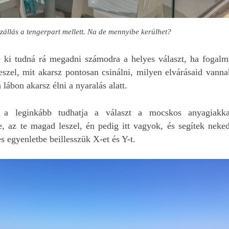
kínáltak. De ezt csak
hitelkártya esetén
garantálták. Nekem ni
zállás a tengerpart mellett. Na de mennyibe kerülhet?
hitelkártyám, és nem i
akarok. Ezért olyan
 ki tudná rá megadni számodra a helyes választ, ha fogalm
megoldást kerestem, 
sima betéti kártyával i
eszel, mit akarsz pontosan csinálni, milyen elvárásaid vanna
lehet autót bérelni. Mi
lábon akarsz élni a nyaralás alatt.
bérleti dijhoz még hoz
a biztosítás is, így m
 a leginkább tudhatja a választ a mocskos anyagiakka
voltak annyira olcsók.
Ami miatt Edit által kín
e, az te magad leszel, én pedig itt vagyok, és segítek neked
autóbérlés mellett
s egyenletbe beillesszük X-et és Y-t.
döntöttünk az több d
volt. Az egyik legfont
hogy teljeskörű
biztosítással, rajta
keresztül magyar
asszisztenciával lehet
autót bérelni.
Természetesen egyikr