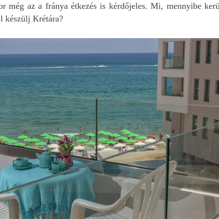
kor még az a fránya étkezés is kérdőjeles. Mi, mennyibe kerü
l készülj Krétára?
November elején töltö
1 hetet Krétán. Mivel a
utazás már az év elej
bizzos volt, ezért
előzetesen már gyűjte
Olvass tovább
kezdtem az információ
Így találtam rá Wdit
honlapjára, ahol nagy
hasznos információt
találtam.
Az már az elején eldőlt
hogy autóberlésre
szükségünk lesz. Olva
a honlapon, hogy Edit
ebben is tud segíteni.
Megnéztem jó pár
autókölcsönző kínálat
amik olcsóbb árakat