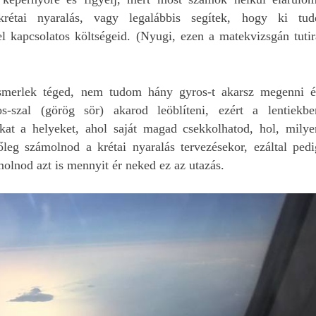
rétai nyaralás, vagy legalábbis segítek, hogy ki tud
l kapcsolatos költségeid. (Nyugi, ezen a matekvizsgán tutir
smerlek téged, nem tudom hány gyros-t akarsz megenni é
-szal (görög sör) akarod leöblíteni, ezért a lentiekbe
kat a helyeket, ahol saját magad csekkolhatod, hol, milye
őleg számolnod a krétai nyaralás tervezésekor, ezáltal pedi
olnod azt is mennyit ér neked ez az utazás.