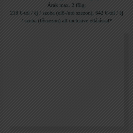
Árak max. 2 főig:
218 €-tól / éj / szoba (elő-/utó szezon), 642 €-tól / éj
/ szoba (főszezon) all inclusive ellátással*
Casa Marina Bungalow