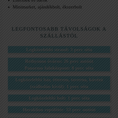
Éttermek és bárok
Minimarket, ajándékbolt, ékszerbolt
LEGFONTOSABB TÁVOLSÁGOK A
SZÁLLÁSTÓL
Legközelebbi strand: 3 perc séta
Rethymno óváros: 26 perc autóút
Panormo faluközpont: 8 perc séta
Legközelebbi bár, étterem, taverna, kávézó
(szállodán kívül)
:
1 perc séta
Legközelebbi bolt: 1 perc séta
Heraklion repülőtér
:
53 perc autóút