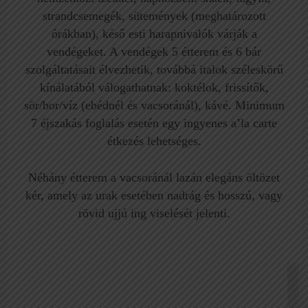
strandcsemegék, sütemények (meghatározott
órákban), késő esti harapnivalók várják a
vendégeket. A vendégek 5 étterem és 6 bár
szolgáltatásait élvezhetik, továbbá italok széleskörű
kínálatából válogathatnak: koktélok, frissítők,
sör/bor/víz (ebédnél és vacsoránál), kávé. Minimum
7 éjszakás foglalás esetén egy ingyenes a’la carte
étkezés lehetséges.
Néhány étterem a vacsoránál lazán elegáns öltözet
kér, amely az urak esetében nadrág és hosszú, vagy
rövid ujjú ing viselését jelenti.