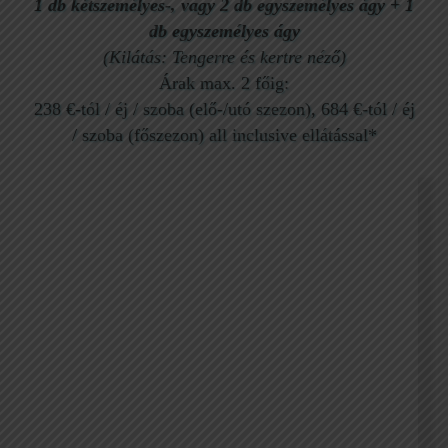
1 db kétszemélyes-, vagy 2 db egyszemélyes ágy
+
1
db egyszemélyes ágy
(Kilátás: Tengerre és kertre néző)
Árak max. 2 főig:
238 €-tól / éj / szoba (elő-/utó szezon), 684 €-tól / éj
/ szoba (főszezon) all inclusive ellátással*
Kétágyas szoba tengerparti kilátással