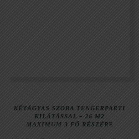
Bungalow oldalsó tengerparti kilátással
KÉTÁGYAS SZOBA TENGERPARTI
KILÁTÁSSAL – 26 M2
MAXIMUM 3 FŐ RÉSZÉR
E