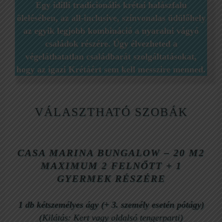
Egy idilli tradicionális krétai halászfalu
ölelésében, az all-inclusive, színvonalas üdülőhely
az egyik legjobb kombináció a nyaralni vágyó
családok részére. Úgy élvezheted a
végeláthatatlan családbarát szolgáltatásokat,
hogy az igazi Krétáért sem kell messzire menned.
VÁLASZTHATÓ SZOBÁK
CASA MARINA BUNGALOW – 20 M2
MAXIMUM 2 FELNŐTT + 1
GYERMEK RÉSZÉRE
1 db kétszemélyes ágy
(+ 3. személy esetén pótágy)
(Kilátás: Kert vagy oldalsó tengerparti)