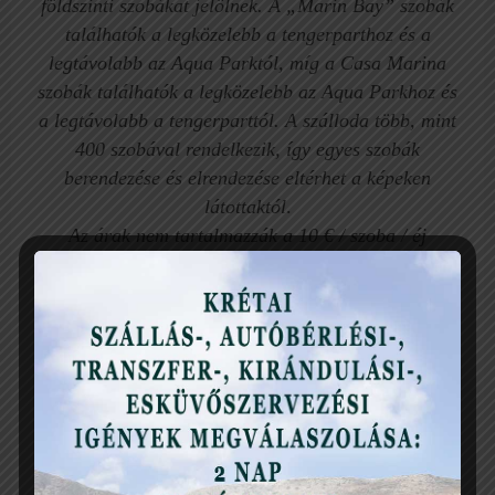
földszinti szobákat jelölnek. A „Marin Bay” szobák
találhatók a legközelebb a tengerparthoz és a
legtávolabb az Aqua Parktól, míg a Casa Marina
szobák találhatók a legközelebb az Aqua Parkhoz és
a legtávolabb a tengerparttól. A szálloda több, mint
400 szobával rendelkezik, így egyes szobák
berendezése és elrendezése eltérhet a képeken
látottaktól
.
Az árak nem tartalmazzák a 10 € / szoba / éj
környezetvédelmi adót. Pontos ajánlatért töltsd ki az
oldal alján található űrlapot.
„Ideális szálloda családok számára! Attól kezdve,
hogy megérkeztünk, a gyerekek izgatottak voltak az
Aqua Parktól – hihetetlen csúszdák, tiszta környezet
és abszolút biztonság. A kicsiknek és nagyoknak
szóló foglalkozások kifogástalanul és szervezetten