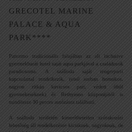
GRECOTEL MARINE
PALACE & AQUA
PARK****
Panormo tradicionális falujában az all inclusive
gyermekbarát hotel saját aqua parkjával a családosok
paradicsoma. A szálloda saját tengerparti
kapcsolattal rendelkezik, (első sorban homokos,
nagyon ritkán kavicsos part, védett öböl
gyermekeseknek) és Rethymno központjától is
mindössze 30 perces autózásra található.
A szálloda területén kimeríthetetlen szórakozási
lehetőség áll rendelkezésre kicsiknek, nagyoknak, de