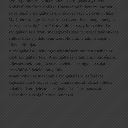
nyújtó partner és az utazó között. A foglalás a „Travel
Kollázs” My Crete Collage Utazási Irodán keresztül történik,
és az utazó a szolgáltatás ellenértékét vagy „Travel Kollázs”
My Crete Collage Utazási Iroda részére fizeti meg, amely az
összeget a szolgáltató felé továbbítja, vagy közvetlenül a
szolgáltató felé fizeti (megegyezés szerint, szolgáltatásonként
változó). Az ajánlatokban szereplő árak tartalmazhatják a
közvetítői díjat.
A szolgáltatások tényleges teljesítéséért minden esetben az
adott szolgáltató felel. A szolgáltatás tartalmára, minőségére,
teljesítésének módjára és feltételeire a szolgáltató saját
szerződési feltételei irányadók.
Amennyiben az utazónak a szolgáltatás teljesítésével
kapcsolatban kifogása vagy panasza merül fel, azt köteles
haladéktalanul jelezni a szolgáltató felé, és panaszát
elsősorban a szolgáltatóval rendezni.