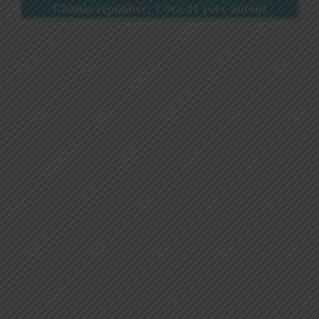
Chania repülőtér
:
1 óra 21 perc autóút