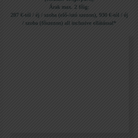
Árak max. 2 főig:
287 €-tól / éj / szoba (elő-/utó szezon), 930 €-tól / éj
/ szoba (főszezon) all inclusive ellátással*
Marin Bay Családi Bungalow