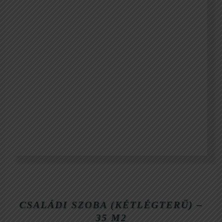
Marin Bay Bungalow
CSALÁDI SZOBA (KÉTLÉGTERŰ) –
35 M2