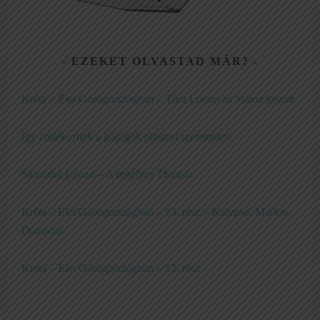
EZEKET OLVASTAD MÁR?
Kréta – Élet Görögországban – Túra Loutro és Sfakia között
Így emlékeznek a görögök elhunyt szeretteikre
Santorini kaland – A rejtélyes Thirasia
Kréta – Élet Görögországban – 13. rész – Kalypso, Mariou,
Damnoni
Kréta – Élet Görögországban – 12. rész