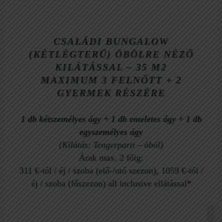
CSALÁDI BUNGALOW
(KÉTLÉGTERŰ) ÖBÖLRE NÉZŐ
KILÁTÁSSAL – 35 M2
MAXIMUM
3 FELNŐTT + 2
GYERMEK RÉSZÉRE
1 db kétszemélyes ágy
+ 1 db emeletes ágy +
1 db
egyszemélyes ágy
(Kilátás: Tengerparti – öböl)
Árak max. 2 főig:
311 €-tól / éj / szoba (elő-/utó szezon), 1059 €-tól /
éj / szoba (főszezon) all inclusive ellátással*