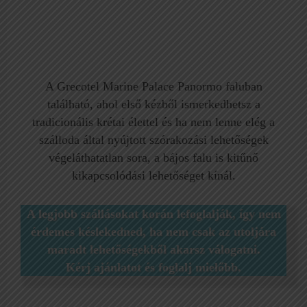
A Grecotel Marine Palace Panormo faluban
található, ahol első kézből ismerkedhetsz a
tradicionális krétai élettel és ha nem lenne elég a
szálloda által nyújtott szórakozási lehetőségek
végeláthatatlan sora, a bájos falu is kitűnő
kikapcsolódási lehetőséget kínál.
A legjobb szállásokat korán lefoglalják, így nem
érdemes késlekedned, ha nem csak az utoljára
maradt lehetőségekből akarsz válogatni.
Kérj ajánlatot és foglalj mielőbb.