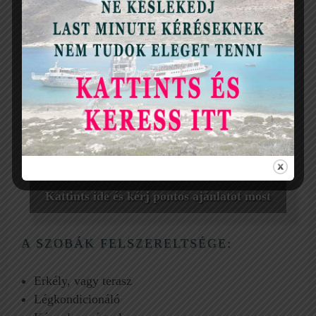
zajlottak. Pihentünk, a gyerekek jól érezték magukat,
és mindannyian fültől fülig mosollyal távoztunk!
A személyzet a szálloda lelke! Mindenki mosolygós,
kedves és tényleg törődik minden részlettel. A
recepciótól az éttermekig és az életmentőkig
mindenki felejthetetlenné tette ittlétünket.
Professzionalizmus, emberi megközelítés és valódi
görög vendégszeretet!” (Sofoklis Kantas, Google
értékelés)
Kattints ide és kérj pontos ajánlatot most
A SZOBÁK FELSZERELTSÉGE:
Erkély, vagy terasz
Légkondicionáló