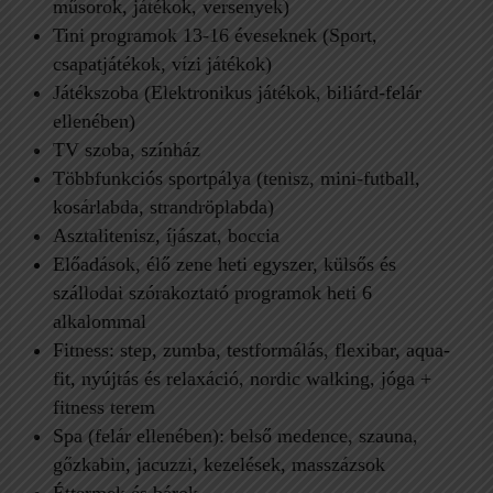
műsorok, játékok, versenyek)
Tini programok 13-16 éveseknek (Sport,
csapatjátékok, vízi játékok)
Játékszoba (Elektronikus játékok, biliárd-felár
ellenében)
TV szoba, színház
Többfunkciós sportpálya (tenisz, mini-futball,
kosárlabda, strandröplabda)
Asztalitenisz, íjászat, boccia
Előadások, élő zene heti egyszer, külsős és
szállodai szórakoztató programok heti 6
alkalommal
Fitness: step, zumba, testformálás, flexibar, aqua-
fit, nyújtás és relaxáció, nordic walking, jóga +
fitness terem
Spa (felár ellenében): belső medence, szauna,
gőzkabin, jacuzzi, kezelések, masszázsok