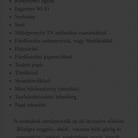
Kényelmes ágyak
Ingyenes Wi-Fi
Szekrény
Széf
Síkképernyős TV műholdas csatornákkal
Fürdőszoba zuhanyzóval, vagy fürdőkáddal
Hajszárító
Fürdőszobai piperecikkek
Toalett papír
Törölköző
Strandtörölköző
Mini hűtőszekrény (minibár)
Tea/kávékészítési lehetőség
Napi takarítás
A szobaárak tartalmazzák az all inclusive ellátást:
Bőséges reggeli-, ebéd-, vacsora büfé görög és
nemzetközi ízekkel, napközbeni snack, fagyik,