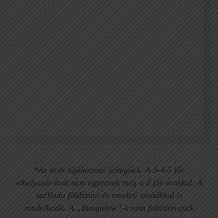
Családi bungalow öbölre néző
*Az árak tájékoztató jellegűek. A 3-4-5 fős
elhelyezés árai nem egyeznek meg a 2 fős árakkal. A
szálloda földszinti és emeleti szobákkal is
rendelkezik. A „Bungalow”-k nem feltétlen csak