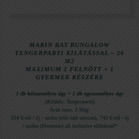
MARIN BAY BUNGALOW
TENGERPARTI KILÁTÁSSAL – 26
M2
MAXIMUM
2 FELNŐTT + 1
GYERMEK RÉSZÉRE
1 db kétszemélyes ágy
+
1 db egyszemélyes ágy
(Kilátás: Tengerparti)
Árak max. 2 főig:
254 €-tól / éj / szoba (elő-/utó szezon), 742 €-tól / éj
/ szoba (főszezon) all inclusive ellátással*