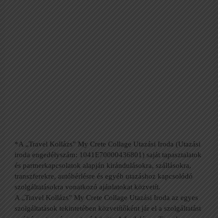
*A „Travel Kollázs” My Crete Collage Utazási Iroda (Utazási
iroda engedélyszám: 1041E70000436801) saját tapasztalatok
és partnerkapcsolatok alapján kirándulásokra, szállásokra,
transzferekre, autóbérlésre és egyéb utazáshoz kapcsolódó
szolgáltatásokra vonatkozó ajánlatokat közvetít.
A „Travel Kollázs” My Crete Collage Utazási Iroda az egyes
szolgáltatások tekintetében közvetítőként jár el a szolgáltatást