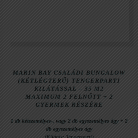
Családi szoba
MARIN BAY
CSALÁDI BUNGALOW
(KÉTLÉGTERŰ) TENGERPARTI
KILÁTÁSSAL – 35 M2
MAXIMUM
2 FELNŐTT + 2
GYERMEK RÉSZÉRE
1 db kétszemélyes-, vagy 2 db egyszemélyes ágy
+
2
db egyszemélyes ágy
(Kilátás: Tengerparti)