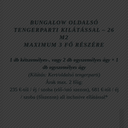
BUNGALOW OLDALSÓ
TENGERPARTI KILÁTÁSSAL – 26
M2
MAXIMUM 3 FŐ RÉSZÉRE
1 db kétszemélyes-, vagy 2 db egyszemélyes ágy
+
1
db egyszemélyes ágy
(Kilátás: Kert/oldalsó tengerparti)
Árak max. 2 főig:
235 €-tól / éj / szoba (elő-/utó szezon), 681 €-tól / éj
/ szoba (főszezon) all inclusive ellátással*