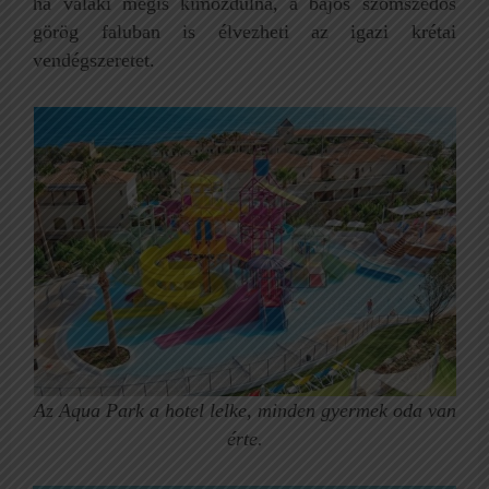
ha valaki mégis kimozdulna, a bájos szomszédos
görög faluban is élvezheti az igazi krétai
vendégszeretet.
Az Aqua Park a hotel lelke, minden gyermek oda van
érte.