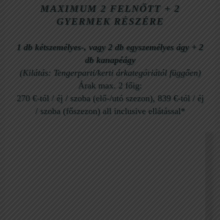
MAXIMUM
2 FELNŐTT + 2
GYERMEK RÉSZÉRE
1 db kétszemélyes-, vagy 2 db egyszemélyes ágy
+
2
db kanapéágy
(Kilátás: Tengerparti/kerti árkategóriától függően)
Árak max. 2 főig:
270 €-tól / éj / szoba (elő-/utó szezon), 839 €-tól / éj
/ szoba (főszezon) all inclusive ellátással*