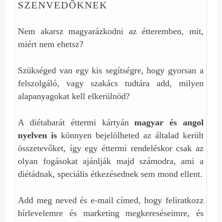
SZENVEDŐKNEK
Nem akarsz magyarázkodni az étteremben, mit,
miért nem ehetsz?
Szükséged van egy kis segítségre, hogy gyorsan a
felszolgáló, vagy szakács tudtára add, milyen
alapanyagokat kell elkerülnöd?
A diétabarát éttermi kártyán
magyar és angol
nyelven is
könnyen bejelölheted az általad került
összetevőket, így egy éttermi rendeléskor csak az
olyan fogásokat ajánlják majd számodra, ami a
diétádnak, speciális étkezésednek sem mond ellent.
Add meg neved és e-mail címed, hogy feliratkozz
hírlevelemre és marketing megkereséseimre, és