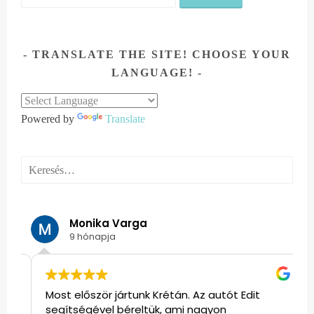
TRANSLATE THE SITE! CHOOSE YOUR
LANGUAGE!
Powered by
Translate
Keresés:
Monika Varga
9 hónapja
Most először jártunk Krétán. Az autót Edit
E
segítségével béreltük, ami nagyon
m