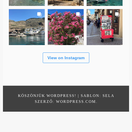
View on Instagram
KÖSZÖNJÜK WORDPRESS!
|
SABLON: SELA
SZERZŐ:
WORDPRESS.COM
.