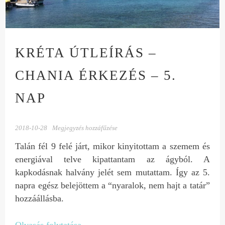
KRÉTA ÚTLEÍRÁS –
CHANIA ÉRKEZÉS – 5.
NAP
2018-10-28
Megjegyzés hozzáfűzése
Talán fél 9 felé járt, mikor kinyitottam a szemem és
energiával telve kipattantam az ágyból. A
kapkodásnak halvány jelét sem mutattam. Így az 5.
napra egész belejöttem a “nyaralok, nem hajt a tatár”
hozzáállásba.
Olvasás folytatása
→