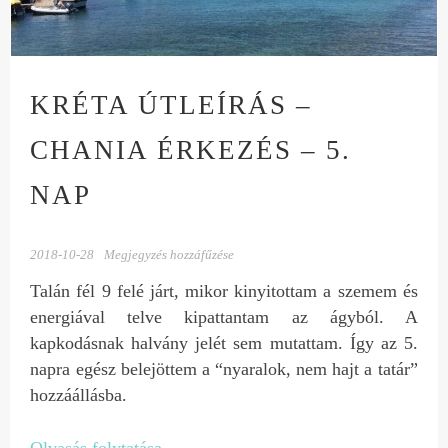
KRÉTA ÚTLEÍRÁS –
CHANIA ÉRKEZÉS – 5.
NAP
2018-10-28
Megjegyzés hozzáfűzése
Talán fél 9 felé járt, mikor kinyitottam a szemem és
energiával telve kipattantam az ágyból. A
kapkodásnak halvány jelét sem mutattam. Így az 5.
napra egész belejöttem a “nyaralok, nem hajt a tatár”
hozzáállásba.
Olvasás folytatása
→