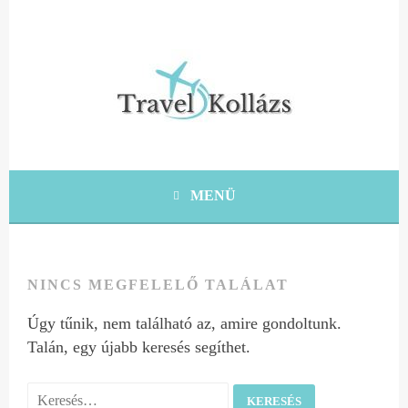
Tovább
a
tartalomra
KRÉTA UTAZÁSI ÖTLETEK, TIPPEK, TANÁCSOK
TRAVEL KOLLÁZS
MENÜ
NINCS MEGFELELŐ TALÁLAT
Úgy tűnik, nem található az, amire gondoltunk.
Talán, egy újabb keresés segíthet.
Keresés: