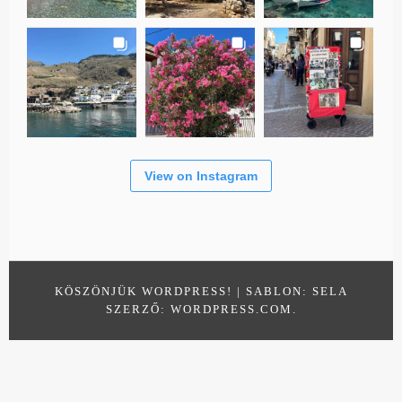
View on Instagram
KÖSZÖNJÜK WORDPRESS!
|
SABLON: SELA
SZERZŐ:
WORDPRESS.COM
.