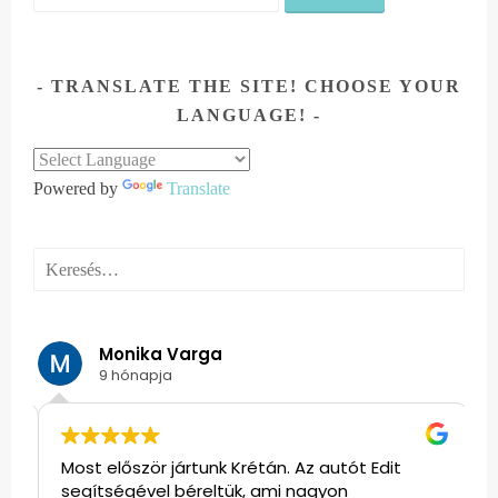
TRANSLATE THE SITE! CHOOSE YOUR
LANGUAGE!
Powered by
Translate
Keresés:
Monika Varga
9 hónapja
Most először jártunk Krétán. Az autót Edit
E
segítségével béreltük, ami nagyon
m