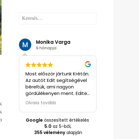
Keresés:
Monika Varga
Judit Szit
9 hónapja
9 hónapja
ttünk
Most először jártunk Krétán.
Edit fantasztiku
z
Az autót Edit segítségével
segítségünkre v
én
béreltük, ami nagyon
mindenben. Pr
gördülékenyen ment. Editen
szervezés, autó
ni
keresztül foglaltunk 1 napos
kirándulási java
Olvass tovább
Olvass tovább
k
kat.
Santorini utazást
általa kínált pr
k
idegenvezetéssel. Seajet-
drágább volt, m
on sok
el mentünk Santorinire, ami
de Edit mondta
b
Google
összesített értékelés
egy nagy élmény volt. Az
garancia, hogy
5.0
az 5-ből,
idegenvezető is nagyon
rendben legyen.
355 vélemény
alapján
,
magas színvonalon
döntöttünk, ho