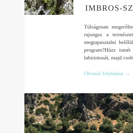
IMBROS-S
Túlságosan megerőlt
rajongsz a természe
megtapasztalni belől
program?Húzz ismét 
labirintusát, majd cso
Olvasás folytatása
→