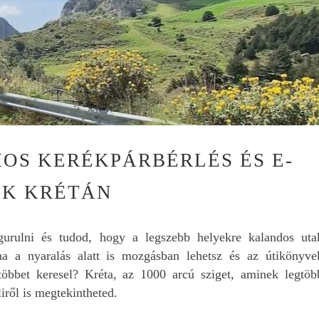
László Tóth
9 hónapja
OS KERÉKPÁRBÉRLÉS ÉS E-
November elején töltö
1 hetet Krétán. Mivel a
ÁK KRÉTÁN
utazás már az év elej
bizzos volt, ezért
előzetesen már gyűjte
Olvass tovább
gurulni és tudod, hogy a legszebb helyekre kalandos uta
kezdtem az információ
ha a nyaralás alatt is mozgásban lehetsz és az útikönyve
Így találtam rá Wdit
honlapjára, ahol nagy
 többet keresel? Kréta, az 1000 arcú sziget, aminek legtöb
hasznos információt
liről is megtekintheted.
találtam.
Az már az elején eldőlt