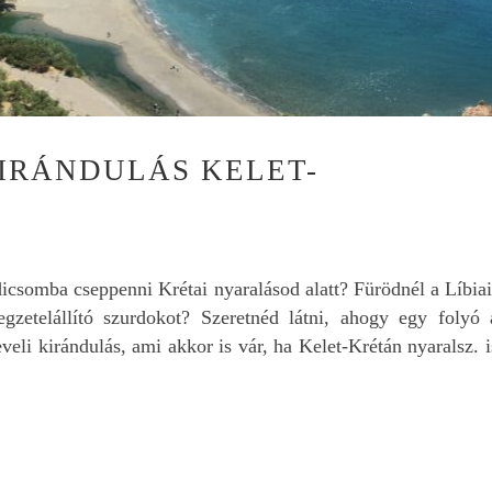
KIRÁNDULÁS KELET-
L
dicsomba cseppenni Krétai nyaralásod alatt? Fürödnél a Líbiai
egzetelállító szurdokot? Szeretnéd látni, ahogy egy folyó 
eveli kirándulás, ami akkor is vár, ha Kelet-Krétán nyaralsz. i