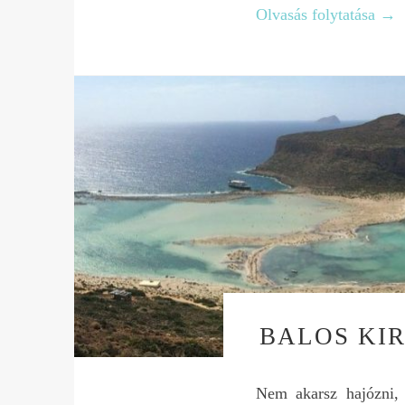
Olvasás folytatása
→
BALOS KI
Nem akarsz hajózni, 