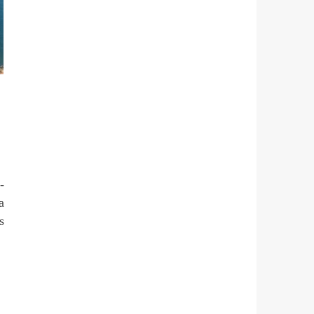
-
a
s