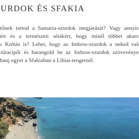
keressük az autóberlé
ZURDOK ÉS SFAKIA
kapcsolatban.
Mindenkinek nyugodt
szívvel merem ajánlani
etőnek tartod a Samaria-szurdok megjárását? Vagy annyir
tért és a természeti sétákért, hogy minél többet akars
ük Krétán is? Lehet, hogy az Imbros-szurdok a neked val
túracipőt és barangold be az Imbros-szurdok szövevénye
bbanj egyet a Sfakiaban a Líbiai-tengernél.