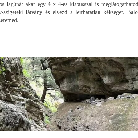
volt. Az egyik legfont
os lagúnát akár egy 4 x 4-es kisbusszal is meglátogathatod
hogy teljeskörű
szigeteki látvány és élvezd a leírhatatlan kékséget. Balo
biztosítással, rajta
zeretnéd.
keresztül magyar
asszisztenciával lehet
autót bérelni.
Természetesen egyikr
sem volt szükségünkn
alatt az 1 hét alatt.
Ráadásul kp. lehett fize
Egy szinte új, 12e km-t
futott autót kaptunk,
amivel teljesen
elégedettek voltunk. 
autót a reptéren
(Heraklion) vettük át, 
is adtuk vissza.
Azt még nem tudjuk, 
mikor, de biztosan vis
fogunk még menni Kré
És akkor is majd Editet