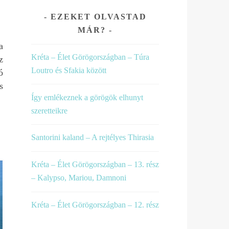
ssel
EZEKET OLVASTAD
MÁR?
.
a
Kréta – Élet Görögországban – Túra
z
Loutro és Sfakia között
ó
s
Így emlékeznek a görögök elhunyt
szeretteikre
Santorini kaland – A rejtélyes Thirasia
Kréta – Élet Görögországban – 13. rész
– Kalypso, Mariou, Damnoni
Kréta – Élet Görögországban – 12. rész