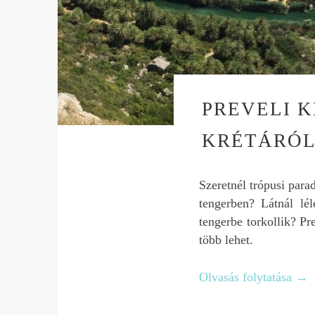
PREVELI 
KRÉTÁRÓ
Szeretnél trópusi para
tengerben? Látnál lél
tengerbe torkollik? Pr
több lehet.
Olvasás folytatása
→