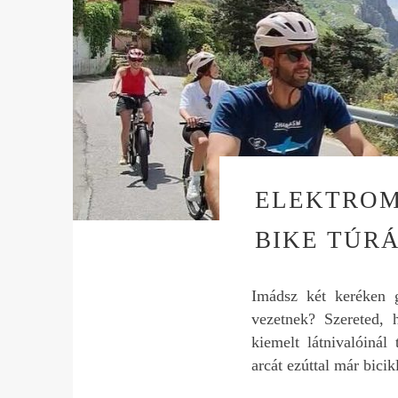
ELEKTROM
BIKE TÚR
Imádsz két keréken 
vezetnek? Szereted, 
kiemelt látnivalóinál
arcát ezúttal már bicik