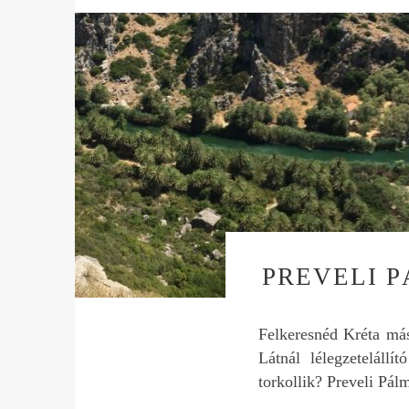
PREVELI 
Felkeresnéd Kréta más
Látnál lélegzeteláll
torkollik? Preveli Pá