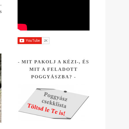
osabb,
.
s
ett
e
az
tni.
MIT PAKOLJ A KÉZI-, ÉS
MIT A FELADOTT
POGGYÁSZBA?
Az
és ott
hogy
sza
tára.