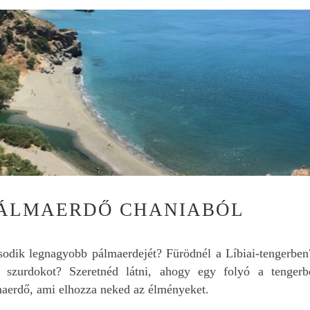
PÁLMAERDŐ CHANIABÓL
odik legnagyobb pálmaerdejét? Fürödnél a Líbiai-tengerben
ító szurdokot? Szeretnéd látni, ahogy egy folyó a tengerb
lmaerdő, ami elhozza neked az élményeket.