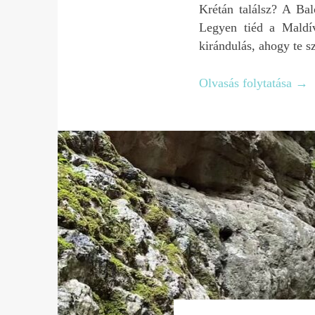
Krétán találsz? A Bal
Legyen tiéd a Maldív-
kirándulás, ahogy te s
Olvasás folytatása
→