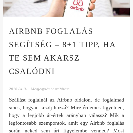
AIRBNB FOGLALÁS
SEGÍTSÉG – 8+1 TIPP, HA
TE SEM AKARSZ
CSALÓDNI
2018-04-01
Megjegyzés hozzáfűzése
Szállást foglalnál az Airbnb oldalon, de foglalmad
sincs, hogyan kezdj hozzá? Mire érdemes figyelned,
hogy a legjobb ár-érték arányban válassz? Mik a
legfontosabb szempontok, amit egy Airbnb foglalás
során neked sem árt figyelembe venned? Most