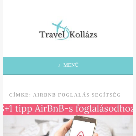
Tovább
a
tartalomra
KRÉTA UTAZÁSI ÖTLETEK, TIPPEK, TANÁCSOK
TRAVEL KOLLÁZS
MENÜ
CÍMKE:
AIRBNB FOGLALÁS SEGÍTSÉG