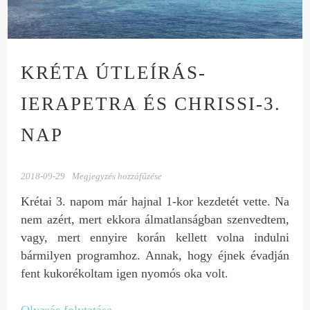
KRÉTA ÚTLEÍRÁS-
IERAPETRA ÉS CHRISSI-3.
NAP
2018-09-29
Megjegyzés hozzáfűzése
Krétai 3. napom már hajnal 1-kor kezdetét vette. Na
nem azért, mert ekkora álmatlanságban szenvedtem,
vagy, mert ennyire korán kellett volna indulni
bármilyen programhoz. Annak, hogy éjnek évadján
fent kukorékoltam igen nyomós oka volt.
Olvasás folytatása
→