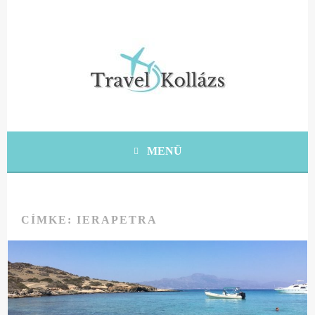
Tovább
a
tartalomra
KRÉTA UTAZÁSI ÖTLETEK, TIPPEK, TANÁCSOK
TRAVEL KOLLÁZS
MENÜ
CÍMKE:
IERAPETRA