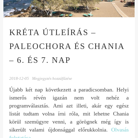
KRÉTA ÚTLEÍRÁS –
PALEOCHORA ÉS CHANIA
– 6. ÉS 7. NAP
2018-12-05
Megjegyzés hozzáfűzése
Újabb két nap következett a paradicsomban. Helyi
ismerős révén igazán nem volt nehéz a
programválasztás. Ami azt illeti, akár egy egész
listát tudtam volna írni róla, mit lehetne Chania
körül szemügyre venni, a görögnek még így is
sikerült valami újdonsággal előrukkolnia.
Olvasás
folytatása
→