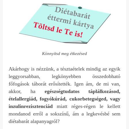
Könnyítsd meg étkezésed
Akárhogy is nézzünk, a tésztaételek mindig az egyik
leggyorsabban, legkönyebben összedobható
főfogások táborát erősítették. Igen ám, de mi van,
akkor, ha
egészségtudatos táplálkozásod,
ételallergiád, fogyókúrád, cukorbetegséged, vagy
inzulinrezisztenciád
miatt réges-régen le kellett
mondanod erről a sokszínű, ám a legkevésbé sem
diétabarát alapanyagról?