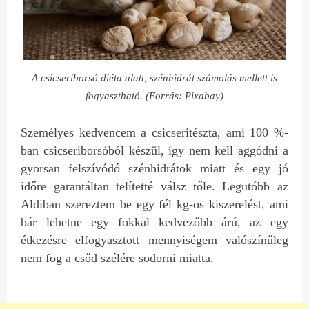
A csicseriborsó diéta alatt, szénhidrát számolás mellett is
fogyasztható. (Forrás: Pixabay)
Személyes kedvencem a csicseritészta, ami 100 %-
ban csicseriborsóból készül, így nem kell aggódni a
gyorsan felszívódó szénhidrátok miatt és egy jó
időre garantáltan telítetté válsz tőle. Legutóbb az
Aldiban szereztem be egy fél kg-os kiszerelést, ami
bár lehetne egy fokkal kedvezőbb árú, az egy
étkezésre elfogyasztott mennyiségem valószínűleg
nem fog a csőd szélére sodorni miatta.