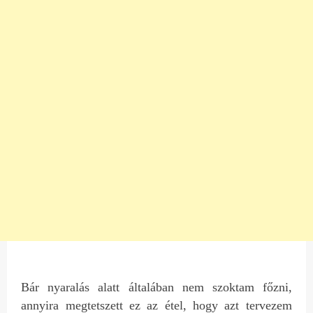
Bár nyaralás alatt általában nem szoktam főzni,
annyira megtetszett ez az étel, hogy azt tervezem