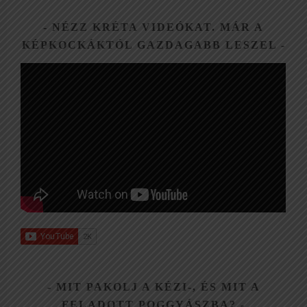
NÉZZ KRÉTA VIDEÓKAT. MÁR A
KÉPKOCKÁKTÓL GAZDAGABB LESZEL
MIT PAKOLJ A KÉZI-, ÉS MIT A
FELADOTT POGGYÁSZBA?