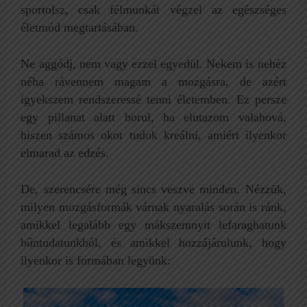
sportolsz, csak félmunkát végzel az egészséges
életmód megtartásában.
Ne aggódj, nem vagy ezzel egyedül. Nekem is nehéz
néha rávennem magam a mozgásra, de azért
igyekszem rendszeressé tenni életemben. Ez persze
egy pillanat alatt borul, ha elutazom valahová,
hiszen számos okot tudok kreálni, amiért ilyenkor
elmarad az edzés.
De, szerencsére még sincs veszve minden. Nézzük,
milyen mozgásformák várnak nyaralás során is ránk,
amikkel legalább egy mákszemnyit lefaraghatunk
bűntudatunkból, és amikkel hozzájárulunk, hogy
ilyenkor is formában legyünk: