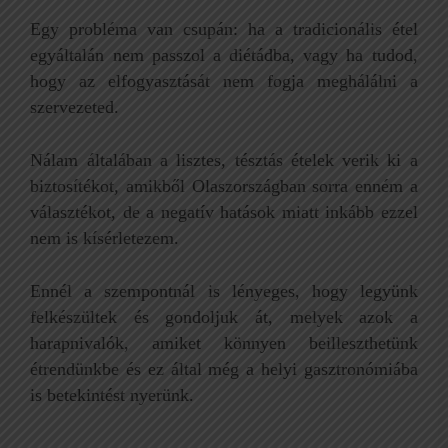
Egy probléma van csupán: ha a tradicionális étel
egyáltalán nem passzol a diétádba, vagy ha tudod,
hogy az elfogyasztását nem fogja meghálálni a
szervezeted.
Nálam általában a lisztes, tésztás ételek verik ki a
biztosítékot, amikből Olaszországban sorra enném a
választékot, de a negatív hatások miatt inkább ezzel
nem is kísérletezem.
Ennél a szempontnál is lényeges, hogy legyünk
felkészültek és gondoljuk át, melyek azok a
harapnivalók, amiket könnyen beilleszthetünk
étrendünkbe és ez által még a helyi gasztronómiába
is betekintést nyerünk.