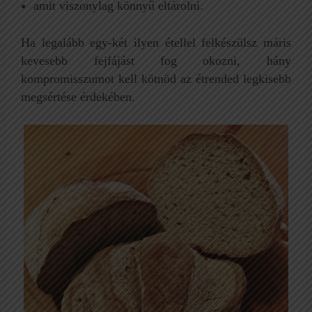
amit viszonylag könnyű eltárolni.
Ha legalább egy-két ilyen étellel felkészülsz máris
kevesebb fejfájást fog okozni, hány
kompromisszumot kell kötnöd az étrended legkisebb
megsértése érdekében.