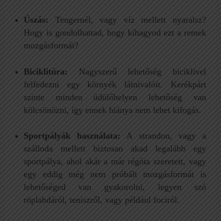
Úszás:
Tengernél, vagy víz mellett nyaralsz?
Hogy is gondolhattad, hogy kihagyod ezt a remek
mozgásformát?
Biciklitúra:
Nagyszerű lehetőség biciklivel
felfedezni egy környék látnivalóit. Kerékpárt
szinte minden üdülőhelyen lehetőség van
kölcsönözni, így ennek hiánya nem lehet kifogás.
Sportpályák használata:
A strandon, vagy a
szálloda mellett biztosan akad legalább egy
sportpálya, ahol akár a már régóta szeretett, vagy
egy eddig még nem próbált mozgásformát is
lehetőséged van gyakorolni, legyen szó
röplabdáról, teniszről, vagy például fociról.