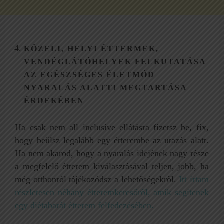
KÖZELI, HELYI ÉTTERMEK,
VENDÉGLÁTÓHELYEK FELKUTATÁSA
AZ EGÉSZSÉGES ÉLETMÓD
NYARALÁS ALATTI MEGTARTÁSA
ÉRDEKÉBEN
Ha csak nem all inclusive ellátásra fizetsz be, fix,
hogy beülsz legalább egy étterembe az utazás alatt.
Ha nem akarod, hogy a nyaralás idejének nagy része
a megfelelő étterem kiválasztásával teljen, jobb, ha
még otthonról tájékozódsz a lehetőségekről.
Itt írtam
részletesen néhány étteremkeresőről, amik segítenek
egy diétabarát étterem felfedezésében.