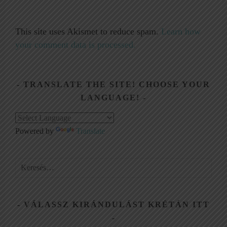
This site uses Akismet to reduce spam.
Learn how
your comment data is processed.
TRANSLATE THE SITE! CHOOSE YOUR
LANGUAGE!
Powered by
Translate
Keresés:
VÁLASSZ KIRÁNDULÁST KRÉTÁN ITT