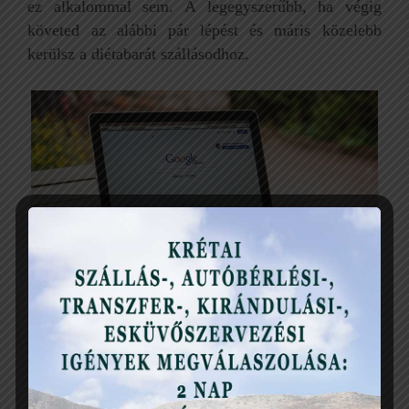
ez alkalommal sem. A legegyszerűbb, ha végig
követed az alábbi pár lépést és máris közelebb
kerülsz a diétabarát szállásodhoz.
Szállás-, étterem keresés utazáshoz a Google segítségével
(Forrás: Pixabay)