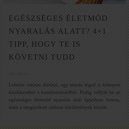
EGÉSZSÉGES ÉLETMÓD
NYARALÁS ALATT? 4+1
TIPP, HOGY TE IS
KÖVETNI TUDD
2017-02-16
Lehetsz rutinos diétázó, egy utazás téged is könnyen
kizökkenthet a komfortzónádból. Pedig valljuk be az
egészséges életmód nyaralás alatt éppolyan fontos,
mint a megszokott otthoni körülmények között.