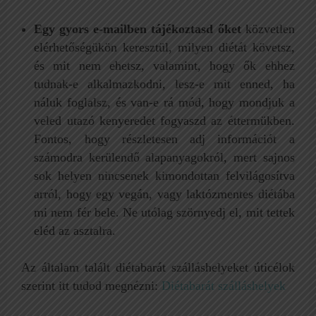
Egy gyors e-mailben tájékoztasd őket
közvetlen
elérhetőségükön keresztül, milyen diétát követsz,
és mit nem ehetsz, valamint, hogy ők ehhez
tudnak-e alkalmazkodni, lesz-e mit enned, ha
náluk foglalsz, és van-e rá mód, hogy mondjuk a
veled utazó kenyeredet fogyaszd az éttermükben.
Fontos, hogy részletesen adj információt a
számodra kerülendő alapanyagokról, mert sajnos
sok helyen nincsenek kimondottan felvilágosítva
arról, hogy egy vegán, vagy laktózmentes diétába
mi nem fér bele. Ne utólag szörnyedj el, mit tettek
eléd az asztalra.
Az általam talált diétabarát szálláshelyeket úticélok
szerint itt tudod megnézni:
Diétabarát szálláshelyek