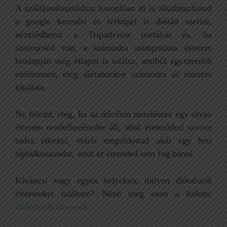
A szállásválasztáshoz hasonlóan itt is alkalmazhatod
a google keresést és térképet is diétád szerint,
nézelődhetsz a Tripadvisor portálon és, ha
szerencséd van, a számodra szimpatikus étterem
honlapján még étlapot is találsz, amiből egyszerűbb
eldöntened, elég diétabarát-e számodra az étterem
kínálata.
Ne feledd, elég, ha az úticélon mindössze egy olyan
étterem rendelkezésedre áll, ahol életmódod szerint
tudsz étkezni, máris megoldottad akár egy heti
táplálkozásodat, amit az étrended sem fog bánni.
Kíváncsi vagy egyes helyeken, milyen diétabarát
éttermeket találtam? Nézd meg ezen a linken:
Diétabarát éttermek