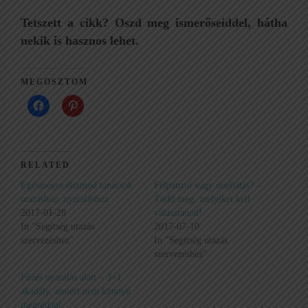
Tetszett a cikk? Oszd meg ismerőseiddel, hátha
nekik is hasznos lehet.
MEGOSZTOM
RELATED
Egészséges életmód tanácsok
Félpanzió vagy önellátás? –
utazáshoz, nyaraláshoz
Tudd meg, melyiket kell
2017-01-28
választanod!
In "Segítség utazás
2017-07-10
szervezéshez"
In "Segítség utazás
szervezéshez"
Főzés nyaralás alatt – 3+1
akadály, amiért nem könnyű
megoldani