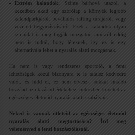
Extrém kalandok:
Szinte bárhová utazol, a
kezedben akad egy szórólap a környék legjobb
kalandparkjáról, bevállalós rafting túrájáról, vagy
vezetett hegymászásáról. Ezek a kalandok olyan
izmaidat is meg fogják mozgatni, amikről eddig
nem is tudtál, hogy léteznek, így ez is egy
alternatívája lehet a nyaralás alatti mozgásnak.
Ha nem is vagy rendszeres sportoló, a fenti
lehetőségek közül bizonyára te is találsz kedvedre
valót, és hidd el, ez nem elvesz-, sokkal inkább
hozzáad az utazásod értékéhez, miközben követed az
egészséges életmód nyaralás alatti szabályait.
Neked is vannak ötleteid az egészséges életmód
nyaralás alatti megtartására? Írd meg
véleményed a lenti hozzászólásnál.