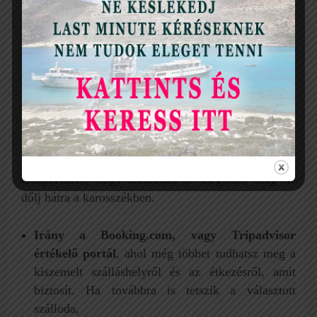
Google keresés:
Ha egy kicsit is tudsz angolul,
akkor az olyan kulcsszavakkal, mint „gluten-free
hotel in…”, vagy „vegan hotel in…” több oldalra
bukkanhatsz, ahol utazók kimondottan az
étkezéssel kapcsolatos tapasztalataikról számolnak
be egyes városok szállodáiban.
Ha találsz egy szimpatikus szállodát, ami
elképzelhető, hogy diétádnak is megfelel, még ne
dőlj hátra a karosszékben.
Irány a Booking.com, vagy Tripadvisor
értékelő portál
, ahol még többet tudhatsz meg a
kiszemelt szálláshelyről és az étkezésről, amit
biztosít. Ha továbbra is tetszik a választott
szálloda,