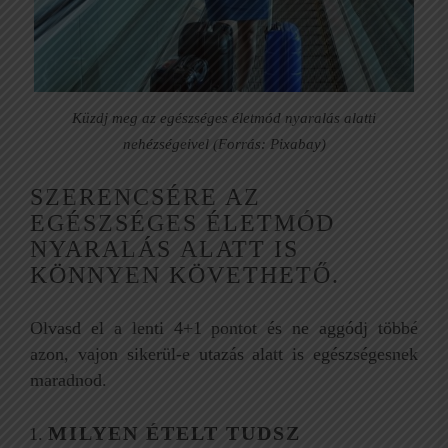
Küzdj meg az egészséges életmód nyaralás alatti
nehézségeivel (Forrás: Pixabay)
SZERENCSÉRE AZ
EGÉSZSÉGES ÉLETMÓD
NYARALÁS ALATT IS
KÖNNYEN KÖVETHETŐ.
Olvasd el a lenti 4+1 pontot és ne aggódj többé
azon, vajon sikerül-e utazás alatt is egészségesnek
maradnod.
MILYEN ÉTELT TUDSZ