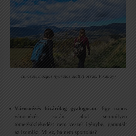
Túrázás, mozgás nyaralás alatt (Forrás: Pixabay)
Városnézés kizárólag gyalogosan
: Egy napos
városnézés során, ahol semmilyen
tömegközlekedést nem veszel igénybe, garantált
az izomláz. Mi ez, ha nem sportolás?