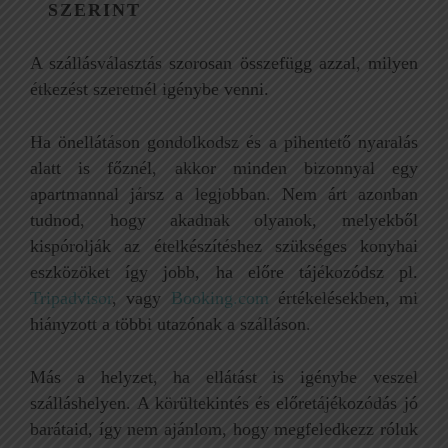
SZERINT
A szállásválasztás szorosan összefügg azzal, milyen
étkezést szeretnél igénybe venni.
Ha önellátáson gondolkodsz és a pihentető nyaralás
alatt is főznél, akkor minden bizonnyal egy
apartmannal jársz a legjobban. Nem árt azonban
tudnod, hogy akadnak olyanok, melyekből
kispórolják az ételkészítéshez szükséges konyhai
eszközöket így jobb, ha előre tájékozódsz pl.
Tripadvisor
, vagy
Booking.com
értékelésekben, mi
hiányzott a többi utazónak a szálláson.
Más a helyzet, ha ellátást is igénybe veszel
szálláshelyen. A körültekintés és előretájékozódás jó
barátaid, így nem ajánlom, hogy megfeledkezz róluk