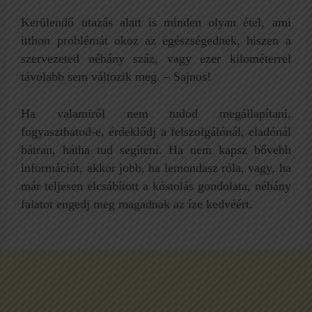
Kerülendő utazás alatt is minden olyan étel, ami
itthon problémát okoz az egészségednek, hiszen a
szervezeted néhány száz, vagy ezer kilométerrel
távolabb sem változik meg. – Sajnos!
Ha valamiről nem tudod megállapítani,
fogyaszthatod-e, érdeklődj a felszolgálónál, eladónál
bátran, hátha tud segíteni. Ha nem kapsz bővebb
információt, akkor jobb, ha lemondasz róla, vagy, ha
már teljesen elcsábított a kóstolás gondolata, néhány
falatot engedj meg magadnak az íze kedvéért.