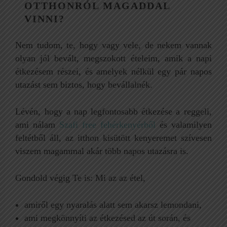
OTTHONRÓL MAGADDAL
VINNI?
Nem tudom, te, hogy vagy vele, de nekem vannak
olyan jól bevált, megszokott ételeim, amik a napi
étkezésem részei, és amelyek nélkül egy pár napos
utazást sem biztos, hogy bevállalnék.
Lévén, hogy a nap legfontosabb étkezése a reggeli,
ami nálam
Szafi free fehérkenyérből
és valamilyen
feltétből áll, az itthon kisütött kenyeremet szívesen
viszem magammal akár több napos utazásra is.
Gondold végig Te is: Mi az az étel,
amiről egy nyaralás alatt sem akarsz lemondani,
ami megkönnyíti az étkezésed az út során, és