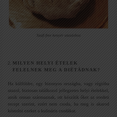
Szafi free kenyér utazáshoz
MILYEN HELYI ÉTELEK
FELELNEK MEG A DIÉTÁDNAK?
Ha külföldre, egy bizonyos országba, vagy régióba
utazol, biztosan találkozol jellegzetes helyi ételekkel,
amik onnan származnak, ott készítik őket az eredeti
recept szerint, ezért nem csoda, ha meg is akarod
kóstolni ezeket a kulináris csodákat.