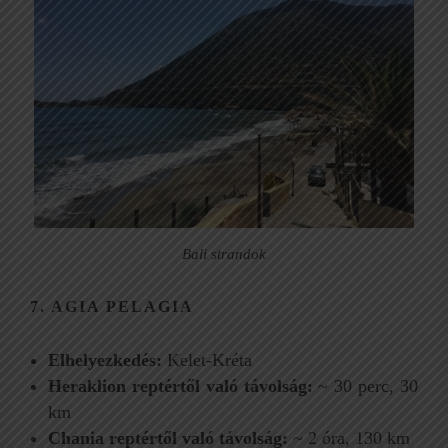
Bali strandok
7. AGIA PELAGIA
Elhelyezkedés:
Kelet-Kréta
Heraklion reptértől való távolság:
~ 30 perc, 30
km
Chania reptértől való távolság:
~ 2 óra, 130 km