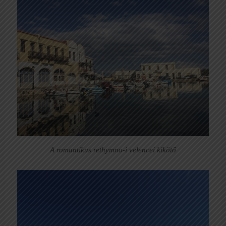
A romantikus rethymno-i velencei kikötő