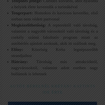
Település jellege:
Csendes kisváros, ahol nyaranta
a helyiek élete keveredik a turistákéval
Tengerpart:
Homokos és kavicsos keveréke, első
sorban nem védett partvonal
Megközelíthetőség:
A repterektől való távolság,
valamint a nagyobb városoktól való távolság és a
csekély számú fakultatív program miatt az
autóbérlés ajánlott azoknak, akik itt szállnak meg.
Előny:
Közelség Kréta legnépszerűbb
strandjaihoz
Hátrány:
Távolság más attrakcióktól,
nagyvárosoktól, valamint adott esetben nagy
hullámok is lehetnek
AUTÓT BÉRELNÉL KRÉTÁN? KATTINTS
IDE ÉRTE