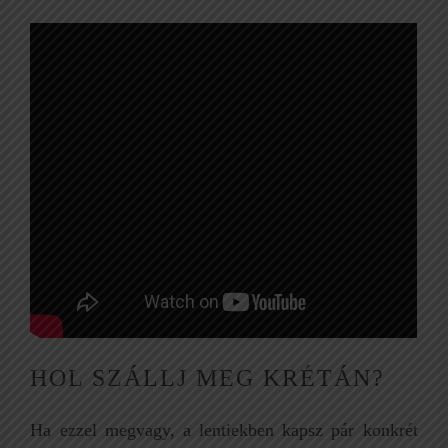
HOL SZÁLLJ MEG KRÉTÁN?
Ha ezzel megvagy, a lentiekben kapsz pár konkrét