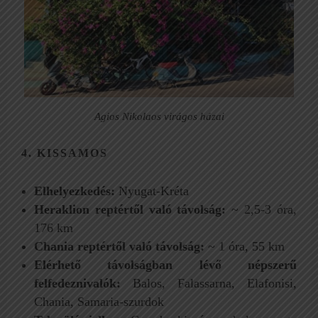
Agios Nikolaos virágos házai
4. KISSAMOS
Elhelyezkedés:
Nyugat-Kréta
Heraklion reptértől való távolság:
~ 2,5-3 óra,
176 km
Chania reptértől való távolság:
~ 1 óra, 55 km
Elérhető távolságban lévő népszerű
felfedeznivalók:
Balos, Falassarna, Elafonisi,
Chania, Samaria-szurdok