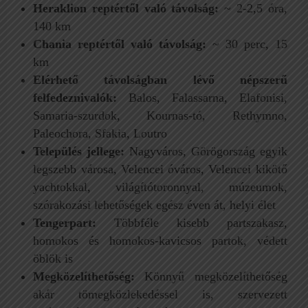
Heraklion reptértől való távolság:
~ 2-2,5 óra,
140 km
Chania reptértől való távolság:
~ 30 perc, 15
km
Elérhető távolságban lévő népszerű
felfedeznivalók:
Balos, Falassarna, Elafonisi,
Samaria-szurdok, Kournas-tó, Rethymno,
Paleochora, Sfakia, Loutro
Település jellege:
Nagyváros, Görögország egyik
legszebb városa, Velencei óváros, Velencei kikötő
yachtokkal, világítótoronnyal, múzeumok,
szórakozási lehetőségek egész éven át, helyi élet
Tengerpart:
Többféle kisebb partszakasz,
homokos és homokos-kavicsos partok, védett
öblök is
Megközelíthetőség:
Könnyű megközelíthetőség
akár tömegközlekedéssel is, szervezett