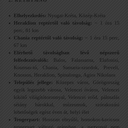
2. RETHYMNO
Elhelyezkedés:
Nyugat-Kréta, Közép-Kréta
Heraklion reptértől való távolság:
~ 1 óra 15
perc, 81 km
Chania reptértől való távolság:
~ 1 óra 15 perc,
67 km
Elérhető távolságban lévő népszerű
felfedeznivalók:
Balos, Falassarna, Elafonisi,
Kournas-tó, Chania, Samaria-szurdok, Preveli,
Knossos, Heraklion, Spinalonga, Agios Nikolaos
Település jellege:
Közepes város, Görögország
egyik legszebb városa, Velencei óváros, Velencei
kikötő világítótoronnyal, Velencei erőd, pálmafás
sétány bárokkal, múzeumok, szórakozási
lehetőségek egész éven át, helyi élet
Tengerpart:
Hosszan elnyúló, homokos-kavicsos
tengerpart változó arányban, a partvonal nem