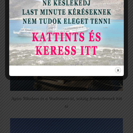
Agios Nikolaos és a Voulismeni-tó, sokáig feneketlennek hitt
tó