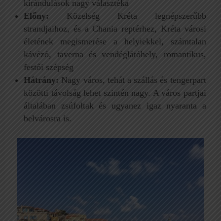
kirándulások nagy választéka
Előny:
Közelség Kréta legnépszerűbb
strandjaihoz, és a Chania reptérhez, Kréta városi
életének megismerése a helyiekkel, számtalan
kávézó, taverna és vendéglátóhely, romantikus,
festői szépség
Hátrány:
Nagy város, tehát a szállás és tengerpart
közötti távolság lehet szintén nagy. A város partjai
általában zsúfoltak és ugyanez igaz nyaranta a
belvárosra is.