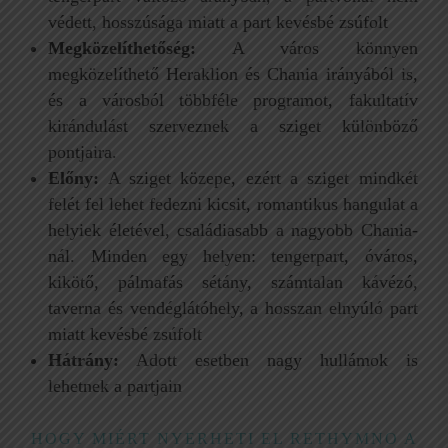
védett, hosszúsága miatt a part kevésbé zsúfolt
Megközelíthetőség:
A város könnyen
megközelíthető Heraklion és Chania irányából is,
és a városból többféle programot, fakultatív
kirándulást szerveznek a sziget különböző
pontjaira.
Előny:
A sziget közepe, ezért a sziget mindkét
felét fel lehet fedezni kicsit, romantikus hangulat a
helyiek életével, családiasabb a nagyobb Chania-
nál. Minden egy helyen: tengerpart, óváros,
kikötő, pálmafás sétány, számtalan kávézó,
taverna és vendéglátóhely, a hosszan elnyúló part
miatt kevésbé zsúfolt
Hátrány:
Adott esetben nagy hullámok is
lehetnek a partjain
HOGY MIÉRT NYERHETI EL RETHYMNO A