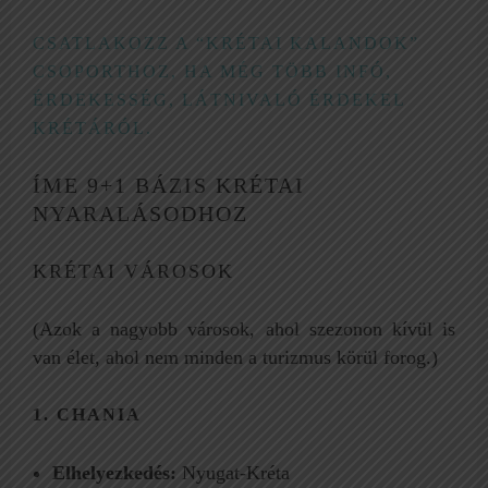
CSATLAKOZZ A “KRÉTAI KALANDOK”
CSOPORTHOZ, HA MÉG TÖBB INFÓ,
ÉRDEKESSÉG, LÁTNIVALÓ ÉRDEKEL
KRÉTÁRÓL.
ÍME 9+1 BÁZIS KRÉTAI
NYARALÁSODHOZ
KRÉTAI VÁROSOK
(Azok a nagyobb városok, ahol szezonon kívül is
van élet, ahol nem minden a turizmus körül forog.)
1. CHANIA
Elhelyezkedés:
Nyugat-Kréta