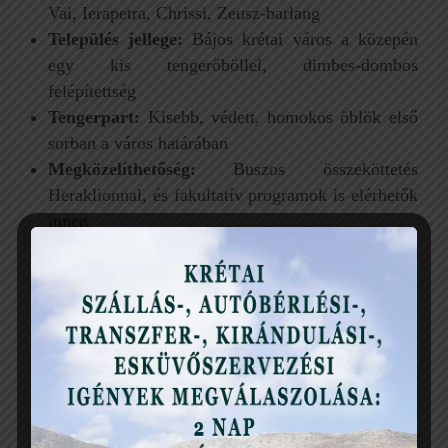
Vai, Ierapetra, Chrissi, Zeusz-barlang
Település jellege:
Bájos krétai város a közepén
egy kis tengeröböllel, dimbes-dombos
felépítettség
Tengerpart:
Kisebb, védett, homokos öblök első
sorban a város határában
Megközelíthetőség:
Buszos összeköttetés
Heraklionnal, és fakultatív programok is elérhetők
innen
Előny:
Hangulatos, kisvárosi élet a helyiekkel,
festői környezet, tavernák, vendéglátóhelyek,
kikötő, Kelet-Kréta látnivalóinak felfedezéséhez
kiváló kiinduló állomás
Hátrány:
Kicsi, szűkös partok, amik zsúfoltak
lehetnek és a szállástól is messzebb eshetnek, a
város emelkedői séta közben nem mindenkinek
kedveznek.