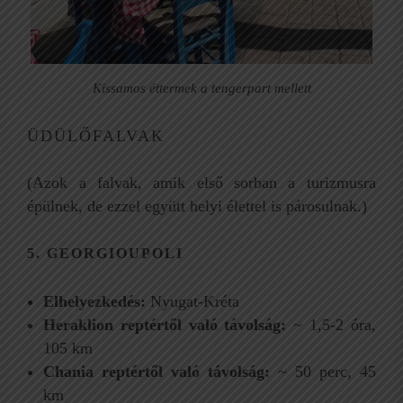
Kissamos éttermek a tengerpart mellett
ÜDÜLŐFALVAK
(Azok a falvak, amik első sorban a turizmusra
épülnek, de ezzel együtt helyi élettel is párosulnak.)
5. GEORGIOUPOLI
Elhelyezkedés:
Nyugat-Kréta
Heraklion reptértől való távolság:
~ 1,5-2 óra,
105 km
Chania reptértől való távolság:
~ 50 perc, 45
km