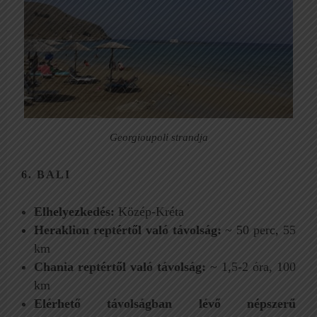
Georgioupoli strandja
6. BALI
Elhelyezkedés:
Közép-Kréta
Heraklion reptértől való távolság:
~ 50 perc, 55
km
Chania reptértől való távolság:
~ 1,5-2 óra, 100
km
Elérhető távolságban lévő népszerű