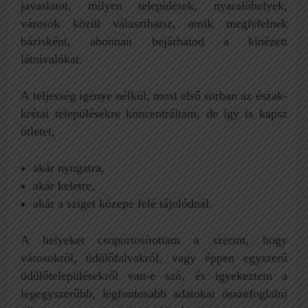
javaslatot, milyen települések, nyaralóhelyek,
városok közül választhatsz, amik megfelelnek
bázisként, ahonnan bejárhatod a kinézett
látnivalókat.
A teljesség igénye nélkül, most első sorban az észak-
krétai településekre koncentráltam, de így is kapsz
ötletet,
akár nyugatra,
akár keletre,
akár a sziget közepe felé tájolódnál.
A helyeket csoportosítottam a szerint, hogy
városokról, üdülőfalvakról, vagy éppen egyszerű
üdülőtelepülésekről van-e szó, és igyekeztem a
legegyszerűbb, legfontosabb adatokat összefoglalni