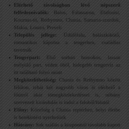
Elérhető távolságban lévő népszerű
felfedeznivalók:
Balos, Falassarna, Elafonisi,
Kournas-tó, Rethymno, Chania, Samaria-szurdok,
Sfakia, Loutro, Preveli
Település jellege:
Üdülőfalu, halászkikötő,
romantikus kápolna a tengerben, családias
tavernák
Tengerpart:
Első sorban homokos, lassan
mélyülő part, védett öböl, hidegebb tengervíz az
itt található folyó miatt
Megközelíthetőség:
Chania és Rethymno között
félúton, tehát két nagyobb város is elérhető a
főútról akár tömegközlekedéssel is, néhány
szervezett kirándulás is indul a faluból/falutól
Előny:
Közelség a Chania reptérhez, helyi életbe
is betekintést nyerhetünk
Hátrány:
Sok szállás a központtól távolabb kapott