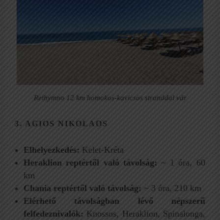
Rethymno 12 km homokos-kavicsos stranddal vár
3. AGIOS NIKOLAOS
Elhelyezkedés:
Kelet-Kréta
Heraklion reptértől való távolság:
~ 1 óra, 60
km
Chania reptértől való távolság:
~ 3 óra, 210 km
Elérhető távolságban lévő népszerű
felfedeznivalók:
Knossos, Heraklion, Spinalonga,