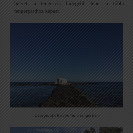
helyet, a tengervíz hidegebb lehet a többi
tengerparthoz képest
Georgioupoli kápolna a tengerben