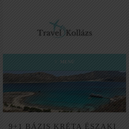
Tovább
a
tartalomra
KRÉTA UTAZÁSI ÖTLETEK, TIPPEK, TANÁCSOK
TRAVEL KOLLÁZS
MENÜ
9+1 BÁZIS KRÉTA ÉSZAKI