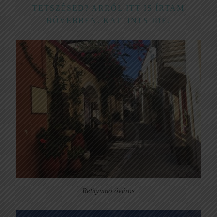
TETSZÉSED? ARRÓL ITT IS ÍRTAM
BŐVEBBEN. KATTINTS IDE.
Rethymno óváros