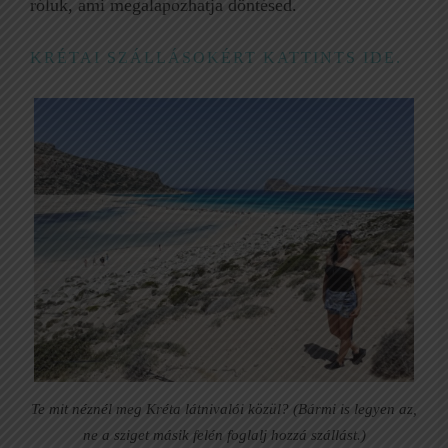
róluk, ami megalapozhatja döntésed.
KRÉTAI SZÁLLÁSOKÉRT KATTINTS IDE.
Te mit néznél meg Kréta látnivalói közül? (Bármi is legyen az,
ne a sziget másik felén foglalj hozzá szállást.)