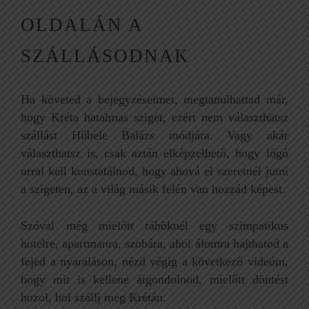
OLDALÁN A
SZÁLLÁSODNAK
Ha követed a bejegyzéseimet, megtanulhattad már,
hogy Kréta hatalmas sziget, ezért nem választhatsz
szállást Hűbele Balázs módjára. Vagy akár
választhatsz is, csak aztán elképzelhető, hogy lógó
orral kell konstatálnod, hogy ahová el szeretnél jutni
a szigeten, az a világ másik felén van hozzád képest.
Szóval még mielőtt ráböknél egy szimpatikus
hotelre, apartmanra, szobára, ahol álomra hajthatod a
fejed a nyaraláson, nézd végig a következő videóm,
hogy mit is kellene átgondolnod, mielőtt döntést
hozol, hol szállj meg Krétán.