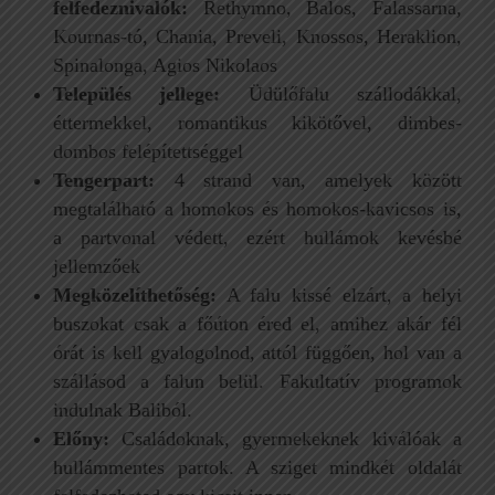
felfedeznivalók:
Rethymno, Balos, Falassarna,
Kournas-tó, Chania, Preveli, Knossos, Heraklion,
Spinalonga, Agios Nikolaos
Település jellege:
Üdülőfalu szállodákkal,
éttermekkel, romantikus kikötővel, dimbes-
dombos felépítettséggel
Tengerpart:
4 strand van, amelyek között
megtalálható a homokos és homokos-kavicsos is,
a partvonal védett, ezért hullámok kevésbé
jellemzőek
Megközelíthetőség:
A falu kissé elzárt, a helyi
buszokat csak a főúton éred el, amihez akár fél
órát is kell gyalogolnod, attól függően, hol van a
szállásod a falun belül. Fakultatív programok
indulnak Baliból.
Előny:
Családoknak, gyermekeknek kiválóak a
hullámmentes partok. A sziget mindkét oldalát