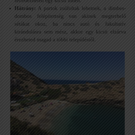
felfedezheted egy kicsit innen.
Hátrány:
A partok zsúfoltak lehetnek, a dimbes-
dombos felépítettség van akinek megterhelő
sétákat okoz, ha nincs autó és fakultatív
kirándulásra sem mész, akkor egy kicsit elzárva
érezheted magad a többi településtől.