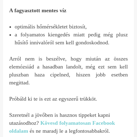
A fagyasztott mentes víz
optimális hőmérsékletet biztosít,
a folyamatos kiengedés miatt pedig még plusz
hűsítő innivalóról sem kell gondoskodnod.
Arról nem is beszélve, hogy miután az összes
elemózsiád a hasadban landolt, még ezt sem kell
pluszban haza cipelned, hiszen jobb esetben
megittad.
Próbáld ki te is ezt az egyszerű trükköt.
Szeretnél a jövőben is hasznos tippeket kapni
utazásodhoz?
Kövesd folyamatosan Facebook
oldalam
és ne maradj le a legfontosabbakról.