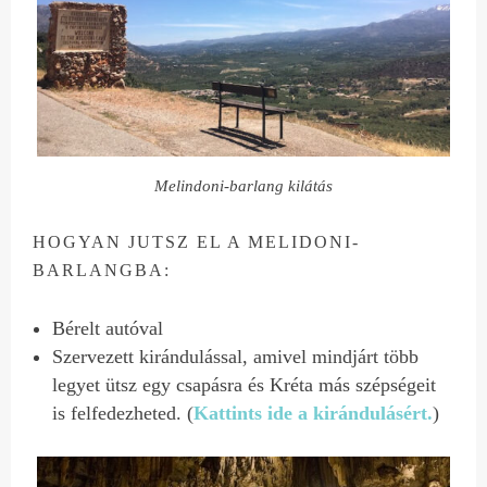
Melindoni-barlang kilátás
HOGYAN JUTSZ EL A MELIDONI-
BARLANGBA:
Bérelt autóval
Szervezett kirándulással, amivel mindjárt több
legyet ütsz egy csapásra és Kréta más szépségeit
is felfedezheted. (
Kattints ide a kirándulásért.
)