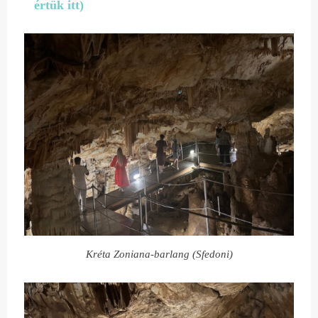
értük itt)
Kréta Zoniana-barlang (Sfedoni)