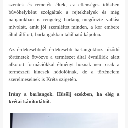
szentek és remeték éltek, az ellenséges időkben
búvóhelyként szolgáltak a rejtekhelyek és még
napjainkban is rengeteg barlang megőrizte vallási
mivoltát, amit jól szemléltet minden, a kor embere
által állított, barlangokban található kápolna.
Az érdekesebbnél érdekesebb barlangokhoz fűződő
történetek ötvözve a természet által évmilliók alatt
alkotott formációkkal élményt hoznak nem csak a
természeti kincsek hódolóinak, de a történelem
szerelmeseinek is Kréta szigetén.
Irány a barlangok. Hűsölj ezekben, ha elég a
krétai kánikulából.