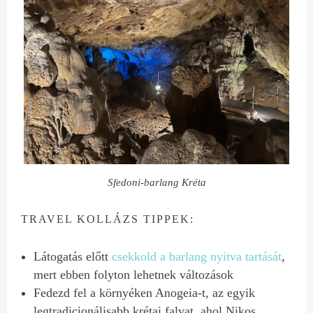
Sfedoni-barlang Kréta
TRAVEL KOLLÁZS TIPPEK:
Látogatás előtt
csekkold a barlang nyitva tartását
,
mert ebben folyton lehetnek változások
Fedezd fel a környéken Anogeia-t, az egyik
legtradicionálisabb krétai falvat, ahol Nikos