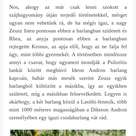
Nos, ahogy az már csak lenni szokott a
szájhagyomány útján terjedő történetekkel, mérget
ugyan nem vehetünk rá, de ha mégis igaz, a nagy
Zeusz Isten pontosan ebben a barlangban született és
Rhea, az anyja pontosan ebben a barlangban
rejtegette Kronus, az apja elől, hogy az ne falja fel
úgy, mint többi gyermekét. A történetben mindössze
annyi a csavar, hogy ugyanezt mondják a Psiloritis
lankái között megbúvó Ideon Andron barlang
kapcsán, habár más mesék szerint Zeusz egyik
barlangból költözött a másikba, így az egyikben
született, míg a másikban felnevelkedett. Legyen is
akárhogy, a két barlang közül a Lasithi-fennsík, több
mint 1000 méteres magasságában a Dikteon Andron
személyében egy igazi csodabarlang vár rád.