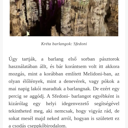
Kréta barlangok: Sfedoni
Úgy tartják, a barlang első sorban pásztorok
használatában állt, és bár korántsem volt itt akkora
mozgás, mint a korábban említett Melidoni-ban, az
olyan élőlények, mint a denevérek, vagy pókok a
mai napig lakói maradtak a barlangnak. De ezért egy
percig se aggódj. A Sfedoni- barlangot egyébként is
kizárólag egy helyi idegenvezető segítségével
tekintheted meg, aki nemcsak, hogy vigyáz rád, de
sokat mesél majd neked arról, hogyan is született ez
a csodás cseppkőbirodalom.