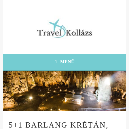
Tovább
a
tartalomra
KRÉTA UTAZÁSI ÖTLETEK, TIPPEK, TANÁCSOK
TRAVEL KOLLÁZS
MENÜ
5+1 BARLANG KRÉTÁN,