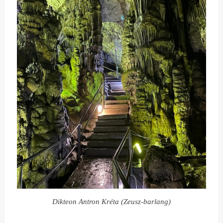
Dikteon Antron Kréta (Zeusz-barlang)