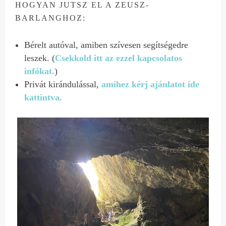
HOGYAN JUTSZ EL A ZEUSZ-
BARLANGHOZ:
Bérelt autóval, amiben szívesen segítségedre
leszek. (
Csekkold itt az ezzel kapcsolatos
infókat.
)
Privát kirándulással,
amihez kérj ajánlatot ide
kattintva.