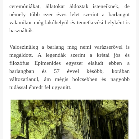
ceremóniákat, állatokat áldoztak isteneiknek, de
némely több ezer éves lelet szerint a barlangot
valamikor még lakóhelyül és temetkezési helyként is
használták.
Valószínűleg a barlang még némi varázserővel is
megáldott. A legendák szerint a krétai jós és
filozófus Epimenides egyszer elaludt ebben a
barlangban és 57 évvel később, korában
változatlanul, ám mégis bölcsebben és nagyobb
tudással ébredt fel ugyanitt.