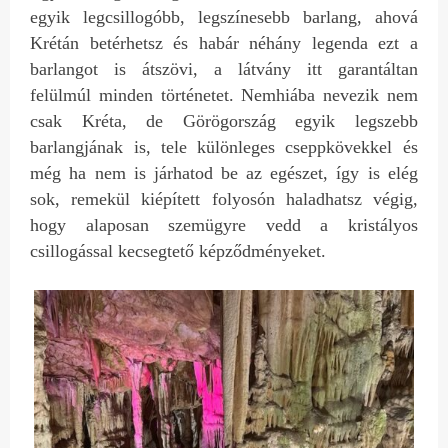
egyik legcsillogóbb, legszínesebb barlang, ahová
Krétán betérhetsz és habár néhány legenda ezt a
barlangot is átszövi, a látvány itt garantáltan
felülmúl minden történetet. Nemhiába nevezik nem
csak Kréta, de Görögország egyik legszebb
barlangjának is, tele különleges cseppkövekkel és
még ha nem is járhatod be az egészet, így is elég
sok, remekül kiépített folyosón haladhatsz végig,
hogy alaposan szemügyre vedd a kristályos
csillogással kecsegtető képződményeket.