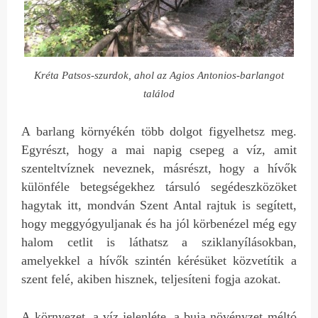
Kréta Patsos-szurdok, ahol az Agios Antonios-barlangot
találod
A barlang környékén több dolgot figyelhetsz meg.
Egyrészt, hogy a mai napig csepeg a víz, amit
szenteltvíznek neveznek, másrészt, hogy a hívők
különféle betegségekhez társuló segédeszközöket
hagytak itt, mondván Szent Antal rajtuk is segített,
hogy meggyógyuljanak és ha jól körbenézel még egy
halom cetlit is láthatsz a sziklanyílásokban,
amelyekkel a hívők szintén kérésüket közvetítik a
szent felé, akiben hisznek, teljesíteni fogja azokat.
A környezet, a víz jelenléte, a buja növényzet méltó