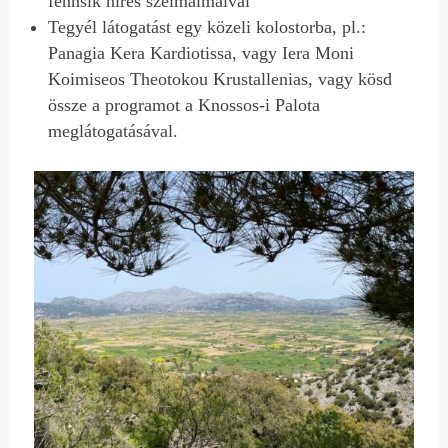
fennsík híres szélmalmaival
Tegyél látogatást egy közeli kolostorba, pl.:
Panagia Kera Kardiotissa, vagy Iera Moni
Koimiseos Theotokou Krustallenias, vagy kösd
össze a programot a Knossos-i Palota
meglátogatásával.