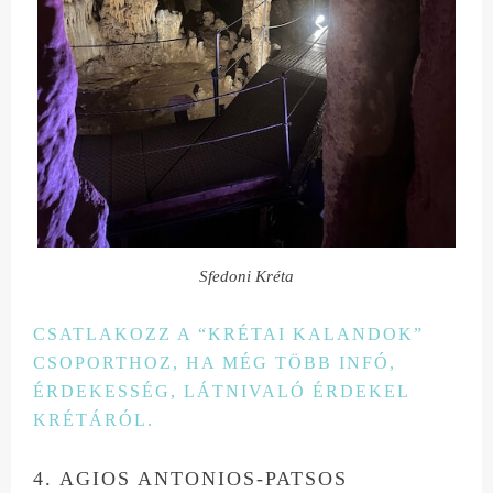
Sfedoni Kréta
CSATLAKOZZ A “KRÉTAI KALANDOK”
CSOPORTHOZ, HA MÉG TÖBB INFÓ,
ÉRDEKESSÉG, LÁTNIVALÓ ÉRDEKEL
KRÉTÁRÓL.
4. AGIOS ANTONIOS-PATSOS