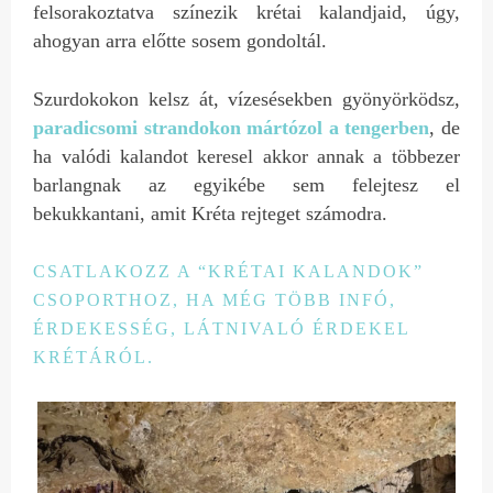
felsorakoztatva színezik krétai kalandjaid, úgy,
ahogyan arra előtte sosem gondoltál.
Szurdokokon kelsz át, vízesésekben gyönyörködsz,
paradicsomi strandokon mártózol a tengerben
, de
ha valódi kalandot keresel akkor annak a többezer
barlangnak az egyikébe sem felejtesz el
bekukkantani, amit Kréta rejteget számodra.
CSATLAKOZZ A “KRÉTAI KALANDOK”
CSOPORTHOZ, HA MÉG TÖBB INFÓ,
ÉRDEKESSÉG, LÁTNIVALÓ ÉRDEKEL
KRÉTÁRÓL.