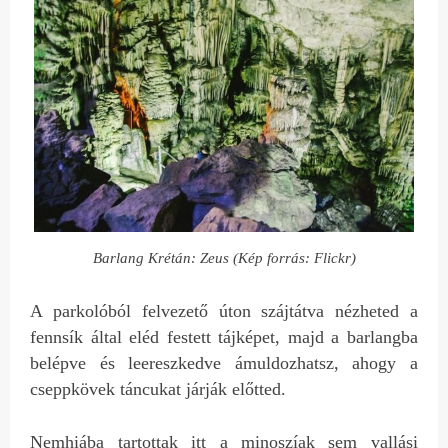
Barlang Krétán: Zeus (Kép forrás: Flickr)
A parkolóból felvezető úton szájtátva nézheted a
fennsík által eléd festett tájképet, majd a barlangba
belépve és leereszkedve ámuldozhatsz, ahogy a
cseppkövek táncukat járják előtted.
Nemhiába tartottak itt a minoszíak sem vallási