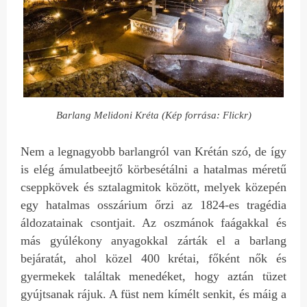
Barlang Melidoni Kréta (Kép forrása: Flickr)
Nem a legnagyobb barlangról van Krétán szó, de így
is elég ámulatbeejtő körbesétálni a hatalmas méretű
cseppkövek és sztalagmitok között, melyek közepén
egy hatalmas osszárium őrzi az 1824-es tragédia
áldozatainak csontjait. Az oszmánok faágakkal és
más gyúlékony anyagokkal zárták el a barlang
bejáratát, ahol közel 400 krétai, főként nők és
gyermekek találtak menedéket, hogy aztán tüzet
gyújtsanak rájuk. A füst nem kímélt senkit, és máig a