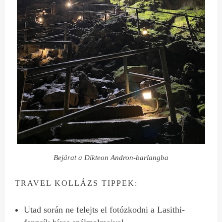
Bejárat a Dikteon Andron-barlangba
TRAVEL KOLLÁZS TIPPEK:
Utad során ne felejts el fotózkodni a Lasithi-