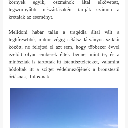
környék egyik, oszmánok által elkövetett,
legszörnyűbb mészárlásaként tartják számon a
krétaiak az eseményt.
Melidoni habár talán a tragédia által vált a
leghíresebbé, mikor végig sétálsz látványos sziklái
között, ne felejtsd el azt sem, hogy többezer évvel
ezelőtt olyan emberek éltek benne, mint te, és a
minósziak is tartottak itt istentiszteleteket, valamint
hódoltak itt a sziget védelmezőjének a bronztestű
óriásnak, Talos-nak.