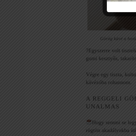
Görög kávé a hoste
?Egyszerre volt tisztel
gumi kesztyűs, takarító
Végre egy tiszta, kult
kávézóba rohannom.
A REGGELI GÖ
UNALMAS
Hogy semmi se legy
rögtön akadályokba üt