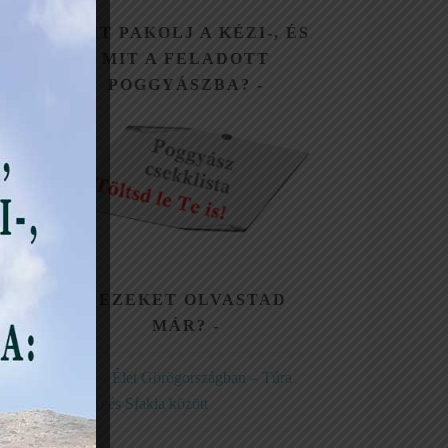
MIT PAKOLJ A KÉZI-, ÉS
MIT A FELADOTT
POGGYÁSZBA?
EZEKET OLVASTAD
MÁR?
Kréta – Élet Görögországban – Túra
Loutro és Sfakia között