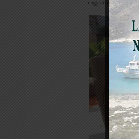
nagy takarításba kezde