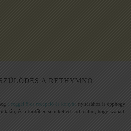
s egy
információt i
megkaptunk és
időn
is remekül siker
t
Idegenvezetők
re a
élveztem, hogy
el is
végezték a m
helyettem.
így
ttek
tait.
ÉSZÜLŐDÉS A RETHYMNO
még
a reggel 8-as recepció és konyha
nyitásához is épphogy
loldalán, és a fürdőben sem kellett sorba állni, hogy szabad