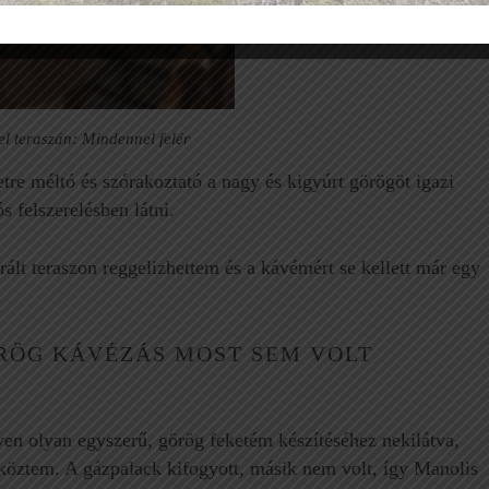
l teraszán: Mindennel felér
etre méltó és szórakoztató a nagy és kigyúrt görögöt igazi
s felszerelésben látni.
urált teraszon reggelizhettem és a kávémért se kellett már egy
RÖG KÁVÉZÁS MOST SEM VOLT
en olyan egyszerű, görög feketém készítéséhez nekilátva,
köztem. A gázpalack kifogyott, másik nem volt, így Manolis