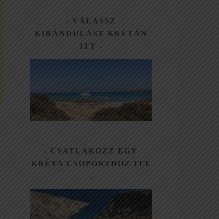
dőben
 a kirándulás
VÁLASSZ
ül.
KIRÁNDULÁST KRÉTÁN
ént külön
ITT
 profik
unkát
CSATLAKOZZ EGY
KRÉTA CSOPORTHOZ ITT