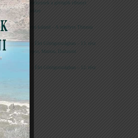
Így emlékeznek a görögök elhunyt
szeretteikre
Santorini kaland – A rejtélyes Thirasia
Kréta – Élet Görögországban – 13. rész
– Kalypso, Mariou, Damnoni
Kréta – Élet Görögországban – 12. rész