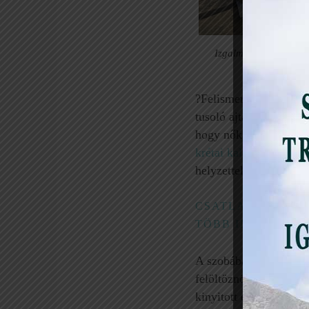
Izgalmas program err
felfedezés
?Felismertem, hogy a 
tusoló ajtaja, ahová n
hogy nők és férfiak ug
krétai kalandom
során 
helyzettel egyel tapasz
CSATLAKOZZ A „
TÖBB INFÓ, ÉRD
A szobába még legalább
felöltöznöm és a háti
kinyitott és Manolis e