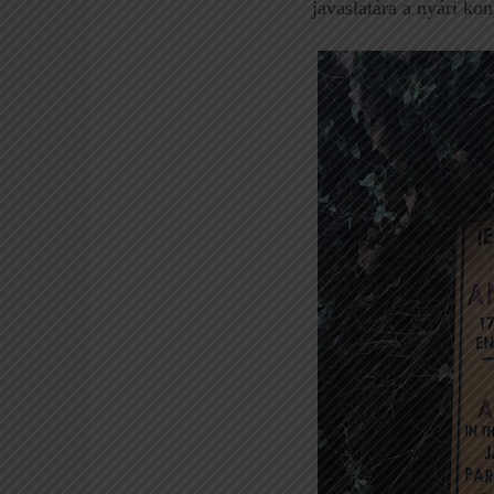
javaslatára a nyári k