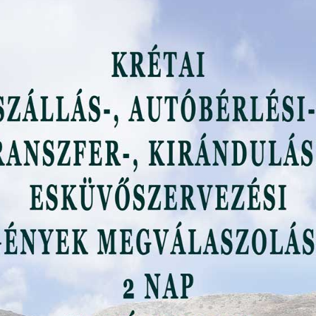
e a napra: Egy újabb látnivaló
e Rethymno közelében
helyzet ismét nem hétköznapi. Hogy bár hiába zárható a
yilván az összes cuccod beviheted, azért mégiscsak furcsa,
yanabban a helyiségben tisztálkodnak. Rá se ránts, szerintem
lassan már tényleg nincs min meglepődnöm, és minden
taltabb leszek.
KRÉTAI KALANDOK” CSOPORTHOZ, HA MÉG
EKESSÉG, LÁTNIVALÓ ÉRDEKEL KRÉTÁRÓL.
 3-szor kellett beosonnom, mire végre sikerült teljesen
zsákommal végre a fényre jutnom. ?Közben a recepció is
gyik fia, akinek véletlen sem sikerült nevét megjegyeznem,