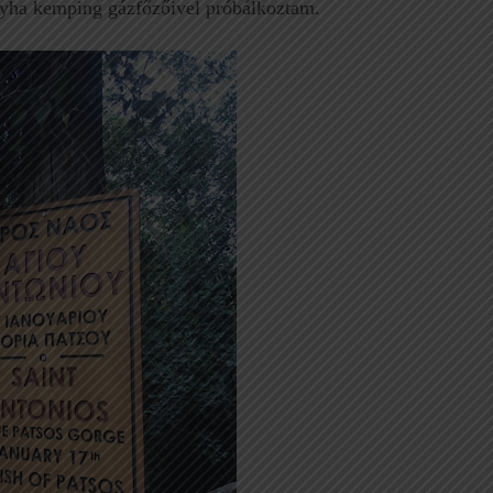
onyha kemping gázfőzőivel próbálkoztam.