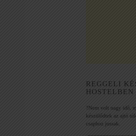
foglalkozott a csoporttal,
foglaltunk, mert volt i
csak ajánlani tudom.
kis gond. Edit azonnal
Kocsival bejártuk Kréta egy
intézkedett, és rövid 
részét: Hania, Heraklion,
belül megoldást talál
Rethimno, Knosszosz, Kaloi
nekünk. Nagy örömünk
Limenese. Edit adott
cég egy kis kártérítéss
tanácsot, hogy hol és
szolgált a
mennyiért lehet parkolni.
kellemetlenségekért, 
Ezúton is köszönjük szépen,
maximálisan elégede
hogy segítettél, hogy 5 nap
vagyunk. Mindenkinek
alatt amit csak lehet fel
ajánlom az ő szolgála
tudjunk fedezni a szigeten .
Köszönjük!
REGGELI K
HOSTELBEN
?Nem volt nagy idő, 
készülődtek az ajtó tú
csaphoz jussak.