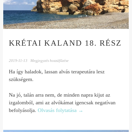
KRÉTAI KALAND 18. RÉSZ
2019-11-13
Megjegyzés hozzáfűzése
Ha így haladok, lassan alvás terapeutára lesz
szükségem.
Na jó, talán arra nem, de minden napra kijut az
izgalomból, ami az alvókámat igencsak negatívan
befolyásolja.
Olvasás folytatása
→