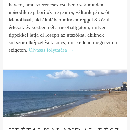
kávém, amit szerencsés esetben csak minden
második nap borítok magamra, váltunk pár szót
Manolissal, aki általában minden reggel 8 körül
érkezik és közben néha meghallgatom, milyen
tippekkel látja el Ioseph az utazókat, akiknek
sokszor elképzelésük sincs, mit kellene megnézni a
szigeten.
Olvasás folytatása
→