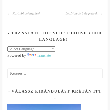
BEJEGYZÉS
Korábbi bejegyzések
Legfrissebb bejegyzések
NAVIGÁCIÓ
TRANSLATE THE SITE! CHOOSE YOUR
LANGUAGE!
Powered by
Translate
Keresés:
VÁLASSZ KIRÁNDULÁST KRÉTÁN ITT