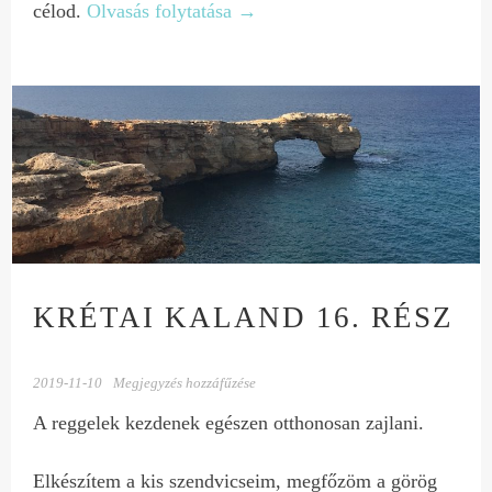
célod.
Olvasás folytatása
→
KRÉTAI KALAND 16. RÉSZ
2019-11-10
Megjegyzés hozzáfűzése
A reggelek kezdenek egészen otthonosan zajlani.
Elkészítem a kis szendvicseim, megfőzöm a görög