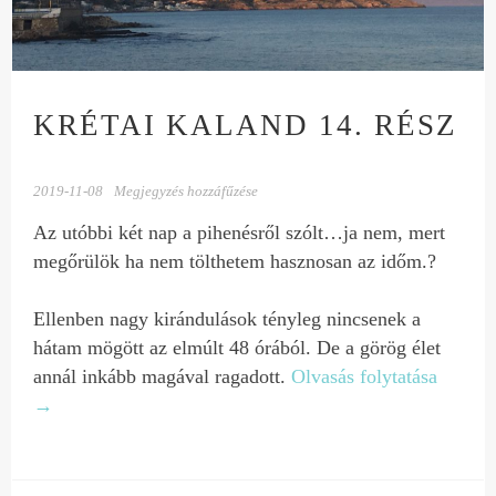
KRÉTAI KALAND 14. RÉSZ
2019-11-08
Megjegyzés hozzáfűzése
Az utóbbi két nap a pihenésről szólt…ja nem, mert
megőrülök ha nem tölthetem hasznosan az időm.?
Ellenben nagy kirándulások tényleg nincsenek a
hátam mögött az elmúlt 48 órából. De a görög élet
annál inkább magával ragadott.
Olvasás folytatása
→