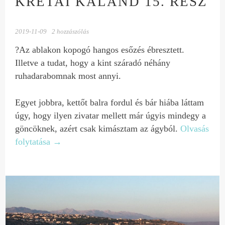
KRÉTAI KALAND 15. RÉSZ
2019-11-09
2 hozzászólás
?Az ablakon kopogó hangos esőzés ébresztett.
Illetve a tudat, hogy a kint száradó néhány
ruhadarabomnak most annyi.
Egyet jobbra, kettőt balra fordul és bár hiába láttam
úgy, hogy ilyen zivatar mellett már úgyis mindegy a
göncöknek, azért csak kimásztam az ágyból.
Olvasás
folytatása
→