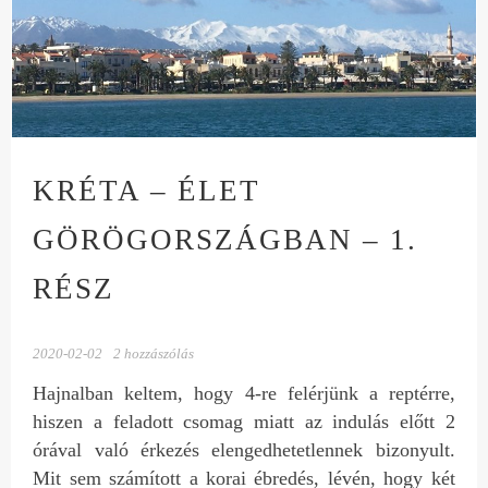
KRÉTA – ÉLET
GÖRÖGORSZÁGBAN – 1.
RÉSZ
2020-02-02
2 hozzászólás
Hajnalban keltem, hogy 4-re felérjünk a reptérre,
hiszen a feladott csomag miatt az indulás előtt 2
órával való érkezés elengedhetetlennek bizonyult.
Mit sem számított a korai ébredés, lévén, hogy két