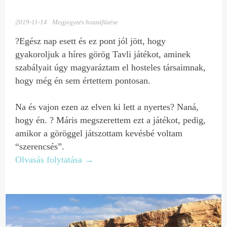
2019-11-14
Megjegyzés hozzáfűzése
?Egész nap esett és ez pont jól jött, hogy
gyakoroljuk a híres görög Tavli játékot, aminek
szabályait úgy magyaráztam el hosteles társaimnak,
hogy még én sem értettem pontosan.
Na és vajon ezen az elven ki lett a nyertes? Naná,
hogy én. ? Máris megszerettem ezt a játékot, pedig,
amikor a göröggel játszottam kevésbé voltam
“szerencsés”.
Olvasás folytatása
→