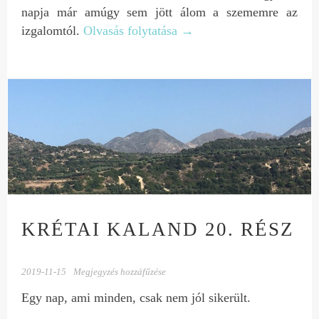
napja már amúgy sem jött álom a szememre az
izgalomtól.
Olvasás folytatása
→
KRÉTAI KALAND 20. RÉSZ
2019-11-15
Megjegyzés hozzáfűzése
Egy nap, ami minden, csak nem jól sikerült.