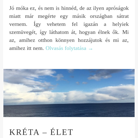
Jó móka ez, és nem is hinnéd, de az ilyen apróságok
miatt már megérte egy másik országban sátrat
vernem. Így vehetem fel igazán a helyiek
szemüvegét, így láthatom át, hogyan élnek ők. Mi
az, amihez otthon könnyen hozzájutok és mi az,
amihez itt nem.
Olvasás folytatása
→
KRÉTA – ÉLET