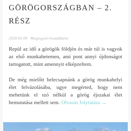
GÖRÖGORSZÁGBAN – 2.
RÉSZ
2020-02-09
Megjegyzés hozzáfűzése
Repül az idő a görögök földjén és már túl is vagyok
az első munkahetemen, ami pont annyi újdonságot
tartogatott, mint amennyit elképzeltem.
De még mielőtt belecsapnánk a görög munkahelyi
élet felvázolásába, ugye megérted, hogy nem
mehetünk el szó nélkül a görög éjszakai élet
bemutatása mellett sem.
Olvasás folytatása
→