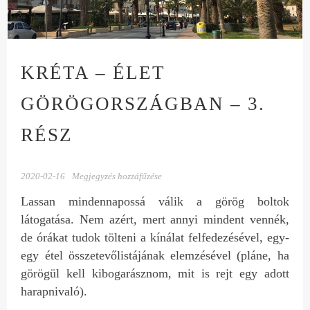
KRÉTA – ÉLET
GÖRÖGORSZÁGBAN – 3.
RÉSZ
2020-02-16
Megjegyzés hozzáfűzése
Lassan mindennapossá válik a görög boltok
látogatása. Nem azért, mert annyi mindent vennék,
de órákat tudok tölteni a kínálat felfedezésével, egy-
egy étel összetevőlistájának elemzésével (pláne, ha
görögül kell kibogarásznom, mit is rejt egy adott
harapnivaló).