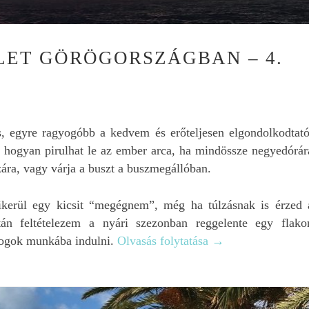
keressük az autóberlé
kapcsolatban.
Mindenkinek nyugodt
szívvel merem ajánlani
LET GÖRÖGORSZÁGBAN – 4.
, egyre ragyogóbb a kedvem és erőteljesen elgondolkodtató
 hogyan pirulhat le az ember arca, ha mindössze negyedórár
zára, vagy várja a buszt a buszmegállóban.
kerül egy kicsit “megégnem”, még ha túlzásnak is érzed 
tán feltételezem a nyári szezonban reggelente egy flako
fogok munkába indulni.
Olvasás folytatása
→