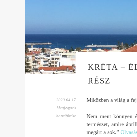
KRÉTA – É
RÉSZ
Miközben a világ a feje
2020-04-17
Megjegyzés
Nem ment könnyen és
hozzáfűzése
természet, amire ápri
megárt a sok.”
Olvasás