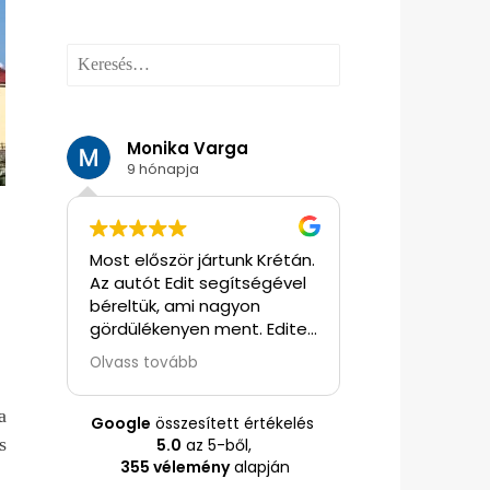
Keresés:
Monika Varga
Judit Szit
9 hónapja
9 hónapja
ttünk
Most először jártunk Krétán.
Edit fantasztiku
z
Az autót Edit segítségével
segítségünkre v
én
béreltük, ami nagyon
mindenben. Pr
gördülékenyen ment. Editen
szervezés, autó
ni
keresztül foglaltunk 1 napos
kirándulási java
Olvass tovább
Olvass tovább
kat.
Santorini utazást
általa kínált pr
idegenvezetéssel. Seajet-
drágább volt, m
a
on sok
el mentünk Santorinire, ami
de Edit mondta
Google
összesített értékelés
egy nagy élmény volt. Az
garancia, hogy
s
5.0
az 5-ből,
idegenvezető is nagyon
rendben legyen.
355 vélemény
alapján
,
magas színvonalon
döntöttünk, ho