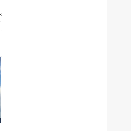
k
m
t