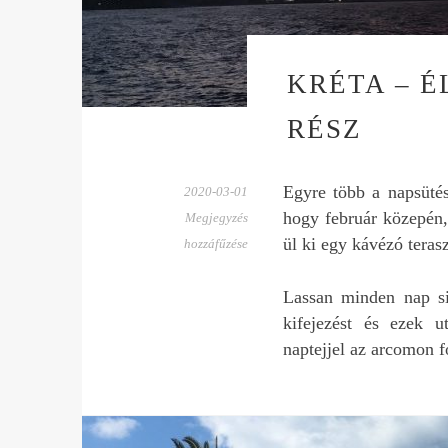
KRÉTA – É
RÉSZ
Egyre több a napsütés
2020-03-01
hogy február közepén,
Megjegyzés
ül ki egy kávézó teras
hozzáfűzése
Lassan minden nap si
kifejezést és ezek u
naptejjel az arcomon 