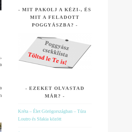
ssel
MIT PAKOLJ A KÉZI-, ÉS
MIT A FELADOTT
.
POGGYÁSZBA?
,
a
a
EZEKET OLVASTAD
n
MÁR?
Kréta – Élet Görögországban – Túra
Loutro és Sfakia között