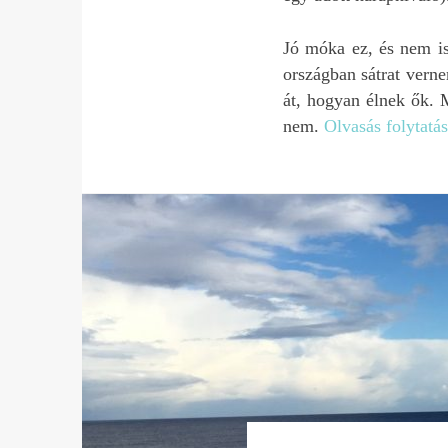
Jó móka ez, és nem is
országban sátrat vern
át, hogyan élnek ők. 
nem.
Olvasás folytatá