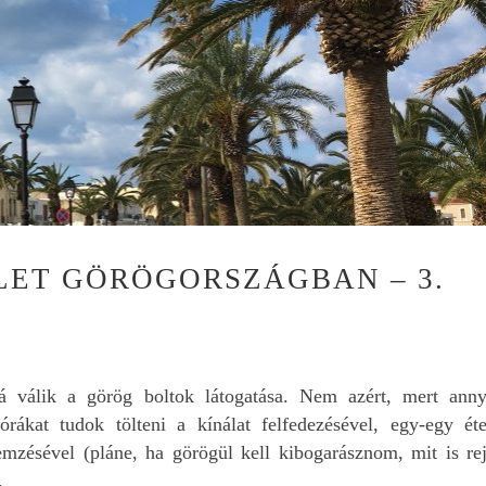
LET GÖRÖGORSZÁGBAN – 3.
á válik a görög boltok látogatása. Nem azért, mert anny
rákat tudok tölteni a kínálat felfedezésével, egy-egy éte
lemzésével (pláne, ha görögül kell kibogarásznom, mit is rej
.