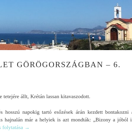
László Tóth
8 hónapja
LET GÖRÖGORSZÁGBAN – 6.
November elején töltö
1 hetet Krétán. Mivel a
utazás már az év elej
bizzos volt, ezért
előzetesen már gyűjte
 tetejére állt, Krétán lassan kitavaszodott.
Olvass tovább
kezdtem az információ
Így találtam rá Wdit
 hosszú napokig tartó esőzések árán kezdett bontakozni 
honlapjára, ahol nagy
hasznos információt
lis hajnalán már a helyiek is azt mondták: „Bizony a jóból i
találtam.
 folytatása
→
Az már az elején eldőlt