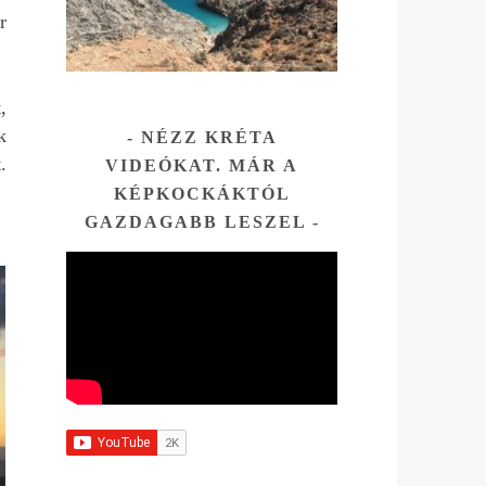
osabb,
r
ett
,
k
NÉZZ KRÉTA
e
.
VIDEÓKAT. MÁR A
az
KÉPKOCKÁKTÓL
tni.
GAZDAGABB LESZEL
Az
és ott
hogy
sza
tára.