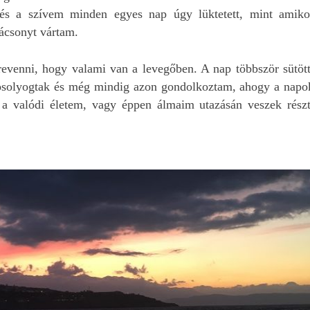
volt. Az egyik legfont
 és a szívem minden egyes nap úgy lüktetett, mint amiko
hogy teljeskörű
ácsonyt vártam.
biztosítással, rajta
keresztül magyar
asszisztenciával lehet
evenni, hogy valami van a levegőben. A nap többször sütött
autót bérelni.
solyogtak és még mindig azon gondolkoztam, ahogy a napo
Természetesen egyikr
 a valódi életem, vagy éppen álmaim utazásán veszek részt
sem volt szükségünkn
alatt az 1 hét alatt.
Ráadásul kp. lehett fize
Egy szinte új, 12e km-t
futott autót kaptunk,
amivel teljesen
elégedettek voltunk. 
autót a reptéren
(Heraklion) vettük át, 
is adtuk vissza.
Azt még nem tudjuk, 
mikor, de biztosan vis
fogunk még menni Kré
És akkor is majd Editet