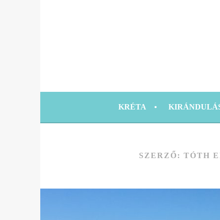
Tovább
a
tartalomra
KRÉTA UTAZÁSI ÖTLETEK, TIPPEK
TRAVEL KOLL
KRÉTA
KIRÁNDULÁ
SZERZŐ:
TÓTH E