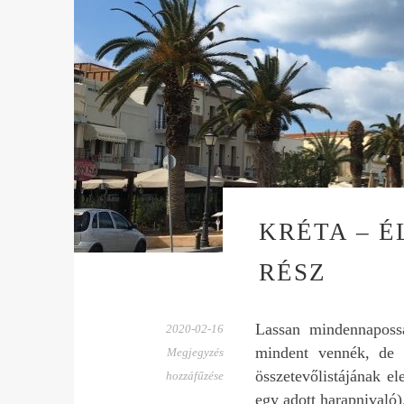
KRÉTA – É
RÉSZ
Lassan mindennaposs
2020-02-16
mindent vennék, de ó
Megjegyzés
összetevőlistájának e
hozzáfűzése
egy adott harapnivaló)