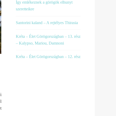
Így emlékeznek a görögök elhunyt
szeretteikre
Santorini kaland – A rejtélyes Thirasia
Kréta – Élet Görögországban – 13. rész
– Kalypso, Mariou, Damnoni
Kréta – Élet Görögországban – 12. rész
i
l
t