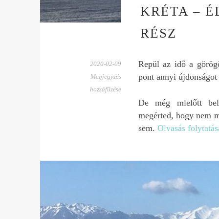
KRÉTA – É
RÉSZ
Repül az idő a görög
2020-02-09
pont annyi újdonságot 
Megjegyzés
hozzáfűzése
De még mielőtt bel
megérted, hogy nem me
sem.
Olvasás folytatá