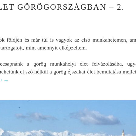
LET GÖRÖGORSZÁGBAN – 2.
ök földjén és már túl is vagyok az első munkahetemen, am
tartogatott, mint amennyit elképzeltem.
ecsapnánk a görög munkahelyi élet felvázolásába, ugy
hetünk el szó nélkül a görög éjszakai élet bemutatása mellet
sa
→