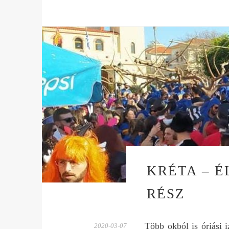
KRÉTA – É
RÉSZ
Több okból is óriási i
2020-03-07