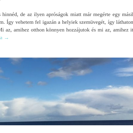
 hinnéd, de az ilyen apróságok miatt már megérte egy mási
em. Így vehetem fel igazán a helyiek szemüvegét, így láthato
Mi az, amihez otthon könnyen hozzájutok és mi az, amihez it
sa
→